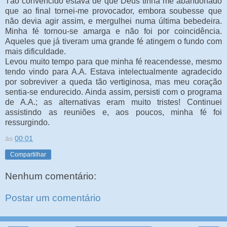
Tão convencido estava de que Deus tinha me abandonado
que ao final tornei-me provocador, embora soubesse que
não devia agir assim, e mergulhei numa última bebedeira.
Minha fé tornou-se amarga e não foi por coincidência.
Aqueles que já tiveram uma grande fé atingem o fundo com
mais dificuldade.
Levou muito tempo para que minha fé reacendesse, mesmo
tendo vindo para A.A. Estava intelectualmente agradecido
por sobreviver a queda tão vertiginosa, mas meu coração
sentia-se endurecido. Ainda assim, persisti com o programa
de A.A.; as alternativas eram muito tristes! Continuei
assistindo as reuniões e, aos poucos, minha fé foi
ressurgindo.
às
00:01
Compartilhar
Nenhum comentário:
Postar um comentário