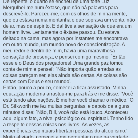
De repente, o quarto se encheu de uma forte Luz.
Mergulhei-me num êxtase, que não há palavras para
descrevê-lo. Pareceu-me, com os olhos de minha mente,
que eu estava numa montanha e que soprava um vento, não
de ar, mas de espírito. E daí tive a sensação de que era um
homem livre. Lentamente o êxtase passou. Eu estava
deitado na cama, mas agora por instantes me encontrava
em outro mundo, um mundo novo de conscientização. A
meu redor e dentro de mim, havia uma maravilhosa
sensação de presença, e pensei comigo mesmo: `Então,
esse é o Deus dos pregadores! Uma grande paz tomou
conta de mim e pensei': `Não importa quão erradas as
coisas pareçam ser, elas ainda são certas. As coisas são
certas com Deus e seu mundo'.
Então, pouco a pouco, comecei a ficar assustado. Minha
educação moderna arrastou-me para trás e me disse: `Você
está tendo alucinações. É melhor você chamar o médico.' O
Dr. Silkworth me fez muitas perguntas, e depois de alguns
minutos disse: `Não, Bill, você não está louco. Aconteceu
aqui algum fato, a nível psicológico ou espiritual. Tenho lido
a respeito dessas coisas nos livros. Às vezes, as
experiências espirituais libertam pessoas do alcoolismo.'
Muito aliviado, comecei a me perguntar o que na verdade