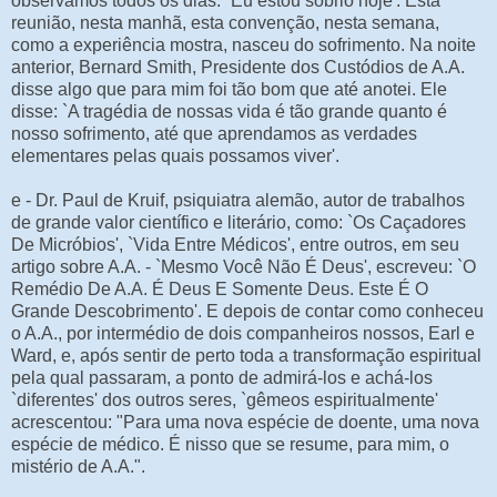
observamos todos os dias. `Eu estou sóbrio hoje'. Esta
reunião, nesta manhã, esta convenção, nesta semana,
como a experiência mostra, nasceu do sofrimento. Na noite
anterior, Bernard Smith, Presidente dos Custódios de A.A.
disse algo que para mim foi tão bom que até anotei. Ele
disse: `A tragédia de nossas vida é tão grande quanto é
nosso sofrimento, até que aprendamos as verdades
elementares pelas quais possamos viver'.
e - Dr. Paul de Kruif, psiquiatra alemão, autor de trabalhos
de grande valor científico e literário, como: `Os Caçadores
De Micróbios', `Vida Entre Médicos', entre outros, em seu
artigo sobre A.A. - `Mesmo Você Não É Deus', escreveu: `O
Remédio De A.A. É Deus E Somente Deus. Este É O
Grande Descobrimento'. E depois de contar como conheceu
o A.A., por intermédio de dois companheiros nossos, Earl e
Ward, e, após sentir de perto toda a transformação espiritual
pela qual passaram, a ponto de admirá-los e achá-los
`diferentes' dos outros seres, `gêmeos espiritualmente'
acrescentou: "Para uma nova espécie de doente, uma nova
espécie de médico. É nisso que se resume, para mim, o
mistério de A.A.".