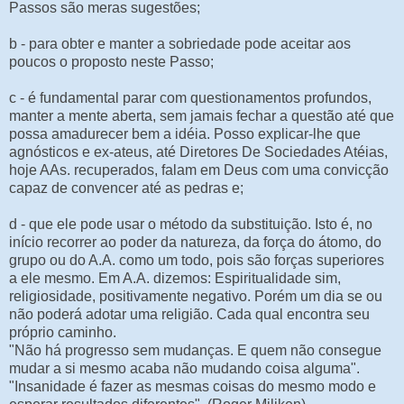
Passos são meras sugestões;
b - para obter e manter a sobriedade pode aceitar aos
poucos o proposto neste Passo;
c - é fundamental parar com questionamentos profundos,
manter a mente aberta, sem jamais fechar a questão até que
possa amadurecer bem a idéia. Posso explicar-lhe que
agnósticos e ex-ateus, até Diretores De Sociedades Atéias,
hoje AAs. recuperados, falam em Deus com uma convicção
capaz de convencer até as pedras e;
d - que ele pode usar o método da substituição. Isto é, no
início recorrer ao poder da natureza, da força do átomo, do
grupo ou do A.A. como um todo, pois são forças superiores
a ele mesmo. Em A.A. dizemos: Espiritualidade sim,
religiosidade, positivamente negativo. Porém um dia se ou
não poderá adotar uma religião. Cada qual encontra seu
próprio caminho.
"Não há progresso sem mudanças. E quem não consegue
mudar a si mesmo acaba não mudando coisa alguma".
"Insanidade é fazer as mesmas coisas do mesmo modo e