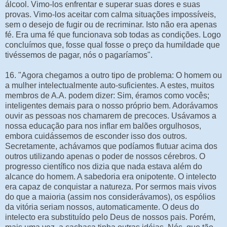
álcool. Vimo-los enfrentar e superar suas dores e suas
provas. Vimo-los aceitar com calma situações impossíveis,
sem o desejo de fugir ou de recriminar. Isto não era apenas
fé. Era uma fé que funcionava sob todas as condições. Logo
concluímos que, fosse qual fosse o preço da humildade que
tivéssemos de pagar, nós o pagaríamos".
16. "Agora chegamos a outro tipo de problema: O homem ou
a mulher intelectualmente auto-suficientes. A estes, muitos
membros de A.A. podem dizer: Sim, éramos como vocês;
inteligentes demais para o nosso próprio bem. Adorávamos
ouvir as pessoas nos chamarem de precoces. Usávamos a
nossa educação para nos inflar em balões orgulhosos,
embora cuidássemos de esconder isso dos outros.
Secretamente, achávamos que podíamos flutuar acima dos
outros utilizando apenas o poder de nossos cérebros. O
progresso científico nos dizia que nada estava além do
alcance do homem. A sabedoria era onipotente. O intelecto
era capaz de conquistar a natureza. Por sermos mais vivos
do que a maioria (assim nos considerávamos), os espólios
da vitória seriam nossos, automaticamente. O deus do
intelecto era substituído pelo Deus de nossos pais. Porém,