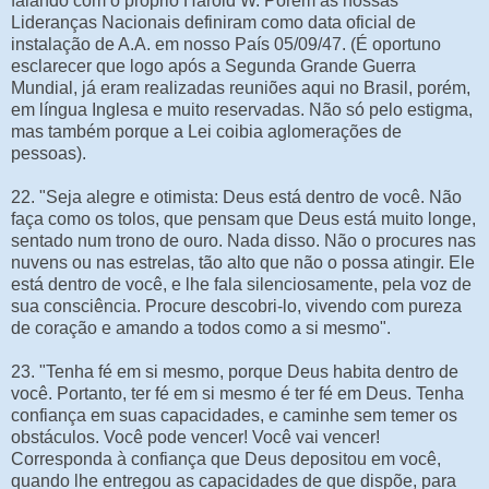
falando com o próprio Harold W. Porém as nossas
Lideranças Nacionais definiram como data oficial de
instalação de A.A. em nosso País 05/09/47. (É oportuno
esclarecer que logo após a Segunda Grande Guerra
Mundial, já eram realizadas reuniões aqui no Brasil, porém,
em língua Inglesa e muito reservadas. Não só pelo estigma,
mas também porque a Lei coibia aglomerações de
pessoas).
22. "Seja alegre e otimista: Deus está dentro de você. Não
faça como os tolos, que pensam que Deus está muito longe,
sentado num trono de ouro. Nada disso. Não o procures nas
nuvens ou nas estrelas, tão alto que não o possa atingir. Ele
está dentro de você, e lhe fala silenciosamente, pela voz de
sua consciência. Procure descobri-lo, vivendo com pureza
de coração e amando a todos como a si mesmo".
23. "Tenha fé em si mesmo, porque Deus habita dentro de
você. Portanto, ter fé em si mesmo é ter fé em Deus. Tenha
confiança em suas capacidades, e caminhe sem temer os
obstáculos. Você pode vencer! Você vai vencer!
Corresponda à confiança que Deus depositou em você,
quando lhe entregou as capacidades de que dispõe, para