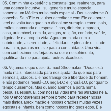
05. Com minha experiência constatei que, realmente, para
uma doença incurável, sui generis e muito especial,
somente um Médico muito mais especial - Deus conforme O
concebo. Se n`Ele eu quiser acreditar e com Ele colaborar,
terei de volta tudo quanto o álcool me surrupiou como: pais,
irmãos, namorada ou esposa, filhos, dinheiro, emprego,
casa, automóvel, comida, amigos, religião, conforto, saúde,
dignidade e a própria vida. Agora premiada com a
sobriedade, a serenidade, a felicidade e plena de utilidade
para mim, para os meus e para a comunidade. Uma vida
com conhecimentos forjados na dor e no sofrimento,
qualificando-me para ajudar outros alcoólicos.
06. Vejamos o que disse Samuel Shoemaker: "Deus está
muito mais interessado para nos ajudar do que nós para
sermos ajudados. Ele não transgride a liberdade do homem,
e nós podemos rejeitá-LO, negá-LO e ignorá-LO, por quanto
tempo quisermos. Mas quando abrimos a porta numa
pesquisa espiritual, com nossas vidas inteiras atiradas nela,
nós O encontraremos sempre pronto para receber nossa
mais tímida aproximação e nossas orações muitas vezes
egoístas e infantis, bem como nossos indignos egos. Ele