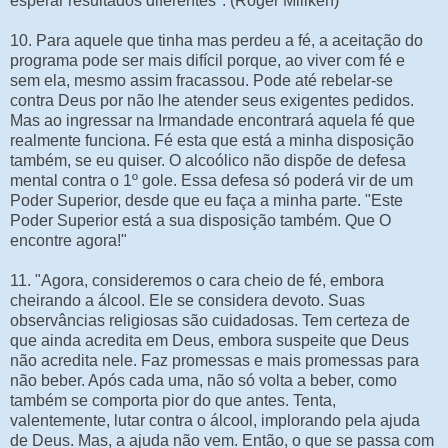
esperar resultados diferentes". (Roger Miliken)
10. Para aquele que tinha mas perdeu a fé, a aceitação do
programa pode ser mais difícil porque, ao viver com fé e
sem ela, mesmo assim fracassou. Pode até rebelar-se
contra Deus por não lhe atender seus exigentes pedidos.
Mas ao ingressar na Irmandade encontrará aquela fé que
realmente funciona. Fé esta que está a minha disposição
também, se eu quiser. O alcoólico não dispõe de defesa
mental contra o 1º gole. Essa defesa só poderá vir de um
Poder Superior, desde que eu faça a minha parte. "Este
Poder Superior está a sua disposição também. Que O
encontre agora!"
11. "Agora, consideremos o cara cheio de fé, embora
cheirando a álcool. Ele se considera devoto. Suas
observâncias religiosas são cuidadosas. Tem certeza de
que ainda acredita em Deus, embora suspeite que Deus
não acredita nele. Faz promessas e mais promessas para
não beber. Após cada uma, não só volta a beber, como
também se comporta pior do que antes. Tenta,
valentemente, lutar contra o álcool, implorando pela ajuda
de Deus. Mas, a ajuda não vem. Então, o que se passa com