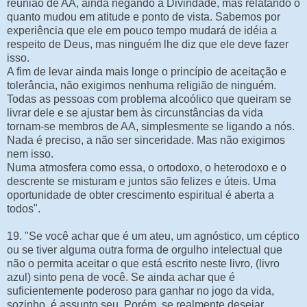
reunião de AA, ainda negando a Divindade, mas relatando o
quanto mudou em atitude e ponto de vista. Sabemos por
experiência que ele em pouco tempo mudará de idéia a
respeito de Deus, mas ninguém lhe diz que ele deve fazer
isso.
A fim de levar ainda mais longe o princípio de aceitação e
tolerância, não exigimos nenhuma religião de ninguém.
Todas as pessoas com problema alcoólico que queiram se
livrar dele e se ajustar bem às circunstâncias da vida
tornam-se membros de AA, simplesmente se ligando a nós.
Nada é preciso, a não ser sinceridade. Mas não exigimos
nem isso.
Numa atmosfera como essa, o ortodoxo, o heterodoxo e o
descrente se misturam e juntos são felizes e úteis. Uma
oportunidade de obter crescimento espiritual é aberta a
todos".
19. "Se você achar que é um ateu, um agnóstico, um céptico
ou se tiver alguma outra forma de orgulho intelectual que
não o permita aceitar o que está escrito neste livro, (livro
azul) sinto pena de você. Se ainda achar que é
suficientemente poderoso para ganhar no jogo da vida,
sozinho, é assunto seu. Porém, se realmente desejar