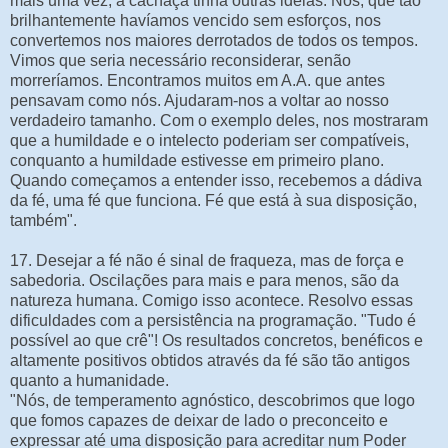
mais uma vez, a cachaça tinha outras idéias. Nós, que tão
brilhantemente havíamos vencido sem esforços, nos
convertemos nos maiores derrotados de todos os tempos.
Vimos que seria necessário reconsiderar, senão
morreríamos. Encontramos muitos em A.A. que antes
pensavam como nós. Ajudaram-nos a voltar ao nosso
verdadeiro tamanho. Com o exemplo deles, nos mostraram
que a humildade e o intelecto poderiam ser compatíveis,
conquanto a humildade estivesse em primeiro plano.
Quando começamos a entender isso, recebemos a dádiva
da fé, uma fé que funciona. Fé que está à sua disposição,
também".
17. Desejar a fé não é sinal de fraqueza, mas de força e
sabedoria. Oscilações para mais e para menos, são da
natureza humana. Comigo isso acontece. Resolvo essas
dificuldades com a persistência na programação. "Tudo é
possível ao que crê"! Os resultados concretos, benéficos e
altamente positivos obtidos através da fé são tão antigos
quanto a humanidade.
"Nós, de temperamento agnóstico, descobrimos que logo
que fomos capazes de deixar de lado o preconceito e
expressar até uma disposição para acreditar num Poder