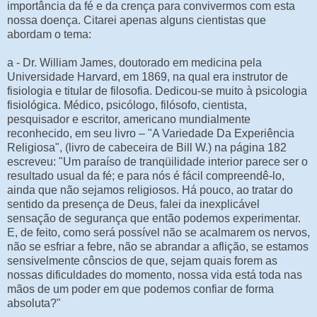
importância da fé e da crença para convivermos com esta
nossa doença. Citarei apenas alguns cientistas que
abordam o tema:
a - Dr. William James, doutorado em medicina pela
Universidade Harvard, em 1869, na qual era instrutor de
fisiologia e titular de filosofia. Dedicou-se muito à psicologia
fisiológica. Médico, psicólogo, filósofo, cientista,
pesquisador e escritor, americano mundialmente
reconhecido, em seu livro – "A Variedade Da Experiência
Religiosa", (livro de cabeceira de Bill W.) na página 182
escreveu: "Um paraíso de tranqüilidade interior parece ser o
resultado usual da fé; e para nós é fácil compreendê-lo,
ainda que não sejamos religiosos. Há pouco, ao tratar do
sentido da presença de Deus, falei da inexplicável
sensação de segurança que então podemos experimentar.
E, de feito, como será possível não se acalmarem os nervos,
não se esfriar a febre, não se abrandar a aflição, se estamos
sensivelmente cônscios de que, sejam quais forem as
nossas dificuldades do momento, nossa vida está toda nas
mãos de um poder em que podemos confiar de forma
absoluta?"