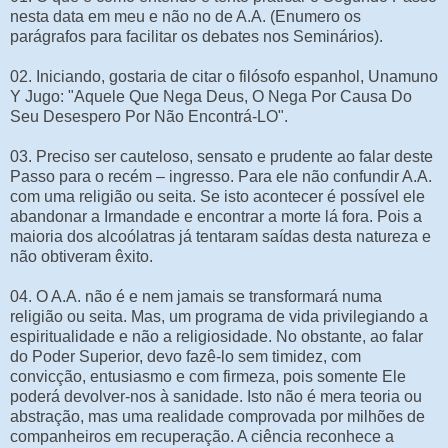
nesta data em meu e não no de A.A. (Enumero os
parágrafos para facilitar os debates nos Seminários).
02. Iniciando, gostaria de citar o filósofo espanhol, Unamuno
Y Jugo: "Aquele Que Nega Deus, O Nega Por Causa Do
Seu Desespero Por Não Encontrá-LO".
03. Preciso ser cauteloso, sensato e prudente ao falar deste
Passo para o recém – ingresso. Para ele não confundir A.A.
com uma religião ou seita. Se isto acontecer é possível ele
abandonar a Irmandade e encontrar a morte lá fora. Pois a
maioria dos alcoólatras já tentaram saídas desta natureza e
não obtiveram êxito.
04. O A.A. não é e nem jamais se transformará numa
religião ou seita. Mas, um programa de vida privilegiando a
espiritualidade e não a religiosidade. No obstante, ao falar
do Poder Superior, devo fazê-lo sem timidez, com
convicção, entusiasmo e com firmeza, pois somente Ele
poderá devolver-nos à sanidade. Isto não é mera teoria ou
abstração, mas uma realidade comprovada por milhões de
companheiros em recuperação. A ciência reconhece a