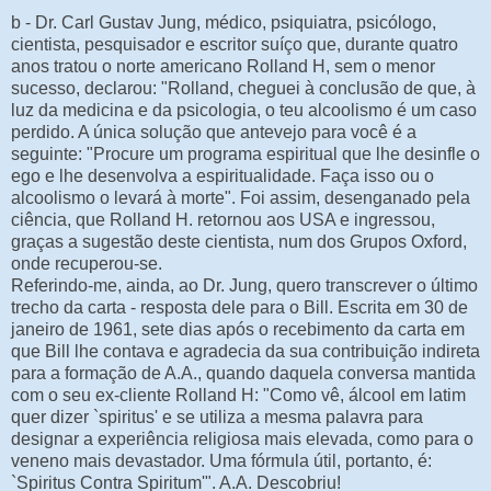
b - Dr. Carl Gustav Jung, médico, psiquiatra, psicólogo,
cientista, pesquisador e escritor suíço que, durante quatro
anos tratou o norte americano Rolland H, sem o menor
sucesso, declarou: "Rolland, cheguei à conclusão de que, à
luz da medicina e da psicologia, o teu alcoolismo é um caso
perdido. A única solução que antevejo para você é a
seguinte: "Procure um programa espiritual que lhe desinfle o
ego e lhe desenvolva a espiritualidade. Faça isso ou o
alcoolismo o levará à morte". Foi assim, desenganado pela
ciência, que Rolland H. retornou aos USA e ingressou,
graças a sugestão deste cientista, num dos Grupos Oxford,
onde recuperou-se.
Referindo-me, ainda, ao Dr. Jung, quero transcrever o último
trecho da carta - resposta dele para o Bill. Escrita em 30 de
janeiro de 1961, sete dias após o recebimento da carta em
que Bill lhe contava e agradecia da sua contribuição indireta
para a formação de A.A., quando daquela conversa mantida
com o seu ex-cliente Rolland H: "Como vê, álcool em latim
quer dizer `spiritus' e se utiliza a mesma palavra para
designar a experiência religiosa mais elevada, como para o
veneno mais devastador. Uma fórmula útil, portanto, é:
`Spiritus Contra Spiritum'". A.A. Descobriu!