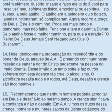
porém efêmero, ilusório, insano e falso efeito do álcool para
`resolver' meu sofrimento físico, emocional ou espiritual, isto
é, seguia pelo atalho. O atalho era a geladeira ou o boteco,
jamais funcionaram, só complicaram. Agora recorro a graça
de Deus. Este é o caminho. Pode ser mais longo e
demorado, mas não falha. Funciona e tem a garantia Divina.
Se o atalho fosse o melhor caminho, para que a estrada? "O
Reino De Deus Jamais Será Negado Aos Que O
Buscarem".
14. Hoje, dedico-me na propagação da misericórdia e do
poder de Deus, através de A.A.. E pretendo continuar nesta
missão de sanar a dor do Cristo padecente na pessoa do
irmão doente. Deste irmão que tanto sofre e faz outros
sofrerem com esta doença tão cruel o alcoolismo. O
alcoólatra desafia tudo e a todos, até Deus, desafio e crença
são incompatíveis.
15. "Reconhecemos que nenhum homem poderia acreditar
em Deus e desafiá-lo ao mesmo tempo. A crença significava
a confiança e não o desafio. Em A.A. vimos os frutos dessa
crença: homens e mulheres salvos da última catástrofe do