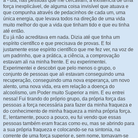
a - dia, nas pessoas que me cercavam, a existência de uma
força inexplicável, de alguma coisa invisível que atuava e
que compunha através de pedacinhos de cada um, uma
única energia, que levava todos na direção de uma vida
muito melhor do que a vida que tinham tido e que eu tinha
até então.
Eu já não acreditava em nada. Dizia até que tinha um
espírito científico e que precisava de provas. E foi
justamente esse espírito científico que me fez ver, na voz de
um padrinho, que a prática, a ciência, a comprovação
estavam ali na minha frente. E eu experimentei.
Experimentei e descobri que pelo menos o grupo, o
conjunto de pessoas que ali estavam conseguindo uma
recuperação, conseguindo uma nova esperança, um novo
alento, uma nova vida, era em relação a doença do
alcoolismo, um Poder muito Superior a mim. E eu entrei
nessa! Fui tirando do próprio grupo, da própria força das
pessoas a força necessária para fazer da minha fraqueza e
do conhecimento de minha fraqueza a minha própria força.
E, lentamente, pouco a pouco, eu fui vendo que essas
pessoas também eram fracas como eu, mas se abrindo para
a sua própria fraqueza e colocando-se na sintonia, na
corrente de uma força superior e, sem nome, tornavam-se