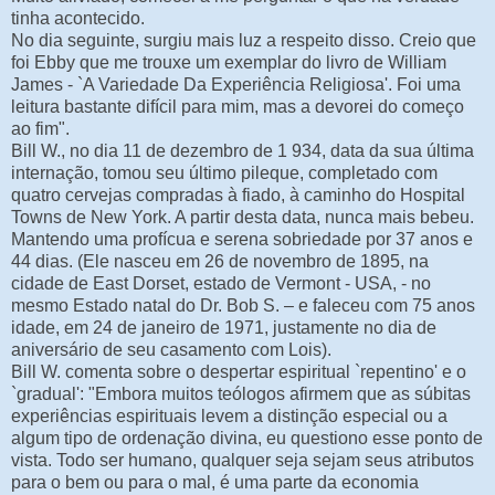
tinha acontecido.
No dia seguinte, surgiu mais luz a respeito disso. Creio que
foi Ebby que me trouxe um exemplar do livro de William
James - `A Variedade Da Experiência Religiosa'. Foi uma
leitura bastante difícil para mim, mas a devorei do começo
ao fim".
Bill W., no dia 11 de dezembro de 1 934, data da sua última
internação, tomou seu último pileque, completado com
quatro cervejas compradas à fiado, à caminho do Hospital
Towns de New York. A partir desta data, nunca mais bebeu.
Mantendo uma profícua e serena sobriedade por 37 anos e
44 dias. (Ele nasceu em 26 de novembro de 1895, na
cidade de East Dorset, estado de Vermont - USA, - no
mesmo Estado natal do Dr. Bob S. – e faleceu com 75 anos
idade, em 24 de janeiro de 1971, justamente no dia de
aniversário de seu casamento com Lois).
Bill W. comenta sobre o despertar espiritual `repentino' e o
`gradual': "Embora muitos teólogos afirmem que as súbitas
experiências espirituais levem a distinção especial ou a
algum tipo de ordenação divina, eu questiono esse ponto de
vista. Todo ser humano, qualquer seja sejam seus atributos
para o bem ou para o mal, é uma parte da economia