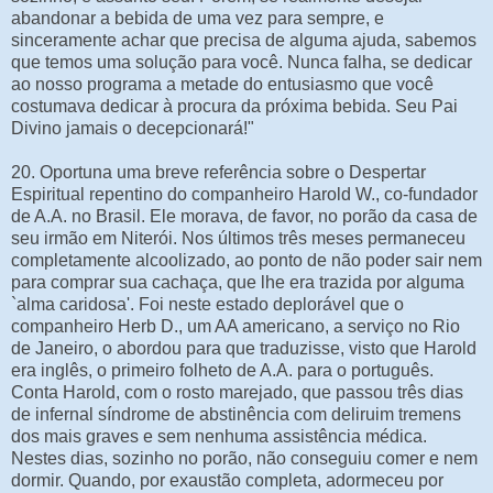
abandonar a bebida de uma vez para sempre, e
sinceramente achar que precisa de alguma ajuda, sabemos
que temos uma solução para você. Nunca falha, se dedicar
ao nosso programa a metade do entusiasmo que você
costumava dedicar à procura da próxima bebida. Seu Pai
Divino jamais o decepcionará!"
20. Oportuna uma breve referência sobre o Despertar
Espiritual repentino do companheiro Harold W., co-fundador
de A.A. no Brasil. Ele morava, de favor, no porão da casa de
seu irmão em Niterói. Nos últimos três meses permaneceu
completamente alcoolizado, ao ponto de não poder sair nem
para comprar sua cachaça, que lhe era trazida por alguma
`alma caridosa'. Foi neste estado deplorável que o
companheiro Herb D., um AA americano, a serviço no Rio
de Janeiro, o abordou para que traduzisse, visto que Harold
era inglês, o primeiro folheto de A.A. para o português.
Conta Harold, com o rosto marejado, que passou três dias
de infernal síndrome de abstinência com deliruim tremens
dos mais graves e sem nenhuma assistência médica.
Nestes dias, sozinho no porão, não conseguiu comer e nem
dormir. Quando, por exaustão completa, adormeceu por