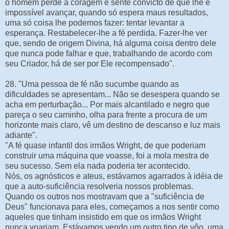
o homem perde a coragem e sente convicto de que lhe é
impossível avançar, quando só espera maus resultados,
uma só coisa lhe podemos fazer: tentar levantar a
esperança. Restabelecer-lhe a fé perdida. Fazer-lhe ver
que, sendo de origem Divina, há alguma coisa dentro dele
que nunca pode falhar e que, trabalhando de acordo com
seu Criador, há de ser por Ele recompensado".
28. "Uma pessoa de fé não sucumbe quando as
dificuldades se apresentam... Não se desespera quando se
acha em perturbação... Por mais alcantilado e negro que
pareça o seu caminho, olha para frente a procura de um
horizonte mais claro, vê um destino de descanso e luz mais
adiante".
"A fé quase infantil dos irmãos Wright, de que poderiam
construir uma máquina que voasse, foi a mola mestra de
seu sucesso. Sem ela nada poderia ter acontecido.
Nós, os agnósticos e ateus, estávamos agarrados à idéia de
que a auto-suficiência resolveria nossos problemas.
Quando os outros nos mostravam que a "suficiência de
Deus" funcionava para eles, começamos a nos sentir como
aqueles que tinham insistido em que os irmãos Wright
nunca voariam. Estávamos vendo um outro tipo de vôo, uma