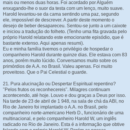
mais ou menos duas horas. Foi acordado por Alguém
enxugando-lhe o suor da testa com um lenço, muito suave.
Harold levantou-se da cama sentindo uma paz, segundo
ele, impossível de descrever. A partir deste momento o
desejo de beber desapareceu. Sentou-se junto a um caixote
e iniciou a tradução do folheto. (Tenho uma fita gravada pelo
próprio Harold relatando este emocionante episódio, que é
bastante extenso. Aqui apenas resumi).
Eu e minha família tivemos o privilégio de hospedar o
companheiro Harold durante quinze dias. Ele estava com 83
anos, porém muito lúcido. Conversamos muito sobre os
primórdios de A.A. no Brasil. Valeu apenas. Foi muito
proveitoso. Que o Pai Celestial o guarde.
21. Pura alucinação ou Despertar Espiritual repentino?
"Pelos frutos os reconhecereis". Milagres continuam
acontecendo, até hoje. Louvo e dou graças a Deus por isso.
Na tarde de 23 de abril de 1 948, na sala de chá da ABI, no
Rio de Janeiro foi implantado o A.A. no Brasil, pelo
companheiro norte-americano Herb D., funcionário de uma
multinacional, e pelo companheiro Harold W, um inglês
radicado no Rio de Janeiro. Esta é a informação que obtive