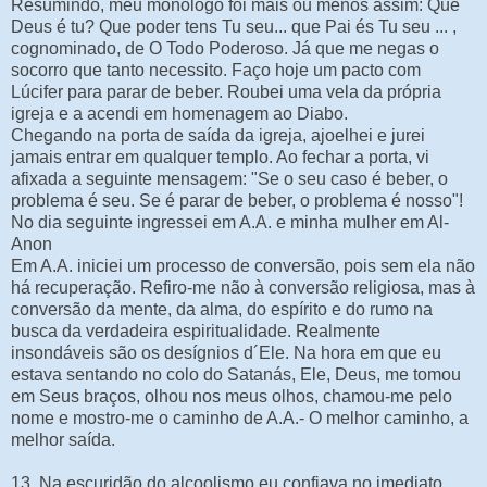
Resumindo, meu monólogo foi mais ou menos assim: Que
Deus é tu? Que poder tens Tu seu... que Pai és Tu seu ... ,
cognominado, de O Todo Poderoso. Já que me negas o
socorro que tanto necessito. Faço hoje um pacto com
Lúcifer para parar de beber. Roubei uma vela da própria
igreja e a acendi em homenagem ao Diabo.
Chegando na porta de saída da igreja, ajoelhei e jurei
jamais entrar em qualquer templo. Ao fechar a porta, vi
afixada a seguinte mensagem: "Se o seu caso é beber, o
problema é seu. Se é parar de beber, o problema é nosso"!
No dia seguinte ingressei em A.A. e minha mulher em Al-
Anon
Em A.A. iniciei um processo de conversão, pois sem ela não
há recuperação. Refiro-me não à conversão religiosa, mas à
conversão da mente, da alma, do espírito e do rumo na
busca da verdadeira espiritualidade. Realmente
insondáveis são os desígnios d´Ele. Na hora em que eu
estava sentando no colo do Satanás, Ele, Deus, me tomou
em Seus braços, olhou nos meus olhos, chamou-me pelo
nome e mostro-me o caminho de A.A.- O melhor caminho, a
melhor saída.
13. Na escuridão do alcoolismo eu confiava no imediato,