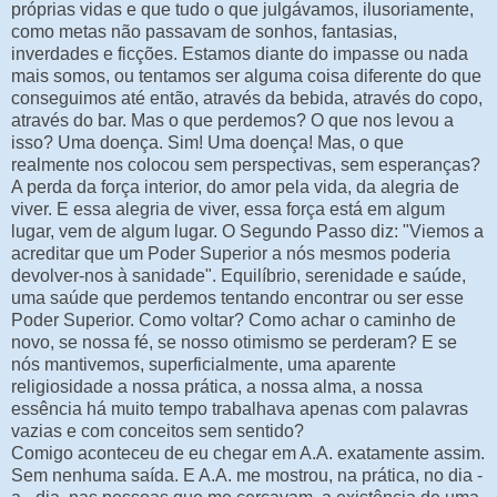
próprias vidas e que tudo o que julgávamos, ilusoriamente,
como metas não passavam de sonhos, fantasias,
inverdades e ficções. Estamos diante do impasse ou nada
mais somos, ou tentamos ser alguma coisa diferente do que
conseguimos até então, através da bebida, através do copo,
através do bar. Mas o que perdemos? O que nos levou a
isso? Uma doença. Sim! Uma doença! Mas, o que
realmente nos colocou sem perspectivas, sem esperanças?
A perda da força interior, do amor pela vida, da alegria de
viver. E essa alegria de viver, essa força está em algum
lugar, vem de algum lugar. O Segundo Passo diz: "Viemos a
acreditar que um Poder Superior a nós mesmos poderia
devolver-nos à sanidade". Equilíbrio, serenidade e saúde,
uma saúde que perdemos tentando encontrar ou ser esse
Poder Superior. Como voltar? Como achar o caminho de
novo, se nossa fé, se nosso otimismo se perderam? E se
nós mantivemos, superficialmente, uma aparente
religiosidade a nossa prática, a nossa alma, a nossa
essência há muito tempo trabalhava apenas com palavras
vazias e com conceitos sem sentido?
Comigo aconteceu de eu chegar em A.A. exatamente assim.
Sem nenhuma saída. E A.A. me mostrou, na prática, no dia -