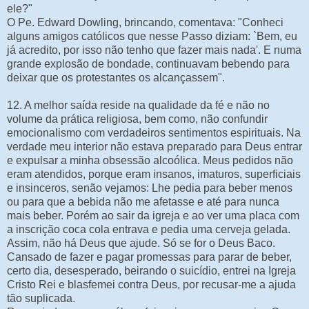
ele?"
O Pe. Edward Dowling, brincando, comentava: "Conheci
alguns amigos católicos que nesse Passo diziam: `Bem, eu
já acredito, por isso não tenho que fazer mais nada'. E numa
grande explosão de bondade, continuavam bebendo para
deixar que os protestantes os alcançassem".
12. A melhor saída reside na qualidade da fé e não no
volume da prática religiosa, bem como, não confundir
emocionalismo com verdadeiros sentimentos espirituais. Na
verdade meu interior não estava preparado para Deus entrar
e expulsar a minha obsessão alcoólica. Meus pedidos não
eram atendidos, porque eram insanos, imaturos, superficiais
e insinceros, senão vejamos: Lhe pedia para beber menos
ou para que a bebida não me afetasse e até para nunca
mais beber. Porém ao sair da igreja e ao ver uma placa com
a inscrição coca cola entrava e pedia uma cerveja gelada.
Assim, não há Deus que ajude. Só se for o Deus Baco.
Cansado de fazer e pagar promessas para parar de beber,
certo dia, desesperado, beirando o suicídio, entrei na Igreja
Cristo Rei e blasfemei contra Deus, por recusar-me a ajuda
tão suplicada.