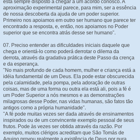
está sempre disposto a chegar a um acordo conosco. A
aproximação experimental parece, para mim, ser a essência
de nossa descoberta da ajuda de um poder superior.
Primeiro nos apoiamos em outro ser humano que parece ter
encontrado a resposta, e, então, nos apoiamos no Poder
superior que se encontra atrás desse ser humano".
07. Preciso entender as dificuldades iniciais daquele que
chega e orientá-lo como poderá derrotar o dilema da
derrota, através da gradativa prática deste Passo da crença
e da esperança.
"No mais profundo de cada homem, mulher e criança está a
idéia fundamental de um Deus. Ela pode estar obscurecida
pela calamidade, pela pompa, pela adoração de outras
coisas, mas de uma forma ou outra ela está ali, pois a fé é
um Poder Superior a nós mesmos e as demonstrações
milagrosas desse Poder, nas vidas humanas, são fatos tão
antigos como a própria humanidade".
"A fé pode muitas vezes ser dada através de ensinamentos
inspirados ou de um convincente exemplo pessoal de seus
frutos. Pode às vezes ser obtida através da razão. Por
exemplo, muitos clérigos acreditam que São Tomás de
Aquino provou realmente a existência de Deus por pura