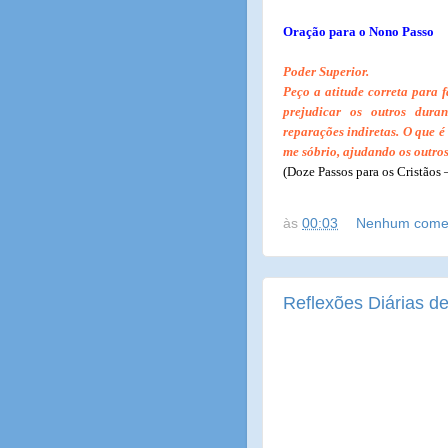
Oração para o Nono Passo
Poder Superior.
Peço a atitude correta para
prejudicar os outros dura
reparações indiretas. O que é
me sóbrio, ajudando os outros
(Doze Passos para os Cristãos 
às
00:03
Nenhum comen
Reflexões Diárias de