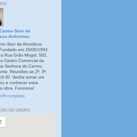
MOS
Carmo-Sion de
icos Anônimos
o-Sion de Alcoólicos
Fundado em 25/05/1993,
e a Rua Grão Mogol, 502,
no Centro Comercial da
ssa Senhora do Carmo,
onte. Reuniões as 2ª, 3ª,
 19:30. Venha tomar um
co e conhecer essa
a obra. Funciona!
rfil completo
ÇÃO DO GRUPO