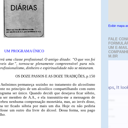
Exibir mapa a
FALE CON
FORMULÁR
UM E-MAIL
UM PROGRAMA ÚNICO
COMPANH
M.BR
rá uma classe profissional. O antigo ditado: “O que vos foi
eis dar.”, tornou-se plenamente compreensível para nós.
rofissionalismo, dinheiro e espiritualidade não se misturam.
OS DOZE PASSOS E AS DOZE TRADIÇÕES, p.150
s Anônimos permaneça sozinho no tratamento do alcoolismo
nte no princípio de um alcoólico compartilhando com outro
rograma ser único. Quando decidi que desejava ficar sóbrio,
a ser membro de A.A., e ela transmitiu-me a mensagem de
cebeu nenhuma compensação monetária, mas, ao invés disso,
ma ter ficado sóbria por mais um dia. Hoje eu não pediria
sse um outro dia livre do álcool. Dessa forma, sou pago
lho.