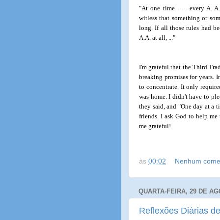
"At one time . . . every A.
witless that something or som
long. If all those rules had 
A.A. at all, ..."
I'm grateful that the Third Tra
breaking promises for years. I
to concentrate. It only requi
was home. I didn't have to ple
they said, and "One day at a t
friends. I ask God to help me 
me grateful!
às
00:02
Nenhum comen
QUARTA-FEIRA, 29 DE AG
Reflexões Diárias de