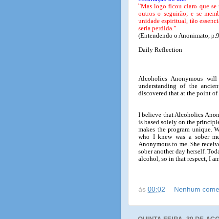
“
Mas logo ficou claro que se
outros o seguirão; e se memb
unidade espiritual, tão essenc
seria perdida.”
(Entendendo o Anonimato, p.9
Daily Reflection
Alcoholics Anonymous will
understanding of the ancien
discovered that at the point o
I believe that Alcoholics Ano
is based solely on the principl
makes the program unique. Wh
who I knew was a sober mem
Anonymous to me. She receive
sober another day herself. Tod
alcohol, so in that respect, I 
às
00:02
Nenhum comen