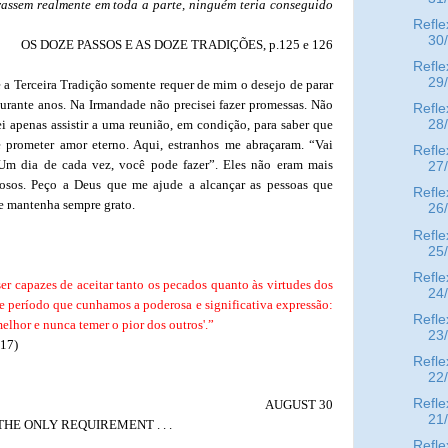
rassem realmente em toda a parte, ninguém teria conseguido
Refle
30
OS DOZE PASSOS E AS DOZE TRADIÇÕES, p.125 e 126
Refle
29
e a Terceira Tradição somente requer de mim o desejo de parar
urante anos. Na Irmandade não precisei fazer promessas. Não
Refle
ei apenas assistir a uma reunião, em condição, para saber que
28
 prometer amor eterno. Aqui, estranhos me abraçaram. “Vai
Refle
“Um dia de cada vez, você pode fazer”. Eles não eram mais
27
hosos. Peço a Deus que me ajude a alcançar as pessoas que
Refle
e mantenha sempre grato.
26
Refle
25
Refle
 capazes de aceitar tanto os pecados quanto às virtudes dos
24
e período que cunhamos a poderosa e significativa expressão:
Refle
lhor e nunca temer o pior dos outros'.”
23
317)
Refle
22
Refle
AUGUST 30
21
THE ONLY REQUIREMENT . . .
Refle