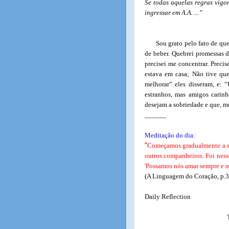
Se todas aquelas regras vigo
ingressar em A.A. ...”
Sou grato pelo fato de qu
de beber. Quebrei promessas d
precisei me concentrar. Precis
estava em casa; Não tive que
melhorar” eles disseram, e: 
estranhos, mas amigos carin
desejam a sobriedade e que, m
______
Meditação do dia:
“
Começamos gradualmente a ser
outros companheiros. Foi ness
'Possamos nós amar sempre e me
(A Linguagem do Coração, p.
Daily Reflection