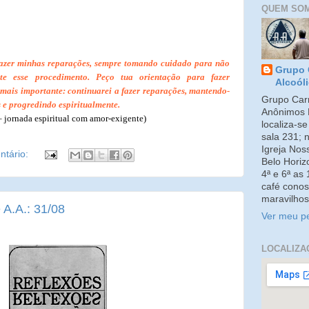
QUEM SO
 fazer minhas reparações, sempre tomando cuidado para não
Grupo 
nte esse procedimento. Peço tua orientação para fazer
Alcoól
 mais importante: continuarei a fazer reparações, mantendo-
Grupo Carm
 e progredindo espiritualmente.
Anônimos 
– jornada espiritual com amor-exigente)
localiza-s
sala 231; 
Igreja No
tário:
Belo Horiz
4ª e 6ª as
café conos
maravilhos
 A.A.: 31/08
Ver meu pe
LOCALIZA