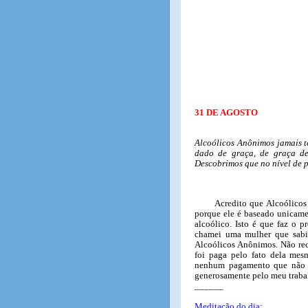
31 DE AGOSTO
Alcoólicos Anônimos jamais te
dado de graça, de graça dev
Descobrimos que no nível de p
Acredito que Alcoólico
porque ele é baseado unicame
alcoólico. Isto é que faz o p
chamei uma mulher que sabi
Alcoólicos Anônimos. Não re
foi paga pelo fato dela mes
nenhum pagamento que não fo
generosamente pelo meu traba
______
Meditação do dia: