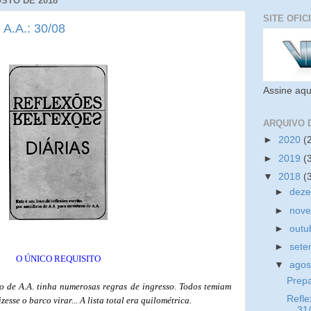
OSTO DE 2018
SITE OFIC
 A.A.: 30/08
Assine aqu
ARQUIVO 
►
2020
(
►
2019
(
▼
2018
(
►
dez
►
nov
►
outu
►
set
O ÚNICO REQUISITO
▼
ago
Prep
 de A.A. tinha numerosas regras de ingresso. Todos temiam
Refle
sse o barco virar... A lista total era quilométrica.
31