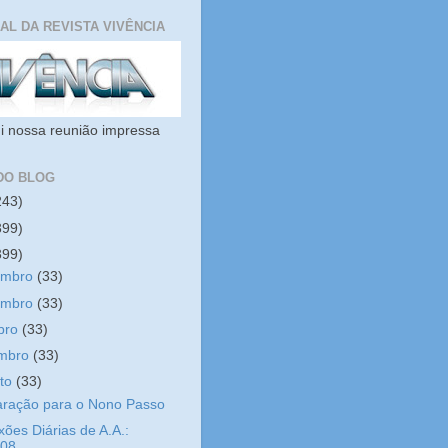
IAL DA REVISTA VIVÊNCIA
i nossa reunião impressa
DO BLOG
243)
399)
399)
embro
(33)
embro
(33)
bro
(33)
embro
(33)
sto
(33)
aração para o Nono Passo
xões Diárias de A.A.:
/08