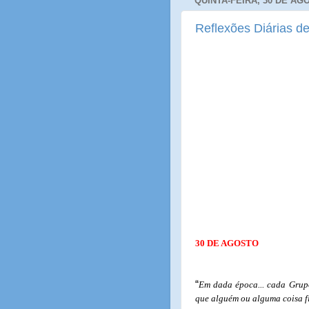
QUINTA-FEIRA, 30 DE AG
Reflexões Diárias de
30 DE AGOSTO
“
Em dada época... cada Grupo
que alguém ou alguma coisa fize