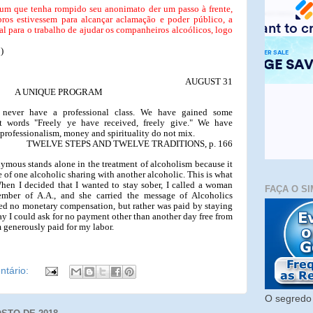
 um que tenha rompido seu anonimato der um passo à frente,
ros estivessem para alcançar aclamação e poder público, a
ial para o trabalho de ajudar os companheiros alcoólicos, logo
)
AUGUST 31
A UNIQUE PROGRAM
 never have a professional class. We have gained some
t words "Freely ye have received, freely give." We have
f professionalism, money and spirituality do not mix.
TWELVE STEPS AND TWELVE TRADITIONS, p. 166
nymous stands alone in the treatment of alcoholism because it
e of one alcoholic sharing with another alcoholic. This is what
en I decided that I wanted to stay sober, I called a woman
FAÇA O SI
ber of A.A., and she carried the message of Alcoholics
d no monetary compensation, but rather was paid by staying
ay I could ask for no payment other than another day free from
am generously paid for my labor.
tário:
O segredo 