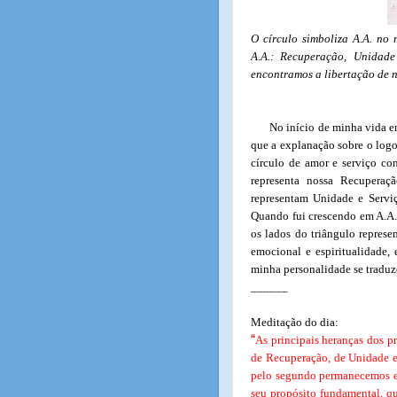
O círculo simboliza A.A. no 
A.A.: Recuperação, Unidad
encontramos a libertação de n
No início de minha vida e
que a explanação sobre o logo
círculo de amor e serviço co
representa nossa Recuperaç
representam Unidade e Serviço
Quando fui crescendo em A.A.,
os lados do triângulo represe
emocional e espiritualidade, 
minha personalidade se traduz
______
Meditação do dia:
“
As principais heranças dos p
de Recuperação, de Unidade e
pelo segundo permanecemos em
seu propósito fundamental, q