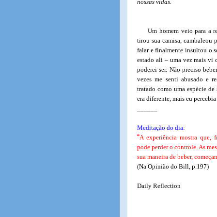
nossas vidas.
Um homem veio para a reu
tirou sua camisa, cambaleou p
falar e finalmente insultou o 
estado ali – uma vez mais vi
poderei ser. Não preciso bebe
vezes me senti abusado e r
tratado como uma espécie de 
era diferente, mais eu percebi
______
Meditação do dia:
“
A experiência mostra que, 
pode perder o controle. As me
sua maneira de beber, começam
(Na Opinião do Bill, p.197)
Daily Reflection