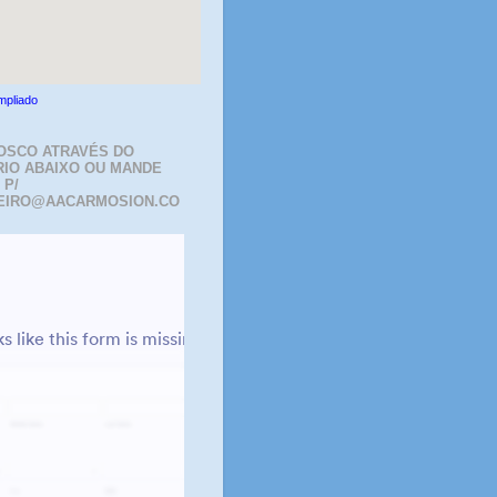
mpliado
OSCO ATRAVÉS DO
IO ABAIXO OU MANDE
 P/
EIRO@AACARMOSION.CO