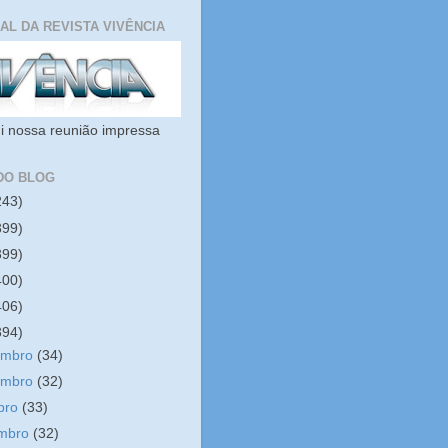
IAL DA REVISTA VIVÊNCIA
i nossa reunião impressa
DO BLOG
243)
399)
399)
400)
406)
394)
embro
(34)
embro
(32)
bro
(33)
embro
(32)