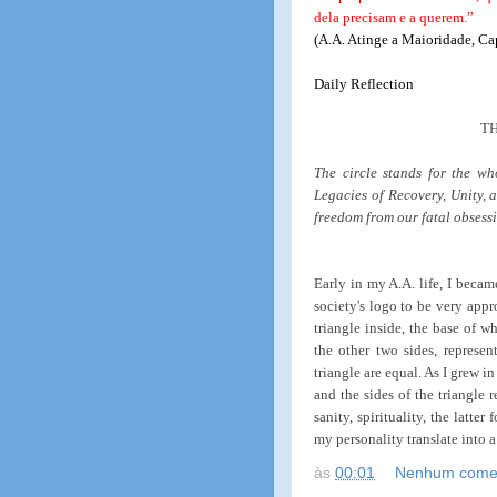
dela precisam e a querem.”
(A.A. Atinge a Maioridade, Cap
Daily Reflection
TH
The circle stands for the wh
Legacies of Recovery, Unity,
freedom from our fatal obsess
Early in my A.A. life, I becam
society's logo to be very appro
triangle inside, the base of 
the other two sides, represen
triangle are equal. As I grew in
and the sides of the triangle 
sanity, spirituality, the latte
my personality translate into a
às
00:01
Nenhum comen