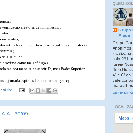
QUEM SO
iência;
de verificação aleatória de mim mesmo;
Grupo 
meter;
Alcoól
r meus atos;
Grupo Carm
nhas atitudes e comportamentos negativos e derrotistas;
Anônimos 
controle;
localiza-s
o de Tua ajuda;
sala 231; 
 do próximo como meu código e
Igreja No
pela melhor maneira de servir-Te, meu Poder Superior.
Belo Horiz
4ª e 6ª as
café conos
ãos – jornada espiritual com amor-exigente)
maravilhos
tário:
Ver meu pe
LOCALIZA
 A.A.: 30/09