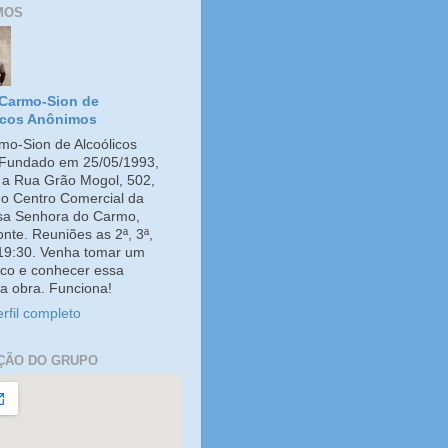
MOS
Carmo-Sion de
icos Anônimos
o-Sion de Alcoólicos
Fundado em 25/05/1993,
e a Rua Grão Mogol, 502,
no Centro Comercial da
ssa Senhora do Carmo,
onte. Reuniões as 2ª, 3ª,
 19:30. Venha tomar um
co e conhecer essa
a obra. Funciona!
rfil completo
ÇÃO DO GRUPO