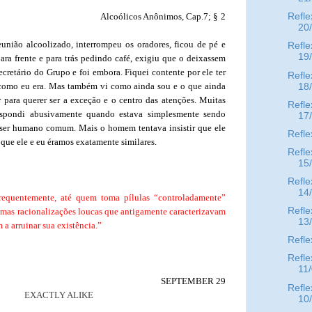
Alcoólicos Anônimos, Cap.7; §
2
Refle
20
nião alcoolizado, interrompeu os oradores, ficou de pé e
Refle
19
ara frente e para trás pedindo café, exigiu que o deixassem
secretário do Grupo e foi embora. Fiquei contente por ele ter
Refle
 como eu era. Mas também vi como ainda sou e o que ainda
18
r para querer ser a exceção e o centro das atenções. Muitas
Refle
espondi abusivamente quando estava simplesmente sendo
17
ser humano comum. Mais o homem tentava insistir que ele
Refle
a que ele e eu éramos exatamente similares.
Refle
15
Refle
14
frequentemente, até quem toma pílulas “controladamente”
Refle
smas racionalizações loucas que antigamente caracterizavam
13
 a arruinar sua existência.”
Refle
Refle
11
SEPTEMBER 29
Refle
EXACTLY ALIKE
10