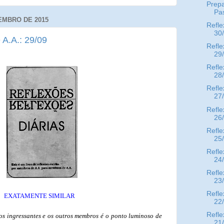
Prep
Pa
EMBRO DE 2015
Refle
30
 A.A.: 29/09
Refle
29
Refle
28
Refle
27
Refle
26
Refle
25
Refle
24
Refle
23
Refle
EXATAMENTE SIMILAR
22
Refle
os ingressantes e os outros membros é o ponto luminoso de
21