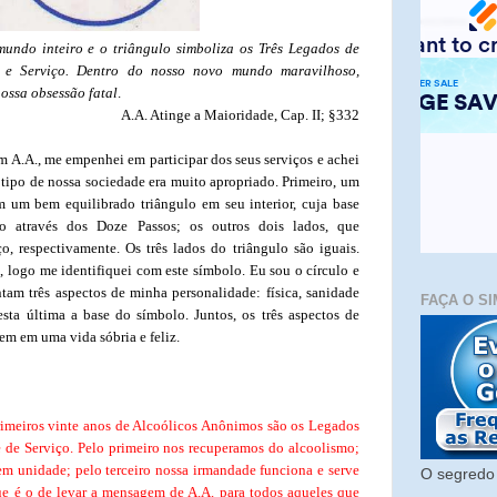
mundo inteiro e o triângulo simboliza os Três Legados de
e e Serviço. Dentro do nosso novo mundo maravilhoso,
ossa obsessão fatal
.
A.A. Atinge a Maioridade, Cap. II; §332
m A.A., me empenhei em participar dos seus serviços e achei
tipo de nossa sociedade era muito apropriado. Primeiro, um
m um bem equilibrado triângulo em seu interior, cuja base
ão através dos Doze Passos; os outros dois lados, que
, respectivamente. Os três lados do triângulo são iguais.
 logo me identifiquei com este símbolo. Eu sou o círculo e
ntam três aspectos de minha personalidade: física, sanidade
FAÇA O SI
esta última a base do símbolo. Juntos, os três aspectos de
em em uma vida sóbria e feliz.
rimeiros vinte anos de Alcoólicos Anônimos são os Legados
 de Serviço. Pelo primeiro nos recuperamos do alcoolismo;
 unidade; pelo terceiro nossa irmandade funciona e serve
O segredo 
ue é o de levar a mensagem de A.A. para todos aqueles que