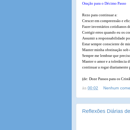
Oração para o Décimo Passo
Rezo para continuar a:
Crescer em compreensão e efic
Fazer inventários cotidianos 
Corrigir erros quando eu os co
Assumir a responsabilidade po
Estar sempre consciente de mi
Manter minha obstinação sob 
Sempre me lembrar que precis
Manter o amor e a tolerância
continuar a rogar diariamente 
(de: Doze Passos para os Crist
às
00:02
Nenhum comen
Reflexões Diárias de