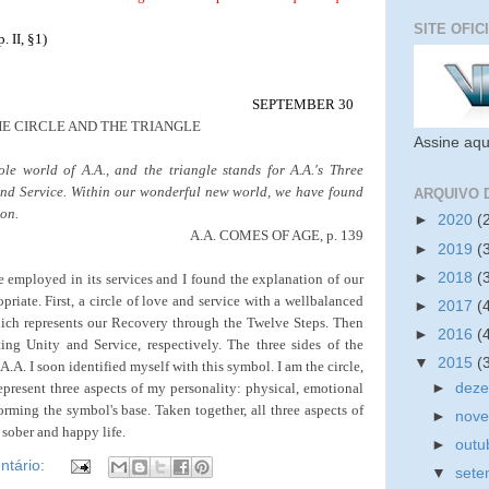
SITE OFIC
. II, §1)
SEPTEMBER 30
E CIRCLE AND THE TRIANGLE
Assine aqu
ole world of A.A., and the triangle stands for A.A.'s Three
 and Service. Within our wonderful new world, we have found
ARQUIVO 
ion.
►
2020
(
A.A. COMES OF AGE, p. 139
►
2019
(
►
2018
(
e employed in its services and I found the explanation of our
priate. First, a circle of love and service with a wellbalanced
►
2017
(
which represents our Recovery through the Twelve Steps. Then
►
2016
(
ting Unity and Service, respectively. The three sides of the
▼
2015
(
 A.A. I soon identified myself with this symbol. I am the circle,
represent three aspects of my personality: physical, emotional
►
dez
r forming the symbol's base. Taken together, all three aspects of
►
nov
 sober and happy life.
►
outu
tário:
▼
set