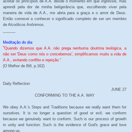
aceitar os princípios de A.A. desde o momento em que ingressei, mas
aprendi pela dor de minha beligerância que, escolhendo viver pela
maneira de vida de A.A., me abria para a graça e o amor de Deus.
Então comecei a conhecer o significado completo de ser um membro
de Alcoólicos Anônimos.
______
Meditação do dia:
“
Quando dizemos que A.A. não prega nenhuma doutrina teológica, a
não ser 'Deus como nós o concebemos', simplificamos muito a vida de
A.A., evitando conflito e rejeição.”
(O Melhor de Bill, p.162)
Daily Reflection
JUNE 27
CONFORMING TO THE A.A. WAY
We obey A.A.'s Steps and Traditions because we really want them for
ourselves. It is no longer a question of good or evil; we conform
because we genuinely want to conform. Such is our process of growth
in unity and function. Such is the evidence of God's grace and love
among us.