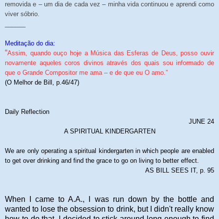
removida e – um dia de cada vez – minha vida continuou e aprendi como
viver sóbrio.
______
Meditação do dia:
“
Assim, quando ouço hoje a Música das Esferas de Deus, posso ouvir
novamente aqueles coros divinos através dos quais sou informado de
que o Grande Compositor me ama – e de que eu O amo.”
(O Melhor de Bill, p.46/47)
Daily Reflection
JUNE 24
A SPIRITUAL KINDERGARTEN
We are only operating a spiritual kindergarten in which people are enabled
to get over drinking and find the grace to go on living to better effect.
AS BILL SEES IT, p. 95
When I came to A.A., I was run down by the bottle and
wanted to lose the obsession to drink, but I didn't really know
how to do that. I decided to stick around long enough to find