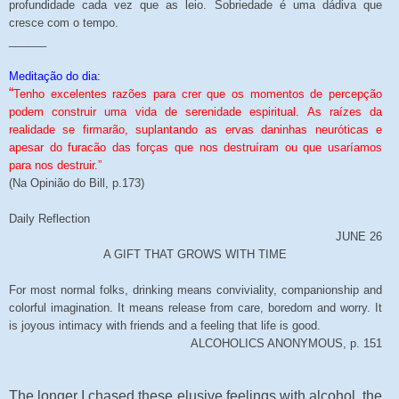
profundidade cada vez que as leio. Sobriedade é uma dádiva que
cresce com o tempo.
______
Meditação do dia:
“
Tenho excelentes razões para crer que os momentos de percepção
podem construir uma vida de serenidade espiritual. As raízes da
realidade se firmarão, suplantando as ervas daninhas neuróticas e
apesar do furacão das forças que nos destruíram ou que usaríamos
para nos destruir.”
(Na Opinião do Bill, p.173)
Daily Reflection
JUNE 26
A GIFT THAT GROWS WITH TIME
For most normal folks, drinking means conviviality, companionship and
colorful imagination. It means release from care, boredom and worry. It
is joyous intimacy with friends and a feeling that life is good.
ALCOHOLICS ANONYMOUS, p. 151
The longer I chased these elusive feelings with alcohol, the