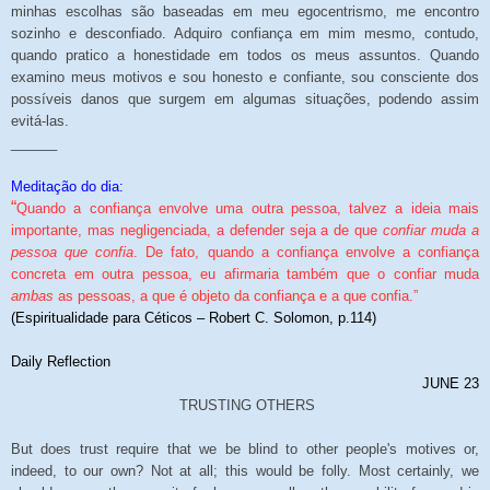
minhas escolhas são baseadas em meu egocentrismo, me encontro
sozinho e desconfiado. Adquiro confiança em mim mesmo, contudo,
quando pratico a honestidade em todos os meus assuntos. Quando
examino meus motivos e sou honesto e confiante, sou consciente dos
possíveis danos que surgem em algumas situações, podendo assim
evitá-las.
______
Meditação do dia:
“
Quando a confiança envolve uma outra pessoa, talvez a ideia mais
importante, mas negligenciada, a defender seja a de que
confiar muda a
pessoa que confia
. De fato, quando a confiança envolve a confiança
concreta em outra pessoa, eu afirmaria também que o confiar muda
ambas
as pessoas, a que é objeto da confiança e a que confia.”
(Espiritualidade para Céticos – Robert C. Solomon, p.114)
Daily Reflection
JUNE 23
TRUSTING OTHERS
But does trust require that we be blind to other people's motives or,
indeed, to our own? Not at all; this would be folly. Most certainly, we