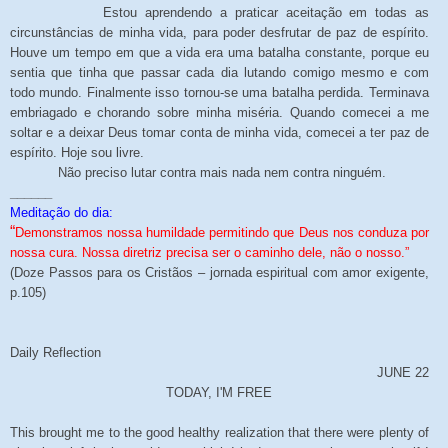
Estou aprendendo a praticar aceitação em todas as
circunstâncias de minha vida, para poder desfrutar de paz de espírito.
Houve um tempo em que a vida era uma batalha constante, porque eu
sentia que tinha que passar cada dia lutando comigo mesmo e com
todo mundo. Finalmente isso tornou-se uma batalha perdida. Terminava
embriagado e chorando sobre minha miséria. Quando comecei a me
soltar e a deixar Deus tomar conta de minha vida, comecei a ter paz de
espírito. Hoje sou livre.
Não preciso lutar contra mais nada nem contra ninguém.
______
Meditação do dia:
“
Demonstramos nossa humildade permitindo que Deus nos conduza por
nossa cura. Nossa diretriz precisa ser o caminho dele, não o nosso.”
(Doze Passos para os Cristãos – jornada espiritual com amor exigente,
p.105)
Daily Reflection
JUNE 22
TODAY, I'M FREE
This brought me to the good healthy realization that there were plenty of