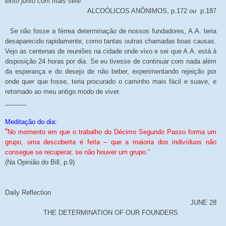
êxito junto com mais sete.
ALCOÓLICOS ANÔNIMOS, p.172
ou
p.187
Se não fosse a férrea determinação de nossos fundadores, A.A. teria
desaparecido rapidamente, como tantas outras chamadas boas causas.
Vejo as centenas de reuniões na cidade onde vivo e sei que A.A. está à
disposição 24 horas por dia. Se eu tivesse de continuar com nada além
da esperança e do desejo de não beber, experimentando rejeição por
onde quer que fosse, teria procurado o caminho mais fácil e suave, e
retornado ao meu antigo modo de viver.
______
Meditação do dia:
“
No momento em que o trabalho do Décimo Segundo Passo forma um
grupo, uma descoberta é feita – que a maioria dos indivíduos não
consegue se recuperar, se não houver um grupo.”
(Na Opinião do Bill, p.9)
Daily Reflection
JUNE 28
THE DETERMINATION OF OUR FOUNDERS