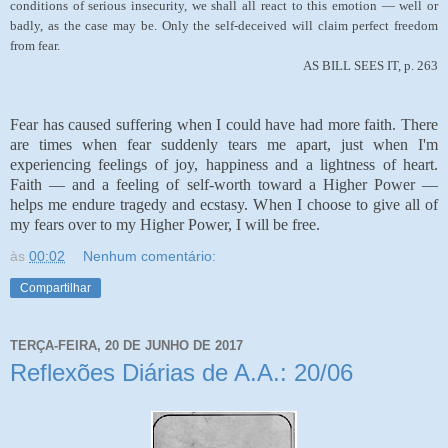
conditions of serious insecurity, we shall all react to this emotion — well or
badly, as the case may be. Only the self-deceived will claim perfect freedom
from fear.
AS BILL SEES IT, p. 263
Fear has caused suffering when I could have had more faith. There
are times when fear suddenly tears me apart, just when I'm
experiencing feelings of joy, happiness and a lightness of heart.
Faith — and a feeling of self-worth toward a Higher Power —
helps me endure tragedy and ecstasy. When I choose to give all of
my fears over to my Higher Power, I will be free.
às
00:02
Nenhum comentário:
Compartilhar
TERÇA-FEIRA, 20 DE JUNHO DE 2017
Reflexões Diárias de A.A.: 20/06