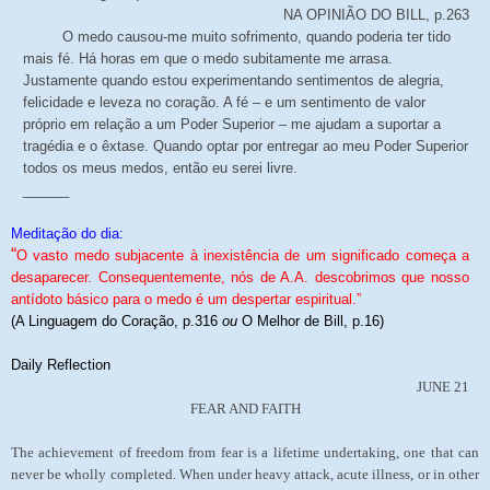
NA OPINIÃO DO BILL, p.263
O medo causou-me muito sofrimento, quando poderia ter tido
mais fé. Há horas em que o medo subitamente me arrasa.
Justamente quando estou experimentando sentimentos de alegria,
felicidade e leveza no coração. A fé – e um sentimento de valor
próprio em relação a um Poder Superior – me ajudam a suportar a
tragédia e o êxtase. Quando optar por entregar ao meu Poder Superior
todos os meus medos, então eu serei livre.
______
Meditação do dia:
“
O vasto medo subjacente à inexistência de um significado começa a
desaparecer. Consequentemente, nós de A.A. descobrimos que nosso
antídoto básico para o medo é um despertar espiritual.”
(A Linguagem do Coração, p.316
ou
O Melhor de Bill, p.16)
Daily Reflection
JUNE 21
FEAR AND FAITH
The achievement of freedom from fear is a lifetime undertaking, one that can
never be wholly completed. When under heavy attack, acute illness, or in other