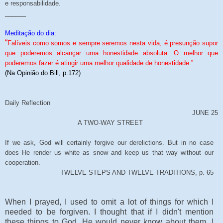
e responsabilidade.
______
Meditação do dia:
“
Falíveis como somos e sempre seremos nesta vida, é presunção supor
que poderemos alcançar uma honestidade absoluta. O melhor que
poderemos fazer é atingir uma melhor qualidade de honestidade.”
(Na Opinião do Bill, p.172)
Daily Reflection
JUNE 25
A TWO-WAY STREET
If we ask, God will certainly forgive our derelictions. But in no case
does He render us white as snow and keep us that way without our
cooperation.
TWELVE STEPS AND TWELVE TRADITIONS, p. 65
When I prayed, I used to omit a lot of things for which I
needed to be forgiven. I thought that if I didn't mention
these things to God, He would never know about them. I