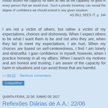
should assess the capacity for harm as well as the capability for good in
every person that we would trust. Such a private inventory can reveal the
degree of confidence we should extend in any given situation.
AS BILL SEES IT, p. 144
I am not a victim of others, but rather a victim of my
expectations, choices and dishonesty. When I expect others
to be what I want them to be and not who they are, when
they fail to meet my expectations, I am hurt. When my
choices are based on self-centeredness, I find I am lonely
and distrustful. I gain confidence in myself, however, when I
practice honesty in all my affairs. When I search my motives
and am honest and trusting, I am aware of the capacity for
harm in situations and can avoid those that are harmful.
às
00:02
Nenhum comentário:
Compartilhar
QUINTA-FEIRA, 22 DE JUNHO DE 2017
Reflexões Diárias de A.A.: 22/06