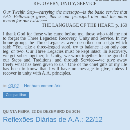
RECOVERY, UNITY, SERVICE
Our Twelfth Step—carrying the message—is the basic service that
AA's Fellowship gives; this is our principal aim and the main
reason for our existence.
THE LANGUAGE OF THE HEART, p. 160
I thank God for those who came before me, those who told me not
to forget the Three Legacies: Recovery, Unity and Service. In my
home group, the Three Legacies were described on a sign which
said: "You take a three-legged stool, try to balance it on only one
leg, or two. Our Three Legacies must be kept intact. In Recovery,
we get sober together; in Unity, we work together for the good of
our Steps and Traditions; and through Service—we give away
freely what has been given to us." One of the chief gifts of my life
has been to know that I will have no message to give, unless I
recover in unity with A.A. principles.
às
00:02
Nenhum comentário:
Compartilhar
QUINTA-FEIRA, 22 DE DEZEMBRO DE 2016
Reflexões Diárias de A.A.: 22/12