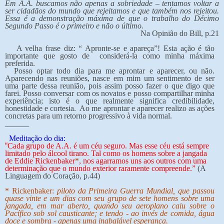
Em A.A. buscamos não apenas a sobriedade – tentamos voltar a
ser cidadãos do mundo que rejeitamos e que também nos rejeitou.
Essa é a demonstração máxima de que o trabalho do Décimo
Segundo Passo é o primeiro e não o último.
Na Opinião do Bill, p.21
A velha frase diz: “ Apronte-se e apareça”! Esta ação é tão
importante que gosto de considerá-la como minha máxima
preferida.
Posso optar todo dia para me aprontar e aparecer, ou não.
Aparecendo nas reuniões, nasce em mim um sentimento de ser
uma parte dessa reunião, pois assim posso fazer o que digo que
farei. Posso conversar com os novatos e posso compartilhar minha
experiência; isto é o que realmente significa credibilidade,
honestidade e cortesia. Ao me aprontar e aparecer realizo as ações
concretas para um retorno progressivo à vida normal.
______
Meditação do dia:
“
Cada grupo de A.A. é um céu seguro. Mas esse céu está sempre
limitado pelo álcool tirano. Tal como os homens sobre a jangada
de Eddie Rickenbaker
*
, nos agarramos uns aos outros com uma
determinação que o mundo exterior raramente compreende.”
(A
Linguagem do Coração, p.44)
* Rickenbaker:
piloto da Primeira Guerra Mundial, que passou
quase vinte e um dias com seu grupo de sete homens sobre uma
jangada, em mar aberto, quando seu aeroplano caiu sobre o
Pacífico sob sol causticante; e tendo - ao invés de comida, água
doce e sombra - apenas uma inabalável esperança.