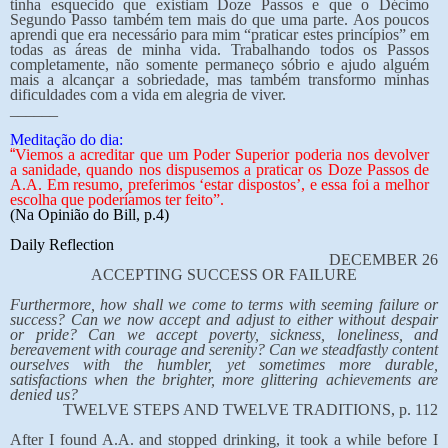
tinha esquecido que existiam Doze Passos e que o Décimo
Segundo Passo também tem mais do que uma parte. Aos poucos
aprendi que era necessário para mim “praticar estes princípios” em
todas as áreas de minha vida. Trabalhando todos os Passos
completamente, não somente permaneço sóbrio e ajudo alguém
mais a alcançar a sobriedade, mas também transformo minhas
dificuldades com a vida em alegria de viver.
______
Meditação do dia:
“
Viemos a acreditar que um Poder Superior poderia nos devolver
a sanidade, quando nos dispusemos a praticar os Doze Passos de
A.A. Em resumo, preferimos ‘estar dispostos’, e essa foi a melhor
escolha que poderíamos ter feito”.
(Na Opinião do Bill, p.4)
Daily Reflection
DECEMBER 26
ACCEPTING SUCCESS OR FAILURE
Furthermore, how shall we come to terms with seeming failure or
success? Can we now accept and adjust to either without despair
or pride? Can we accept poverty, sickness, loneliness, and
bereavement with courage and serenity? Can we steadfastly content
ourselves with the humbler, yet sometimes more durable,
satisfactions when the brighter, more glittering achievements are
denied us?
TWELVE STEPS AND TWELVE TRADITIONS, p. 112
After I found A.A. and stopped drinking, it took a while before I