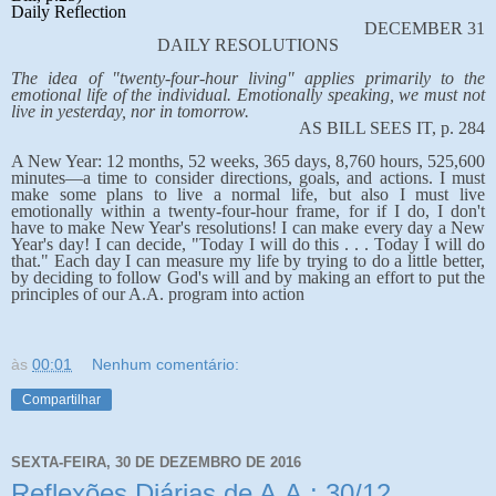
Daily Reflection
DECEMBER 31
DAILY RESOLUTIONS
The idea of "twenty-four-hour living" applies primarily to the
emotional life of the individual. Emotionally speaking, we must not
live in yesterday, nor in tomorrow.
AS BILL SEES IT, p. 284
A New Year: 12 months, 52 weeks, 365 days, 8,760 hours, 525,600
minutes—a time to consider directions, goals, and actions. I must
make some plans to live a normal life, but also I must live
emotionally within a twenty-four-hour frame, for if I do, I don't
have to make New Year's resolutions! I can make every day a New
Year's day! I can decide, "Today I will do this . . . Today I will do
that." Each day I can measure my life by trying to do a little better,
by deciding to follow God's will and by making an effort to put the
principles of our A.A. program into action
às
00:01
Nenhum comentário:
Compartilhar
SEXTA-FEIRA, 30 DE DEZEMBRO DE 2016
Reflexões Diárias de A.A.: 30/12