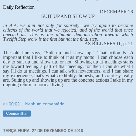
Daily Reflection
DECEMBER 28
SUIT UP AND SHOW UP
In A.A. we aim not only for sobriety—we try again to become
citizens of the world that we rejected, and of the world that once
rejected us. This is the ultimate demonstration toward which
Twelfth Step work is the first but not the final step.
AS BILL SEES IT, p. 21
The old line says, "Suit up and show up." That action is só
important that I like to think of it as my motto. I can choose each
day to suit up and show up, or not. Showing up at meetings starts
me toward feeling a part of that meeting, for then I can do what I
say I'll do at meetings. I can talk with newcomers, and I can share
my experience; that's what credibility, honesty, and courtesy really
are. Suiting up and showing up are the concrete actions I take in my
ongoing return to normal living.
às
00:02
Nenhum comentário:
Compartilhar
TERÇA-FEIRA, 27 DE DEZEMBRO DE 2016