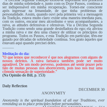
dias de minha sobriedade e, junto com os Doze Passos, continua a
ser indispensável em minha recuperação. Tornei-me consciente
após ingressar na Irmandade, de que tinha problemas de
personalidade. Assim, quando ouvi pela primeira vez a mensagem
da Tradição, estava muito claro: existe uma maneira imediata para,
com os outros, encarar meu alcoolismo e seus acompanhantes, a
raiva, as atitudes defensivas e ofensivas. Via a Décima Segunda
Tradição como sendo uma grande desinfladora do ego; ela aliviou
a minha raiva e me deu uma chance de utilizar os princípios do
programa. Todos os Passos, e esta Tradição em particular, têm-me
guiado por décadas de sobriedade contínua. Sou grato àqueles que
estavam aqui quando precisei deles.
______
Meditação do dia:
“
O que temos que reconhecer é que nos alegramos com alguns de
nossos defeitos. A raiva farisaica também pode ser muito
agradável. De um modo perverso, podemos até sentir prazer pelo
fato de muitas pessoas nos aborrecerem, pois isso nos traz uma
cômoda sensação de superioridade.”
(Na Opinião do Bill, p. 153)
Daily Reflection
DECEMBER 30
ANONYMITY
Anonymity is the spiritual foundation of all our Traditions, ever
reminding us to place principles before personalities.