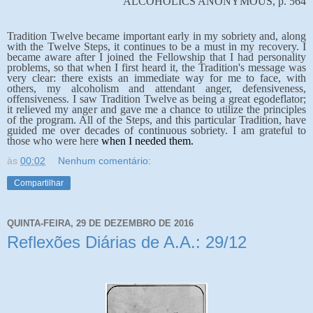
ALCOHOLICS ANONYMOUS, p. 564
Tradition Twelve became important early in my sobriety and, along
with the Twelve Steps, it continues to be a must in my recovery. I
became aware after I joined the Fellowship that I had personality
problems, so that when I first heard it, the Tradition's message was
very clear: there exists an immediate way for me to face, with
others, my alcoholism and attendant anger, defensiveness,
offensiveness. I saw Tradition Twelve as being a great egodeflator;
it relieved my anger and gave me a chance to utilize the principles
of the program. All of the Steps, and this particular Tradition, have
guided me over decades of continuous sobriety. I am grateful to
those who were here
when I needed them.
às
00:02
Nenhum comentário:
Compartilhar
QUINTA-FEIRA, 29 DE DEZEMBRO DE 2016
Reflexões Diárias de A.A.: 29/12