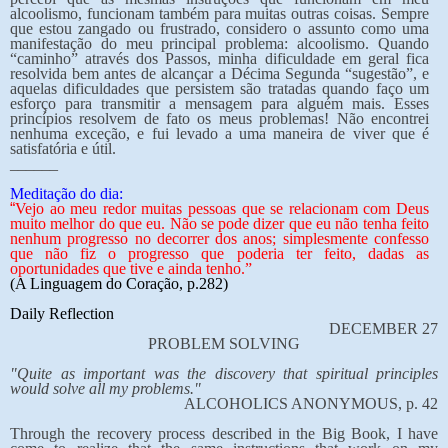
alcoolismo, funcionam também para muitas outras coisas. Sempre
que estou zangado ou frustrado, considero o assunto como uma
manifestação do meu principal problema: alcoolismo. Quando
“caminho” através dos Passos, minha dificuldade em geral fica
resolvida bem antes de alcançar a Décima Segunda “sugestão”, e
aquelas dificuldades que persistem são tratadas quando faço um
esforço para transmitir a mensagem para alguém mais. Esses
princípios resolvem de fato os meus problemas! Não encontrei
nenhuma exceção, e fui levado a uma maneira de viver que é
satisfatória e útil.
______
Meditação do dia:
“
Vejo ao meu redor muitas pessoas que se relacionam com Deus
muito melhor do que eu. Não se pode dizer que eu não tenha feito
nenhum progresso no decorrer dos anos; simplesmente confesso
que não fiz o progresso que poderia ter feito, dadas as
oportunidades que tive e ainda tenho.”
(A Linguagem do Coração, p.282)
Daily Reflection
DECEMBER 27
PROBLEM SOLVING
"Quite as important was the discovery that spiritual principles
would solve all my problems."
ALCOHOLICS ANONYMOUS, p. 42
Through the recovery process described in the Big Book, I have