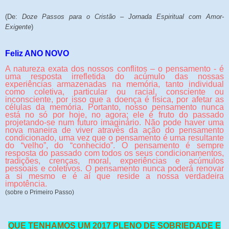
(De:
Doze Passos para o Cristão – Jornada Espiritual com Amor-
Exigente
)
Feliz ANO NOVO
A natureza exata dos nossos conflitos – o pensamento - é
uma resposta irrefletida do acúmulo das nossas
experiências armazenadas na memória, tanto individual
como coletiva, particular ou racial, consciente ou
inconsciente, por isso que a doença é física, por afetar as
células da memória. Portanto, nosso pensamento nunca
está no só por hoje, no agora; ele é fruto do passado
projetando-se num futuro imaginário. Não pode haver uma
nova maneira de viver através da ação do pensamento
condicionado, uma vez que o pensamento é uma resultante
do “velho”, do “conhecido”. O pensamento é sempre
resposta do passado com todos os seus condicionamentos,
tradições, crenças, moral, experiências e acúmulos
pessoais e coletivos. O pensamento nunca poderá renovar
a si mesmo e é aí que reside a nossa verdadeira
impotência.
(sobre o Primeiro Passo)
QUE TENHAMOS UM 2017 PLENO DE SOBRIEDADE E