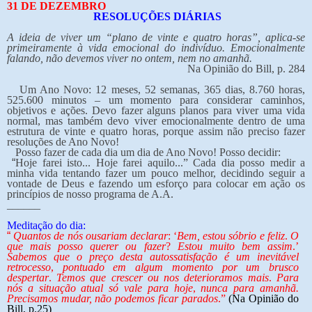
31 DE DEZEMBRO
RESOLUÇÕES DIÁRIAS
A ideia de viver um “plano de vinte e quatro horas”, aplica-se
primeiramente à vida emocional do indivíduo. Emocionalmente
falando, não devemos viver no ontem, nem no amanhã.
Na Opinião do Bill, p. 284
Um Ano Novo: 12 meses, 52 semanas, 365 dias, 8.760 horas,
525.600 minutos – um momento para considerar caminhos,
objetivos e ações. Devo fazer alguns planos para viver uma vida
normal, mas também devo viver emocionalmente dentro de uma
estrutura de vinte e quatro horas, porque assim não preciso fazer
resoluções de Ano Novo!
Posso fazer de cada dia um dia de Ano Novo! Posso decidir:
“
Hoje farei isto... Hoje farei aquilo...” Cada dia posso medir a
minha vida tentando fazer um pouco melhor, decidindo seguir a
vontade de Deus e fazendo um esforço para colocar em ação os
princípios de nosso programa de A.A.
______
Meditação do dia:
“
Quantos de nós ousariam declarar
: ‘
Bem, estou sóbrio e feliz
.
O
que mais posso querer ou fazer
?
Estou muito bem assim
.’
Sabemos que o preço desta autossatisfação é um inevitável
retrocesso
,
pontuado em algum momento por um brusco
despertar
.
Temos que crescer ou nos deterioramos mais
.
Para
nós a situação atual só vale para hoje
,
nunca para amanhã.
Precisamos mudar, não podemos ficar parados
.”
(Na Opinião do
Bill, p.25)