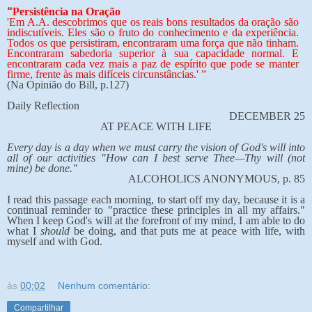
“
Persistência na Oração
'Em A.A. descobrimos que os reais bons resultados da oração são
indiscutíveis. Eles são o fruto do conhecimento e da experiência.
Todos os que persistiram, encontraram uma força que não tinham.
Encontraram sabedoria superior à sua capacidade normal. E
encontraram cada vez mais a paz de espírito que pode se manter
firme, frente às mais difíceis circunstâncias.' ”
(Na Opinião do Bill, p.127)
Daily Reflection
DECEMBER 25
AT PEACE WITH LIFE
Every day is a day when we must carry the vision of God's will into
all of our activities "How can I best serve Thee—Thy will (not
mine) be done."
ALCOHOLICS ANONYMOUS, p. 85
I read this passage each morning, to start off my day, because it is a
continual reminder to "practice these principles in all my affairs."
When I keep God's will at the forefront of my mind, I am able to do
what I
should
be doing, and that puts me at peace with life, with
myself and with God.
às
00:02
Nenhum comentário:
Compartilhar