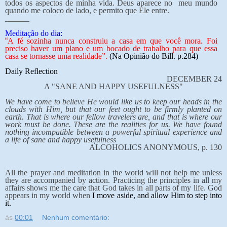
todos os aspectos de minha vida. Deus aparece no meu mundo
quando me coloco de lado, e permito que Ele entre.
______
Meditação do dia:
“
A fé sozinha nunca construiu a casa em que você mora. Foi
preciso haver um plano e um bocado de trabalho para que essa
casa se tornasse uma realidade”.
(Na Opinião do Bill. p.284)
Daily Reflection
DECEMBER 24
A "SANE AND HAPPY USEFULNESS"
We have come to believe He would like us to keep our heads in the
clouds with Him, but that our feet ought to be firmly planted on
earth. That is where our fellow travelers are, and that is where our
work must be done. These are the realities for us. We have found
nothing incompatible between a powerful spiritual experience and
a life of sane and happy usefulness
ALCOHOLICS ANONYMOUS, p. 130
All the prayer and meditation in the world will not help me unless
they are accompanied by action. Practicing the principles in all my
affairs shows me the care that God takes in all parts of my life. God
appears in my world when
I move aside, and allow Him to step into
it.
às
00:01
Nenhum comentário: