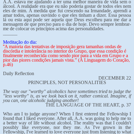
A.A. estava me ajudando a ter uma melhor maneira de vida sem o
álcool. A realidade era que eu não poderia gostar de todos eles nem
eles de mim. À medida que fui crescendo na Irmandade, aprendi a
amar todos, apenas ouvindo o que eles tinham a dizer. Essa pessoa
lá ou esta aqui pode ser aquela que Deus escolheu para me dar a
mensagem de que preciso para o dia de hoje. Devo sempre lembrar-
me de colocar os princípios acima das personalidades.
______
Meditação do dia:
“
A maioria das tentativas de imposição gera tamanhas ondas de
discórdia e intolerância no interior do Grupo, que essa condição é
finalmente reconhecida como sendo pior para a vida em Grupo e a
pior das piores condições jamais vista.”
(A Linguagem do Coração,
p.46)
Daily Reflection
DECEMBER 22
PRINCIPLES, NOT PERSONALITIES
The way our "worthy" alcoholics have sometimes tried to judge the
"less worthy" is, as we look back on it, rather comical. Imagine, if
you can, one alcoholic judging another!
THE LANGUAGE OF THE HEART, p. 37
Who am I to judge anyone? When I first entered the Fellowship I
found that I liked everyone. After all, A.A. was going to help me to
a better way of life without alcohol. The reality was that I couldn't
possibly like everyone, nor they me. As I've grown in the
Fellowship, I've learned to love everyone just from listening to what