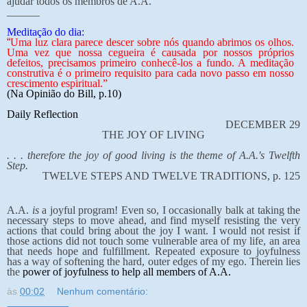
ajudar todos os membros de A.A.
______
Meditação do dia:
“
Uma luz clara parece descer sobre nós quando abrimos os olhos.
Uma vez que nossa cegueira é causada por nossos próprios
defeitos, precisamos primeiro conhecê-los a fundo. A meditação
construtiva é o primeiro requisito para cada novo passo em nosso
crescimento espiritual.”
(Na Opinião do Bill, p.10)
Daily Reflection
DECEMBER 29
THE JOY OF LIVING
. . . therefore the joy of good living is the theme of A.A.'s Twelfth
Step.
TWELVE STEPS AND TWELVE TRADITIONS, p. 125
A.A.
is
a joyful program! Even so, I occasionally balk at taking the
necessary steps to move ahead, and find myself resisting the very
actions that could bring about the joy I want. I would not resist if
those actions did not touch some vulnerable area of my life, an area
that needs hope and fulfillment. Repeated exposure to joyfulness
has a way of softening the hard, outer edges of my ego. Therein lies
the
power of joyfulness to help all members of A.A.
às
00:02
Nenhum comentário: