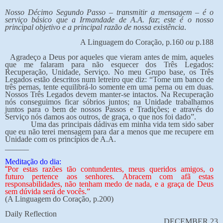
Nosso Décimo Segundo Passo – transmitir a mensagem – é o
serviço básico que a Irmandade de A.A. faz
;
este é o nosso
principal objetivo e a principal razão de nossa existência
.
A Linguagem do Coração, p.160
ou
p.188
Agradeço a Deus por aqueles que vieram antes de mim, aqueles
que me falaram para não esquecer dos Três Legados:
Recuperação, Unidade, Serviço. No meu Grupo base, os Três
Legados estão descritos num letreiro que diz: “Tome um banco de
três pernas, tente equilibrá-lo somente em uma perna ou em duas.
Nossos Três Legados devem manter-se intactos. Na Recuperação
nós conseguimos ficar sóbrios juntos; na Unidade trabalhamos
juntos para o bem de nossos Passos e Tradições; e através do
Serviço nós damos aos outros, de graça, o que nos foi dado”.
Uma das principais dádivas em minha vida tem sido saber
que eu não terei mensagem para dar a menos que me recupere em
Unidade com os princípios de A.A.
______
Meditação do dia:
“
Por estas razões tão contundentes, meus queridos amigos, o
futuro pertence aos senhores. Abracem com afã estas
responsabilidades, não tenham medo de nada, e a graça de Deus
sem dúvida será de vocês.”
(A Linguagem do Coração, p.200)
Daily Reflection
DECEMBER 23