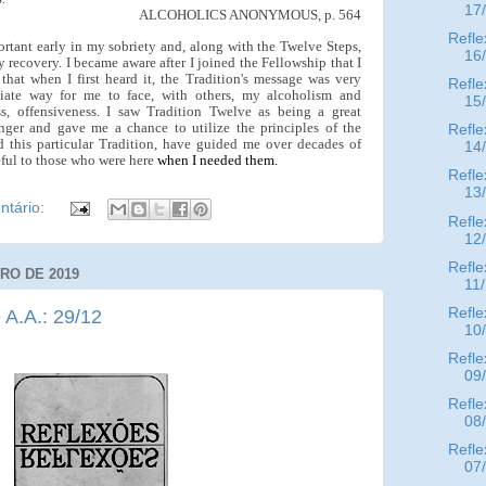
17
ALCOHOLICS ANONYMOUS, p. 564
Refle
tant early in my sobriety and, along with the Twelve Steps,
16
y recovery. I became aware after I joined the Fellowship that I
that when I first heard it, the Tradition's message was very
Refle
diate way for me to face, with others, my alcoholism and
15
ss, offensiveness. I saw Tradition Twelve as being a great
anger and gave me a chance to utilize the principles of the
Refle
d this particular Tradition, have guided me over decades of
14
eful to those who were here
when I needed them.
Refle
13
tário:
Refle
12
Refle
RO DE 2019
11
Refle
 A.A.: 29/12
10
Refle
09
Refle
08
Refle
07