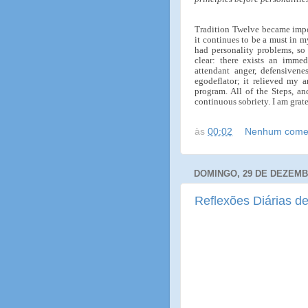
Tradition Twelve became impor
it continues to be a must in m
had personality problems, so 
clear: there exists an imme
attendant anger, defensivene
egodeflator; it relieved my 
program. All of the Steps, an
continuous sobriety. I am grat
às
00:02
Nenhum comen
DOMINGO, 29 DE DEZEMB
Reflexões Diárias de