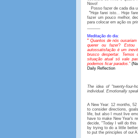
Novo!
Posso fazer de cada dia u
“
Hoje farei isto... Hoje fa
fazer um pouco melhor, de
para colocar em ação os pri
______
Meditação do dia:
“
Quantos de nós ousariam 
querer ou fazer
?
Estou
autossatisfação é um inevit
brusco despertar
.
Temos q
situação atual só vale par
podemos ficar parados
.”
(Na
Daily Reflection
The idea of "twenty-four-ho
individual. Emotionally spea
A New Year: 12 months, 52
to consider directions, goa
life, but also I must live emo
have to make New Year's re
decide, "Today I will do this
by trying to do a little bett
to put the principles of our 