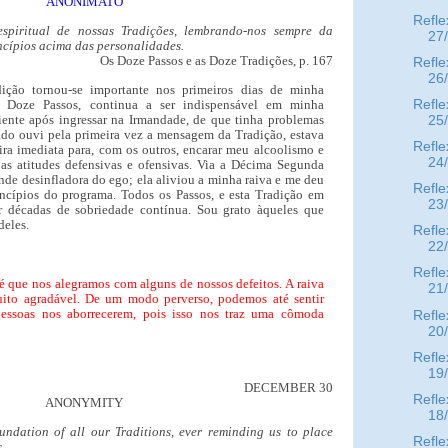
ANONIMATO
Refle
spiritual de nossas Tradições, lembrando-nos sempre da
27
ncípios acima das personalidades.
Os Doze Passos e as Doze Tradições, p. 167
Refle
26
ção tornou-se importante nos primeiros dias de minha
Refle
s Doze Passos, continua a ser indispensável em minha
iente após ingressar na Irmandade, de que tinha problemas
25
ndo ouvi pela primeira vez a mensagem da Tradição, estava
Refle
ra imediata para, com os outros, encarar meu alcoolismo e
24
 as atitudes defensivas e ofensivas. Via a Décima Segunda
e desinfladora do ego; ela aliviou a minha raiva e me deu
Refle
incípios do programa. Todos os Passos, e esta Tradição em
23
r décadas de sobriedade contínua. Sou grato àqueles que
deles.
Refle
22
Refle
 que nos alegramos com alguns de nossos defeitos. A raiva
21
uito agradável. De um modo perverso, podemos até sentir
pessoas nos aborrecerem, pois isso nos traz uma cômoda
Refle
20
Refle
19
DECEMBER 30
Refle
ANONYMITY
18
oundation of all our Traditions, ever reminding us to place
Refle
.