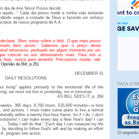
m dia de Ano Novo! Posso decidir:
rei aquilo...” Cada dia posso medir a minha vida tentando
cidindo seguir a vontade de Deus e fazendo um esforço
ncípios de nosso programa de A.A.
declarar
: ‘
Bem, estou sóbrio e feliz
.
O que mais posso
 muito bem assim
.’
Sabemos que o preço desta
ável retrocesso
,
pontuado em algum momento por um
ue crescer ou nos deterioramos mais
.
Para nós a
a hoje
,
nunca para amanhã. Precisamos mudar, não
 Opinião do Bill, p.25)
DECEMBER 31
DAILY RESOLUTIONS
FAÇA O SI
ur living" applies primarily to the emotional life of the
king, we must not live in yesterday, nor in tomorrow.
AS BILL SEES IT, p. 284
 weeks, 365 days, 8,760 hours, 525,600 minutes—a time
ls, and actions. I must make some plans to live a normal
tionally within a twenty-four-hour frame, for if I do, I don't
solutions! I can make every day a New Year's day! I can
 . . . Today I will do that." Each day I can measure my life
er, by deciding to follow God's will and by making an effort
O segredo 
A.A. program into action