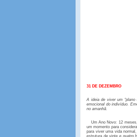
31 DE DEZEMBRO
A ideia de viver um “plano 
emocional do indivíduo. Em
no amanhã.
Um Ano Novo: 12 meses, 
um momento para considerar
para viver uma vida norma
estrutura de vinte e quatro