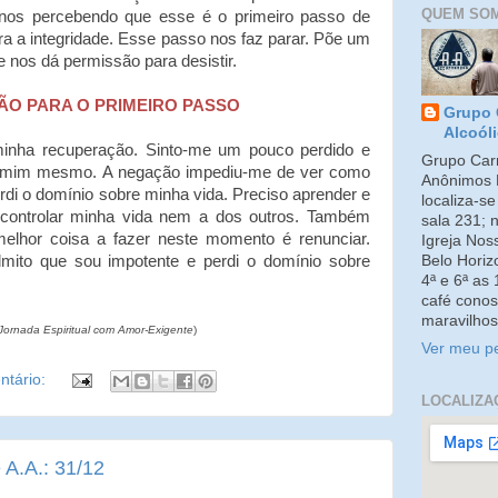
QUEM SO
nos percebendo que esse é o primeiro passo de
ra a integridade. Esse passo nos faz parar. Põe um
 nos dá permissão para desistir.
O PARA O PRIMEIRO PASSO
Grupo 
Alcoól
minha recuperação. Sinto-me um pouco perdido e
Grupo Carm
e mim mesmo. A negação impediu-me de ver como
Anônimos 
di o domínio sobre minha vida. Preciso aprender e
localiza-s
controlar minha vida nem a dos outros. Também
sala 231; 
melhor coisa a fazer neste momento é renunciar.
Igreja No
Belo Horiz
mito que sou impotente e perdi o domínio sobre
4ª e 6ª as
café conos
maravilhos
Jornada Espiritual com Amor-Exigente
)
Ver meu pe
tário:
LOCALIZA
 A.A.: 31/12