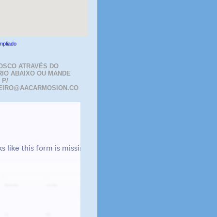
mpliado
OSCO ATRAVÉS DO
IO ABAIXO OU MANDE
 P/
EIRO@AACARMOSION.CO