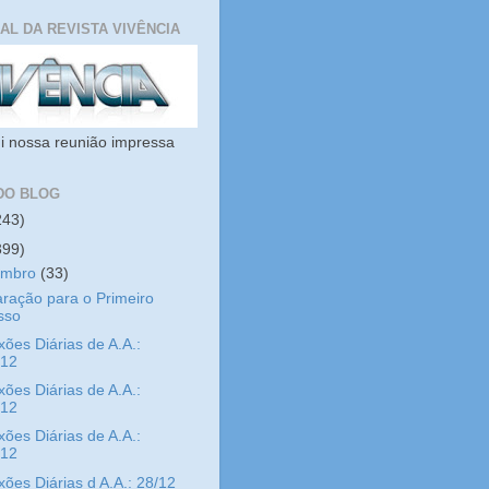
IAL DA REVISTA VIVÊNCIA
i nossa reunião impressa
DO BLOG
243)
399)
embro
(33)
ração para o Primeiro
sso
xões Diárias de A.A.:
/12
xões Diárias de A.A.:
/12
xões Diárias de A.A.:
/12
xões Diárias d A.A.: 28/12