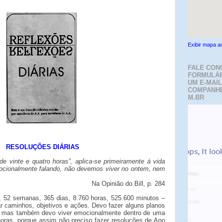
Exibir mapa a
FALE CON
FORMULÁR
UM E-MAIL
COMPANH
M.BR
RESOLUÇÕES DIÁRIAS
de vinte e quatro horas”, aplica-se primeiramente à vida
ocionalmente falando, não devemos viver no ontem, nem
Na Opinião do Bill, p. 284
52 semanas, 365 dias, 8.760 horas, 525.600 minutos –
 caminhos, objetivos e ações. Devo fazer alguns planos
l, mas também devo viver emocionalmente dentro de uma
 horas, porque assim não preciso fazer resoluções de Ano