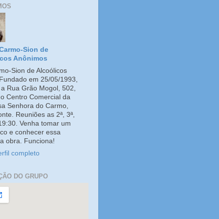
MOS
Carmo-Sion de
icos Anônimos
o-Sion de Alcoólicos
Fundado em 25/05/1993,
e a Rua Grão Mogol, 502,
no Centro Comercial da
ssa Senhora do Carmo,
onte. Reuniões as 2ª, 3ª,
 19:30. Venha tomar um
co e conhecer essa
a obra. Funciona!
rfil completo
ÇÃO DO GRUPO