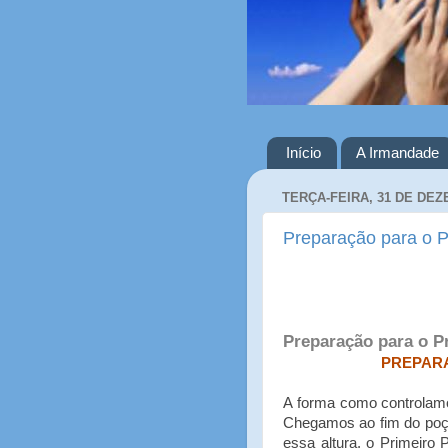
Início
A Irmandade
TERÇA-FEIRA, 31 DE DEZ
Preparação para o P
Preparação para o P
PREPARA
A forma como controlamo
Chegamos ao fim do poç
essa altura, o Primeiro 