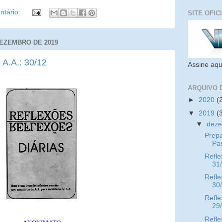
tário:
SITE OFIC
DEZEMBRO DE 2019
 A.A.: 30/12
Assine aqu
ARQUIVO 
►
2020
(
▼
2019
(
▼
dez
Prepa
Pa
Refle
31
Refle
30
Refle
29
Refle