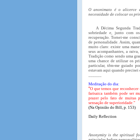
O anonimato é o alicerce e
necessidade de colocar os pri
A Décima Segunda Tradi
sobriedade e, junto com o
recuperação. Tornei-me consc
de personalidade. Assim, qua
muito claro: existe uma manei
seus acompanhantes, a raiva,
Tradição como sendo uma grand
uma chance de utilizar os pr
particular, têm-me guiado po
estavam aqui quando precisei 
______
Meditação do dia:
“
O que temos que reconhecer é
farisaica também pode ser m
prazer pelo fato de muitas 
sensação de superioridade.”
(Na Opinião do Bill, p. 153)
Daily Reflection
Anonymity is the spiritual f
principles before personalities