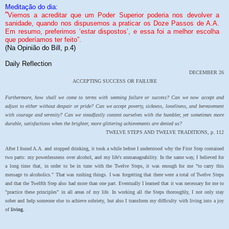
Meditação do dia:
“
Viemos a acreditar que um Poder Superior poderia nos devolver a
sanidade, quando nos dispusemos a praticar os Doze Passos de A.A.
Em resumo, preferimos ‘estar dispostos’, e essa foi a melhor escolha
que poderíamos ter feito”.
(Na Opinião do Bill, p.4)
Daily Reflection
DECEMBER 26
ACCEPTING SUCCESS OR FAILURE
Furthermore, how shall we come to terms with seeming failure or success? Can we now accept and
adjust to either without despair or pride? Can we accept poverty, sickness, loneliness, and bereavement
with courage and serenity? Can we steadfastly content ourselves with the humbler, yet sometimes more
durable, satisfactions when the brighter, more glittering achievements are denied us?
TWELVE STEPS AND TWELVE TRADITIONS, p. 112
After I found A.A. and stopped drinking, it took a while before I understood why the First Step contained
two parts: my powerlessness over alcohol, and my life's unmanageability. In the same way, I believed for
a long time that, in order to be in tune with the Twelve Steps, it was enough for me "to carry this
message to alcoholics." That was rushing things. I was forgetting that there were a total of Twelve Steps
and that the Twelfth Step also had more than one part. Eventually I learned that it was necessary for me to
"practice these principles" in all areas of my life. In working all the Steps thoroughly, I not only stay
sober and help someone else to achieve sobriety, but also I transform my difficulty with living into a joy
of
living.