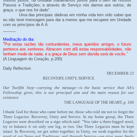
sóbrios juntos; na Unidade trabalhamos juntos para o bem de nossos
Passos e Tradições; e através do Serviço nós damos aos outros, de
graça, o que nos foi dado”.
Uma das principais dádivas em minha vida tem sido saber que
eu não terei mensagem para dar a menos que me recupere em Unidade
com os princípios de A.A.
______
Meditação do dia:
“
Por estas razões tão contundentes, meus queridos amigos, o futuro
pertence aos senhores. Abracem com afã estas responsabilidades, não
tenham medo de nada, e a graça de Deus sem dúvida será de vocês.”
(A Linguagem do Coração, p.200)
Daily Reflection
DECEMBER 23
RECOVERY, UNITY, SERVICE
Our Twelfth Step—carrying the message—is the basic service that AA's
Fellowship gives; this is our principal aim and the main reason for our
existence.
THE LANGUAGE OF THE HEART, p. 160
I thank God for those who came before me, those who told me not to forget the
Three Legacies: Recovery, Unity and Service. In my home group, the Three
Legacies were described on a sign which said: "You take a three-legged stool,
try to balance it on only one leg, or two. Our Three Legacies must be kept
intact. In Recovery, we get sober together; in Unity, we work together for the
good of our Steps and Traditions; and through Service—we give away freely