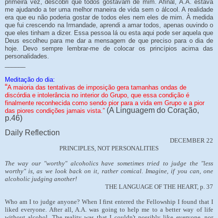
primeira vez, descobri que todos gostavam de mim. Afinal, A.A. estava
me ajudando a ter uma melhor maneira de vida sem o álcool. A realidade
era que eu não poderia gostar de todos eles nem eles de mim. À medida
que fui crescendo na Irmandade, aprendi a amar todos, apenas ouvindo o
que eles tinham a dizer. Essa pessoa lá ou esta aqui pode ser aquela que
Deus escolheu para me dar a mensagem de que preciso para o dia de
hoje. Devo sempre lembrar-me de colocar os princípios acima das
personalidades.
______
Meditação do dia:
“
A maioria das tentativas de imposição gera tamanhas ondas de
discórdia e intolerância no interior do Grupo, que essa condição é
finalmente reconhecida como sendo pior para a vida em Grupo e a pior
(A Linguagem do Coração,
das piores condições jamais vista.”
p.46)
Daily Reflection
DECEMBER 22
PRINCIPLES, NOT PERSONALITIES
The way our "worthy" alcoholics have sometimes tried to judge the "less
worthy" is, as we look back on it, rather comical. Imagine, if you can, one
alcoholic judging another!
THE LANGUAGE OF THE HEART, p. 37
Who am I to judge anyone? When I first entered the Fellowship I found that I
liked everyone. After all, A.A. was going to help me to a better way of life
without alcohol. The reality was that I couldn't possibly like everyone, nor