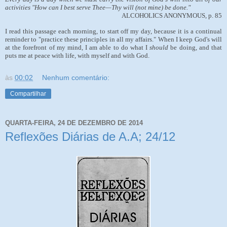
activities "How can I best serve Thee—Thy will (not mine) be done."
ALCOHOLICS ANONYMOUS, p. 85
I read this passage each morning, to start off my day, because it is a continual
reminder to "practice these principles in all my affairs." When I keep God's will
at the forefront of my mind, I am able to do what I
should
be doing, and that
puts me at peace with life, with myself and with God.
às
00:02
Nenhum comentário:
Compartilhar
QUARTA-FEIRA, 24 DE DEZEMBRO DE 2014
Reflexões Diárias de A.A; 24/12