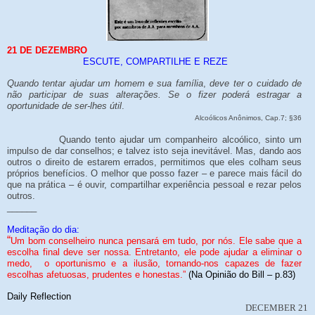
21 DE DEZEMBRO
ESCUTE, COMPARTILHE E REZE
Quando tentar ajudar um homem e sua família
,
deve ter o cuidado de
não participar de suas alterações. Se o fizer poderá estragar a
oportunidade de ser-lhes útil
.
Alcoólicos Anônimos, Cap.7; §36
Quando tento ajudar um companheiro alcoólico, sinto um
impulso de dar conselhos; e talvez isto seja inevitável. Mas, dando aos
outros o direito de estarem errados, permitimos que eles colham seus
próprios benefícios. O melhor que posso fazer – e parece mais fácil do
que na prática – é ouvir, compartilhar experiência pessoal e rezar pelos
outros.
______
Meditação do dia:
“
Um bom conselheiro nunca pensará em tudo, por nós. Ele sabe que a
escolha final deve ser nossa. Entretanto, ele pode ajudar a eliminar o
medo, o oportunismo e a ilusão, tornando-nos capazes de fazer
escolhas afetuosas, prudentes e honestas.”
(Na Opinião do Bill – p.83)
Daily Reflection
DECEMBER 21