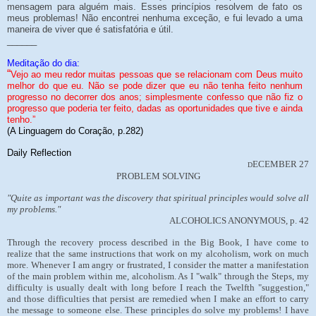
mensagem para alguém mais. Esses princípios resolvem de fato os
meus problemas! Não encontrei nenhuma exceção, e fui levado a uma
maneira de viver que é satisfatória e útil.
______
Meditação do dia:
“
Vejo ao meu redor muitas pessoas que se relacionam com Deus muito
melhor do que eu. Não se pode dizer que eu não tenha feito nenhum
progresso no decorrer dos anos; simplesmente confesso que não fiz o
progresso que poderia ter feito, dadas as oportunidades que tive e ainda
tenho.”
(A Linguagem do Coração, p.282)
Daily Reflection
ECEMBER 27
D
PROBLEM SOLVING
"Quite as important was the discovery that spiritual principles would solve all
my problems."
ALCOHOLICS ANONYMOUS, p. 42
Through the recovery process described in the Big Book, I have come to
realize that the same instructions that work on my alcoholism, work on much
more. Whenever I am angry or frustrated, I consider the matter a manifestation
of the main problem within me, alcoholism. As I "walk" through the Steps, my
difficulty is usually dealt with long before I reach the Twelfth "suggestion,"
and those difficulties that persist are remedied when I make an effort to carry
the message to someone else. These principles do solve my problems! I have