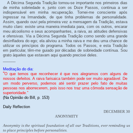
A Décima Segunda Tradição tornou-se importante nos primeiros dias
de minha sobriedade e, junto com os Doze Passos, continua a ser
indispensável em minha recuperação. Tornei-me consciente após
ingressar na Irmandade, de que tinha problemas de personalidade.
Assim, quando ouvi pela primeira vez a mensagem da Tradição, estava
muito claro: existe uma maneira imediata para, com os outros, encarar
meu alcoolismo e seus acompanhantes, a raiva, as atitudes defensivas
e ofensivas. Via a Décima Segunda Tradição como sendo uma grande
desinfladora do ego; ela aliviou a minha raiva e me deu uma chance de
utilizar os princípios do programa. Todos os Passos, e esta Tradição
em particular, têm-me guiado por décadas de sobriedade contínua. Sou
grato àqueles que estavam aqui quando precisei deles.
______
Meditação do dia:
“
O que temos que reconhecer é que nos alegramos com alguns de
nossos defeitos. A raiva farisaica também pode ser muito agradável. De
um modo perverso, podemos até sentir prazer pelo fato de muitas
pessoas nos aborrecerem, pois isso nos traz uma cômoda sensação de
superioridade.”
(Na Opinião do Bill, p. 153)
Daily Reflection
DECEMBER 30
ANONYMITY
Anonymity is the spiritual foundation of all our Traditions, ever reminding us
to place principles before personalities.