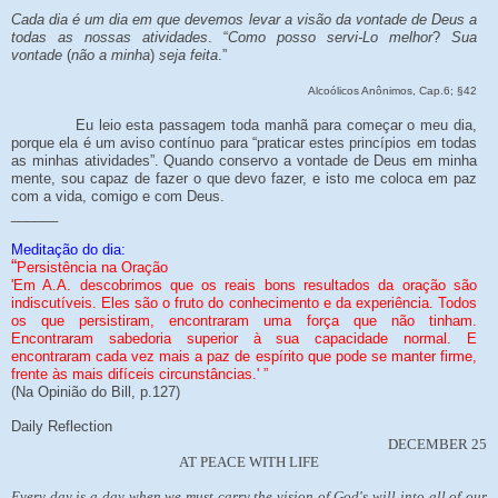
Cada dia é um dia em que devemos levar a visão da vontade de Deus a
todas as nossas atividades
. “
Como posso servi-Lo melhor
?
Sua
vontade
(
não a minha
)
seja feita
.”
Alcoólicos Anônimos, Cap.6; §42
Eu leio esta passagem toda manhã para começar o meu dia,
porque ela é um aviso contínuo para “praticar estes princípios em todas
as minhas atividades”. Quando conservo a vontade de Deus em minha
mente, sou capaz de fazer o que devo fazer, e isto me coloca em paz
com a vida, comigo e com Deus.
______
Meditação do dia:
“
Persistência na Oração
'Em A.A. descobrimos que os reais bons resultados da oração são
indiscutíveis. Eles são o fruto do conhecimento e da experiência. Todos
os que persistiram, encontraram uma força que não tinham.
Encontraram sabedoria superior à sua capacidade normal. E
encontraram cada vez mais a paz de espírito que pode se manter firme,
frente às mais difíceis circunstâncias.' ”
(Na Opinião do Bill, p.127)
Daily Reflection
DECEMBER 25
AT PEACE WITH LIFE
Every day is a day when we must carry the vision of God's will into all of our