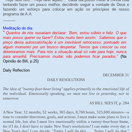
tentando fazer um pouco melhor, decidindo seguir a vontade de Deus e
fazendo um esforço para colocar em ação os princípios de nosso
programa de A.A.
______
Meditação do dia:
“
Quantos de nós ousariam declarar
: ‘
Bem, estou sóbrio e feliz
.
O que
mais posso querer ou fazer
?
Estou muito bem assim
.’
Sabemos que o
preço desta autossatisfação é um inevitável retrocesso
,
pontuado em
algum momento por um brusco despertar
.
Temos que crescer ou nos
deterioramos mais
.
Para nós a situação atual só vale para hoje
,
nunca
para amanhã. Precisamos mudar, não podemos ficar parados
.”
(Na
Opinião do Bill, p.25)
Daily Reflection
DECEMBER 31
DAILY RESOLUTIONS
The idea of "twenty-four-hour living" applies primarily to the emotional life of
the individual. Emotionally speaking, we must not live in yesterday, nor in
tomorrow.
AS BILL SEES IT, p. 284
A New Year: 12 months, 52 weeks, 365 days, 8,760 hours, 525,600 minutes—a
time to consider directions, goals, and actions. I must make some plans to live a
normal life, but also I must live emotionally within a twenty-four-hour frame,
for if I do, I don't have to make New Year's resolutions! I can make every day a
New Year's day! I can decide, "Today I will do this . . . Today I will do that."