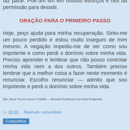
faz parar. Põe um fim em nossos esforços e nos dá
permissão para desistir.
ORAÇÃO PARA O PRIMEIRO PASSO
Hoje, peço ajuda para minha recuperação. Sinto-me
um pouco perdido e estou muito inseguro de mim
mesmo. A negação impediu-me de ver como sou
impotente e como perdi o domínio sobre minha vida.
Preciso aprender e lembrar que não posso controlar
minha vida nem a dos outros. Também preciso
lembrar que a melhor coisa a fazer neste momento é
renunciar. Escolho renunciar — admito que sou
impotente e perdi o domínio sobre minha vida.
(De:
Doze Passos para o Cristão – Jornada Espiritual com Amor-Exigente
)
às
00:01
Nenhum comentário:
Compartilhar