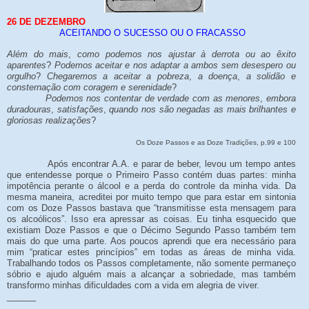
26 DE DEZEMBRO
ACEITANDO O SUCESSO OU O FRACASSO
Além do mais
,
como podemos nos ajustar à derrota ou ao êxito
aparentes
?
Podemos aceitar e nos adaptar a ambos sem desespero ou
orgulho
?
Chegaremos a aceitar a pobreza
,
a doença
,
a solidão e
consternação com coragem e serenidade
?
Podemos nos contentar de verdade com as menores
,
embora
duradouras
,
satisfações
,
quando nos são negadas as mais brilhantes e
gloriosas realizações
?
Os Doze Passos e as Doze Tradições, p.99 e 100
Após encontrar A.A. e parar de beber, levou um tempo antes
que entendesse porque o Primeiro Passo contém duas partes: minha
impotência perante o álcool e a perda do controle da minha vida. Da
mesma maneira, acreditei por muito tempo que para estar em sintonia
com os Doze Passos bastava que “transmitisse esta mensagem para
os alcoólicos”. Isso era apressar as coisas. Eu tinha esquecido que
existiam Doze Passos e que o Décimo Segundo Passo também tem
mais do que uma parte. Aos poucos aprendi que era necessário para
mim “praticar estes princípios” em todas as áreas de minha vida.
Trabalhando todos os Passos completamente, não somente permaneço
sóbrio e ajudo alguém mais a alcançar a sobriedade, mas também
transformo minhas dificuldades com a vida em alegria de viver.
______