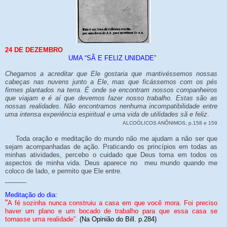
24 DE DEZEMBRO
UMA “SÃ E FELIZ UNIDADE”
Chegamos a acreditar que Ele gostaria que mantivéssemos nossas
cabeças nas nuvens junto a Ele
,
mas que ficássemos com os pés
firmes plantados na terra
.
É onde se encontram nossos companheiros
que viajam e é aí que devemos fazer nosso trabalho. Estas são as
nossas realidades
.
Não encontramos nenhuma incompatibilidade entre
uma intensa experiência espiritual e uma vida de utilidades sã e feliz
.
ALCOÓLICOS ANÔNIMOS, p.158
e
159
Toda oração e meditação do mundo não me ajudam a não ser que
sejam acompanhadas de ação. Praticando os princípios em todas as
minhas atividades, percebo o cuidado que Deus toma em todos os
aspectos de minha vida. Deus aparece no meu mundo quando me
coloco de lado, e permito que Ele entre.
______
Meditação do dia:
“
A fé sozinha nunca construiu a casa em que você mora. Foi preciso
haver um plano e um bocado de trabalho para que essa casa se
tornasse uma realidade”.
(Na Opinião do Bill. p.284)