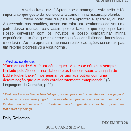
Na Opinião do Bill, p.21
A velha frase diz: “ Apronte-se e apareça”! Esta ação é tão
importante que gosto de considerá-la como minha máxima preferida.
Posso optar todo dia para me aprontar e aparecer, ou não.
Aparecendo nas reuniões, nasce em mim um sentimento de ser uma
parte dessa reunião, pois assim posso fazer o que digo que farei.
Posso conversar com os novatos e posso compartilhar minha
experiência; isto é o que realmente significa credibilidade, honestidade
e cortesia. Ao me aprontar e aparecer realizo as ações concretas para
um retorno progressivo à vida normal.
______
Meditação do dia:
“
Cada grupo de A.A. é um céu seguro. Mas esse céu está sempre
limitado pelo álcool tirano. Tal como os homens sobre a jangada de
Eddie Rickenbaker
*
, nos agarramos uns aos outros com uma
determinação que o mundo exterior raramente compreende.”
(A
Linguagem do Coração, p.44)
*
Piloto da Primeira Guerra Mundial, que passou quase vinte e um dias com seu grupo de
sete homens sobre uma jangada, em mar aberto, quando seu aeroplano caiu sobre o
Pacífico, sob sol causticante; e tendo por comida, água doce e sombra, apenas uma
inabalável esperança.
Daily Reflection
DECEMBER 28
SUIT UP AND SHOW UP