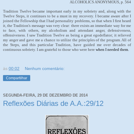
ALCOHOLICS ANONYMOUS, p. 564
Tradition Twelve became important early in my sobriety and, along with the
Twelve Steps, it continues to be a must in my recovery. I became aware after I
joined the Fellowship that I had personality problems, so that when I first heard
it, the Tradition's message was very clear: there exists an immediate way for me
to face, with others, my alcoholism and attendant anger, defensiveness,
offensiveness. I saw Tradition Twelve as being a great egodeflator; it relieved
my anger and gave me a chance to utilize the principles of the program. All of
the Steps, and this particular Tradition, have guided me over decades of
continuous sobriety. I am grateful to those who were here
when I needed them.
às
00:02
Nenhum comentário:
Compartilhar
SEGUNDA-FEIRA, 29 DE DEZEMBRO DE 2014
Reflexões Diárias de A.A.:29/12