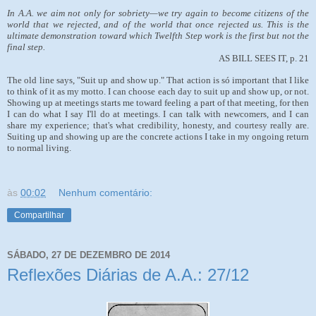
In A.A. we aim not only for sobriety—we try again to become citizens of the
world that we rejected, and of the world that once rejected us. This is the
ultimate demonstration toward which Twelfth Step work is the first but not the
final step.
AS BILL SEES IT, p. 21
The old line says, "Suit up and show up." That action is só important that I like
to think of it as my motto. I can choose each day to suit up and show up, or not.
Showing up at meetings starts me toward feeling a part of that meeting, for then
I can do what I say I'll do at meetings. I can talk with newcomers, and I can
share my experience; that's what credibility, honesty, and courtesy really are.
Suiting up and showing up are the concrete actions I take in my ongoing return
to normal living.
às
00:02
Nenhum comentário:
Compartilhar
SÁBADO, 27 DE DEZEMBRO DE 2014
Reflexões Diárias de A.A.: 27/12