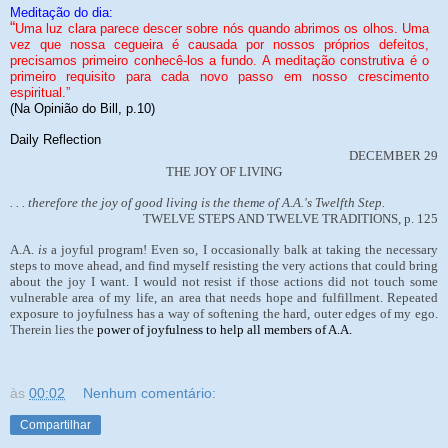
Meditação do dia:
“
Uma luz clara parece descer sobre nós quando abrimos os olhos. Uma
vez que nossa cegueira é causada por nossos próprios defeitos,
precisamos primeiro conhecê-los a fundo. A meditação construtiva é o
primeiro requisito para cada novo passo em nosso crescimento
espiritual.”
(Na Opinião do Bill, p.10)
Daily Reflection
DECEMBER 29
THE JOY OF LIVING
. . . therefore the joy of good living is the theme of A.A.'s Twelfth Step.
TWELVE STEPS AND TWELVE TRADITIONS, p. 125
A.A.
is
a joyful program! Even so, I occasionally balk at taking the necessary
steps to move ahead, and find myself resisting the very actions that could bring
about the joy I want. I would not resist if those actions did not touch some
vulnerable area of my life, an area that needs hope and fulfillment. Repeated
exposure to joyfulness has a way of softening the hard, outer edges of my ego.
Therein lies the
power of joyfulness to help all members of A.A.
às
00:02
Nenhum comentário:
Compartilhar