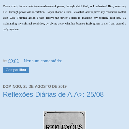
Those words, for me, refer to a transference of power, through which God, as I understand Him, enters my
life. Through prayer and meditation, I open channels, then I establish and improve my conscious contact
with God. Through action I then receive the power I need to maintain my sobriety each day. By
maintaining my spiritual condition, by giving away what has been so freely given to me, I am granted a
daily reprieve.
às
00:02
Nenhum comentário:
Compartilhar
DOMINGO, 25 DE AGOSTO DE 2019
Reflexões Diárias de A.A>: 25/08