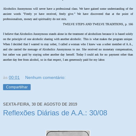
Alcoholics Anonymous will never have a professional class. We have gained some understanding of the
ancient words "Freely ye have received, freely give." We have discovered that at the point of
professionalism, money and spirituality do not mix.
TWELVE STEPS AND TWELVE TRADITIONS, p. 166
I believe that Alcoholics Anonymous stands alone in the treatment of alcoholism because it is based solely
on the principle of one alcoholic sharing with another alcoholic. This is what makes the program unique.
When I decided that I wanted to stay sober, I called a woman who I knew was a sober member of A.A.,
and she carried the message of Alcoholics Anonymous to me. She received no monetary compensation,
but rather was paid by staying sober another day herself. Today I could ask for no payment other than
another day free from alcohol, so in that respect, I am generously paid for my labor.
às
00:01
Nenhum comentário:
Compartilhar
SEXTA-FEIRA, 30 DE AGOSTO DE 2019
Reflexões Diárias de A.A.: 30/08