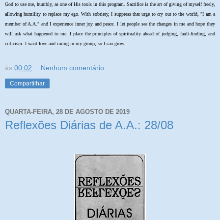
God to use me, humbly, as one of His tools in this program. Sacrifice is the art of giving of myself freely,
allowing humility to replace my ego. With sobriety, I suppress that urge to cry out to the world, "I am a
member of A.A." and I experience inner joy and peace. I let people see the changes in me and hope they
will ask what happened to me. I place the principles of spirituality ahead of judging, fault-finding, and
criticism. I want love and caring in my group, so I can grow.
às
00:02
Nenhum comentário:
Compartilhar
QUARTA-FEIRA, 28 DE AGOSTO DE 2019
Reflexões Diárias de A.A.: 28/08