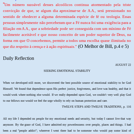
“
Um número razoável desses alcoólicos continua atormentado pela triste
convicção de que, se algum dia aproximar-se de A.A., será pressionado no
sentido de obedecer a alguma determinada espécie de fé ou teologia. Essas
pessoas simplesmente não perceberam que a Fé nunca foi uma exigência para a
filiação em A.A., que a sobriedade pode ser conseguida com um mínimo de Fé
facilmente aceitável e que nosso conceito de um poder superior de Deus, na
forma em que O concebemos, permite a todos uma escolha quase ilimitada no
(O Melhor de Bill, p.4 e 5)
que diz respeito à crença e à ação espirituais.”
Daily Reflection
AUGUST 22
SEEKING EMOTIONAL STABILITY
When we developed still more, we discovered the best possible source of emotional stability to be God
Himself. We found that dependence upon His perfect justice, forgiveness, and love was healthy, and that it
would work where nothing else would. If we really depended upon God, we couldn't very well play God
to our fellows nor would we feel the urge wholly to rely on human protection and care.
TWELVE STEPS AND TWELVE TRADITIONS, p. 116
All my life I depended on people for my emotional needs and security, but today I cannot live that way
anymore. By the grace of God, I have admitted my powerlessness over people, places and things. I had
been a real "people addict"; wherever I went there had to be someone who would pay some kind of