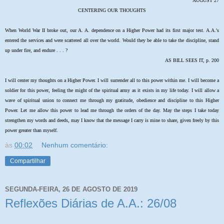
AUGUST 27
CENTERING OUR THOUGHTS
When World War II broke out, our A. A. dependence on a Higher Power had its first major test. A.A.'s
entered the services and were scattered all over the world. Would they be able to take the discipline, stand
up under fire, and endure . . . ?
AS BILL SEES IT, p. 200
I will center my thoughts on a Higher Power. I will surrender all to this power within me. I will become a
soldier for this power, feeling the might of the spiritual army as it exists in my life today. I will allow a
wave of spiritual union to connect me through my gratitude, obedience and discipline to this Higher
Power. Let me allow this power to lead me through the orders of the day. May the steps I take today
strengthen my words and deeds, may I know that the message I carry is mine to share, given freely by this
power greater than myself.
às
00:02
Nenhum comentário:
Compartilhar
SEGUNDA-FEIRA, 26 DE AGOSTO DE 2019
Reflexões Diárias de A.A.: 26/08