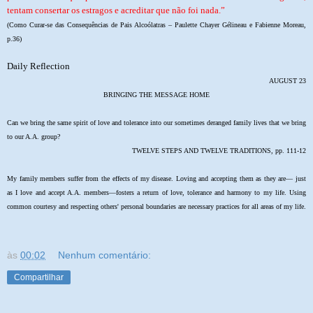
tentam consertar os estragos e acreditar que não foi nada.”
(Como Curar-se das Consequências de Pais Alcoólatras – Paulette Chayer Gélineau e Fabienne Moreau,
p.36)
Daily Reflection
AUGUST 23
BRINGING THE MESSAGE HOME
Can we bring the same spirit of love and tolerance into our sometimes deranged family lives that we bring
to our A.A. group?
TWELVE STEPS AND TWELVE TRADITIONS, pp. 111-12
My family members suffer from the effects of my disease. Loving and accepting them as they are— just
as I love and accept A.A. members—fosters a return of love, tolerance and harmony to my life. Using
common courtesy and respecting others' personal boundaries are necessary practices for all areas of my life.
às
00:02
Nenhum comentário:
Compartilhar