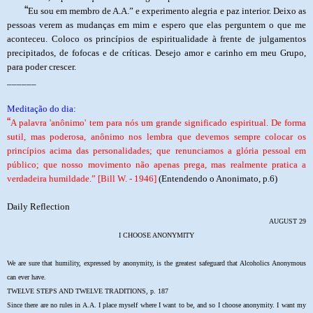
“
Eu sou em membro de A.A.” e experimento alegria e paz interior. Deixo as
pessoas verem as mudanças em mim e espero que elas perguntem o que me
aconteceu. Coloco os princípios de espiritualidade à frente de julgamentos
precipitados, de fofocas e de críticas. Desejo amor e carinho em meu Grupo,
para poder crescer.
______
Meditação do dia:
“
A palavra 'anônimo' tem para nós um grande significado espiritual. De forma
sutil, mas poderosa, anônimo nos lembra que devemos sempre colocar os
princípios acima das personalidades; que renunciamos a glória pessoal em
público; que nosso movimento não apenas prega, mas realmente pratica a
verdadeira humildade.” [Bill W. - 1946]
(Entendendo o Anonimato, p.6)
Daily Reflection
AUGUST 29
I CHOOSE ANONYMITY
We are sure that humility, expressed by anonymity, is the greatest safeguard that Alcoholics Anonymous
can ever have.
TWELVE STEPS AND TWELVE TRADITIONS, p. 187
Since there are no rules in A.A. I place myself where I want to be, and so I choose anonymity. I want my