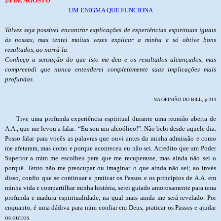
24 DE AGOSTO
UM ENIGMA QUE FUNCIONA
Talvez seja possível encontrar explicações de experiências espirituais iguais
às nossas, mas tentei muitas vezes explicar a minha e só obtive bons
resultados, ao narrá-la.
Conheço a sensação do que isto me deu e os resultados alcançados, mas
compreendi que nunca entenderei completamente suas implicações mais
profundas.
NA OPINIÃO DO BILL, p.313
Tive uma profunda experiência espiritual durante uma reunião aberta de
A.A., que me levou a falar: “Eu sou um alcoólico!”. Não bebi desde aquele dia.
Posso falar para vocês as palavras que ouvi antes da minha admissão e como
me afetaram, mas como e porque aconteceu eu não sei. Acredito que um Poder
Superior a mim me escolheu para que me recuperasse, mas ainda não sei o
porquê. Tento não me preocupar ou imaginar o que ainda não sei; ao invés
disso, confio que se continuar a praticar os Passos e os princípios de A.A. em
minha vida e compartilhar minha história, serei guiado amorosamente para uma
profunda e madura espiritualidade, na qual mais ainda me será revelado. Por
enquanto, é uma dádiva para mim confiar em Deus, praticar os Passos e ajudar
os outros.