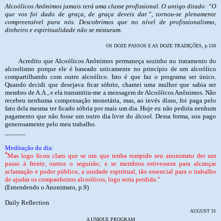
Alcoólicos Anônimos jamais terá uma classe profissional. O antigo ditado: “O
que vos foi dado de graça, de graça deveis dar.”, tornou-se plenamente
compreensível para nós. Descobrimos que no nível de profissionalismo,
dinheiro e espiritualidade não se misturam.
OS DOZE PASSOS E AS DOZE TRADIÇÕES, p.150
Acredito que Alcoólicos Anônimos permaneça sozinho no tratamento do
alcoolismo porque ele é baseado unicamente no princípio de um alcoólico
compartilhando com outro alcoólico. Isto é que faz o programa ser único.
Quando decidi que desejava ficar sóbrio, chamei uma mulher que sabia ser
membro de A.A., e ela transmitiu-me a mensagem de Alcoólicos Anônimos. Não
recebeu nenhuma compensação monetária, mas, ao invés disso, foi paga pelo
fato dela mesma ter ficado sóbria por mais um dia. Hoje eu não pediria nenhum
pagamento que não fosse um outro dia livre do álcool. Dessa forma, sou pago
generosamente pelo meu trabalho.
______
Meditação do dia:
“
Mas logo ficou claro que se um que tenha rompido seu anonimato der um
passo à frente, outros o seguirão; e se membros estivessem para alcançar
aclamação e poder público, a unidade espiritual, tão essencial para o trabalho
de ajudar os companheiros alcoólicos, logo seria perdida.”
(Entendendo o Anonimato, p.9)
Daily Reflection
AUGUST 31
A UNIQUE PROGRAM