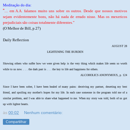
Meditação do dia:
“
.... em A.A. falamos muito uns sobre os outros. Desde que nossos motivos
sejam evidentemente bons, não há nada de errado nisso. Mas os mexericos
prejudiciais são coisas totalmente diferentes.”
(O Melhor de Bill, p.27)
Daily Reflection
AUGUST 28
LIGHTENING THE BURDEN
Showing others who suffer how we were given help is the very thing which makes life seem so worth
while to us now. . . . the dark past is . . . the key to life and happiness for others.
ALCOHOLICS ANONYMOUS, p. 124
Since I have been sober, I have been healed of many pains: deceiving my partner, deserting my best
friend, and spoiling my mother's hopes for my life. In each case someone in the program told me of a
similar problem, and I was able to share what happened to me. When my story was told, both of us got
up with lighter hearts.
às
00:02
Nenhum comentário:
Compartilhar