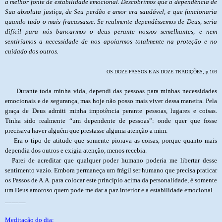
a melhor fonte de estabilidade emocional. Descobrimos que a dependência de
Sua absoluta justiça, de Seu perdão e amor era saudável, e que funcionaria
quando tudo o mais fracassasse. Se realmente dependêssemos de Deus, seria
difícil para nós bancarmos o deus perante nossos semelhantes, e nem
sentiríamos a necessidade de nos apoiarmos totalmente na proteção e no
cuidado dos outros.
OS DOZE PASSOS E AS DOZE TRADIÇÕES, p.103
Durante toda minha vida, dependi das pessoas para minhas necessidades
emocionais e de segurança, mas hoje não posso mais viver dessa maneira. Pela
graça de Deus admiti minha impotência perante pessoas, lugares e coisas.
Tinha sido realmente “um dependente de pessoas”: onde quer que fosse
precisava haver alguém que prestasse alguma atenção a mim.
Era o tipo de atitude que somente piorava as coisas, porque quanto mais
dependia dos outros e exigia atenção, menos recebia.
Parei de acreditar que qualquer poder humano poderia me libertar desse
sentimento vazio. Embora permaneça um frágil ser humano que precisa praticar
os Passos de A.A. para colocar este princípio acima da personalidade, é somente
um Deus amoroso quem pode me dar a paz interior e a estabilidade emocional.
______
Meditação do dia: