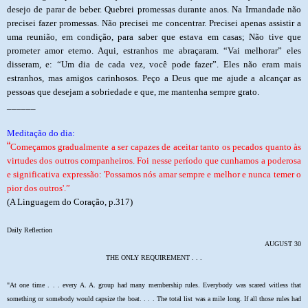
desejo de parar de beber. Quebrei promessas durante anos. Na Irmandade não
precisei fazer promessas. Não precisei me concentrar. Precisei apenas assistir a
uma reunião, em condição, para saber que estava em casas; Não tive que
prometer amor eterno. Aqui, estranhos me abraçaram. “Vai melhorar” eles
disseram, e: “Um dia de cada vez, você pode fazer”. Eles não eram mais
estranhos, mas amigos carinhosos. Peço a Deus que me ajude a alcançar as
pessoas que desejam a sobriedade e que, me mantenha sempre grato.
______
Meditação do dia:
“
Começamos gradualmente a ser capazes de aceitar tanto os pecados quanto às
virtudes dos outros companheiros. Foi nesse período que cunhamos a poderosa
e significativa expressão: 'Possamos nós amar sempre e melhor e nunca temer o
pior dos outros'.”
(A Linguagem do Coração, p.317)
Daily Reflection
AUGUST 30
THE ONLY REQUIREMENT . . .
"At one time . . . every A. A. group had many membership rules. Everybody was scared witless that
something or somebody would capsize the boat. . . . The total list was a mile long. If all those rules had