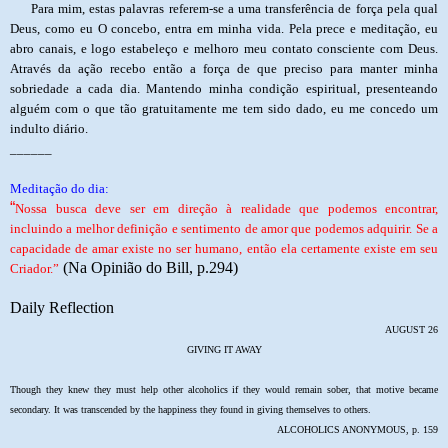
Para mim, estas palavras referem-se a uma transferência de força pela qual
Deus, como eu O concebo, entra em minha vida. Pela prece e meditação, eu
abro canais, e logo estabeleço e melhoro meu contato consciente com Deus.
Através da ação recebo então a força de que preciso para manter minha
sobriedade a cada dia. Mantendo minha condição espiritual, presenteando
alguém com o que tão gratuitamente me tem sido dado, eu me concedo um
indulto diário.
______
Meditação do dia:
“
Nossa busca deve ser em direção à realidade que podemos encontrar,
incluindo a melhor definição e sentimento de amor que podemos adquirir. Se a
capacidade de amar existe no ser humano, então ela certamente existe em seu
(Na Opinião do Bill, p.294)
Criador.”
Daily Reflection
AUGUST 26
GIVING IT AWAY
Though they knew they must help other alcoholics if they would remain sober, that motive became
secondary. It was transcended by the happiness they found in giving themselves to others.
ALCOHOLICS ANONYMOUS, p. 159