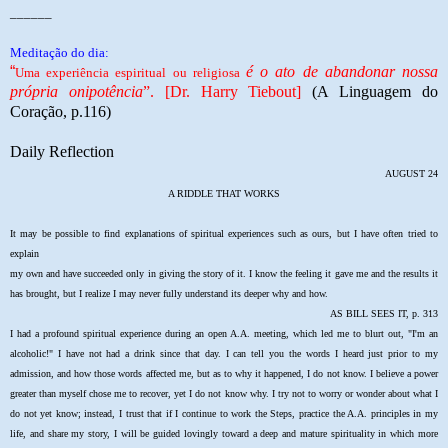
______
Meditação do dia:
“
é o ato de abandonar nossa
Uma experiência espiritual ou religiosa
própria onipotência
”. [Dr. Harry Tiebout]
(A Linguagem do
Coração, p.116)
Daily Reflection
AUGUST 24
A RIDDLE THAT WORKS
It may be possible to find explanations of spiritual experiences such as ours, but I have often tried to
explain
my own and have succeeded only in giving the story of it. I know the feeling it gave me and the results it
has brought, but I realize I may never fully understand its deeper why and how.
AS BILL SEES IT, p. 313
I had a profound spiritual experience during an open A.A. meeting, which led me to blurt out, "I'm an
alcoholic!" I have not had a drink since that day. I can tell you the words I heard just prior to my
admission, and how those words affected me, but as to why it happened, I do not know. I believe a power
greater than myself chose me to recover, yet I do not know why. I try not to worry or wonder about what I
do not yet know; instead, I trust that if I continue to work the Steps, practice the A.A. principles in my
life, and share my story, I will be guided lovingly toward a deep and mature spirituality in which more