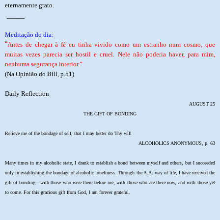
eternamente grato.
____
Meditação do dia:
“
Antes de chegar à fé eu tinha vivido como um estranho num cosmo, que
muitas vezes parecia ser hostil e cruel. Nele não poderia haver, para mim,
nenhuma segurança interior.”
(Na Opinião do Bill, p.51)
Daily Reflection
AUGUST 25
THE GIFT OF BONDING
Relieve me of the bondage of self, that I may better do Thy will
ALCOHOLICS ANONYMOUS, p. 63
Many times in my alcoholic state, I drank to establish a bond between myself and others, but I succeeded
only in establishing the bondage of alcoholic loneliness. Through the A.A. way of life, I have received the
gift of bonding—with those who were there before me, with those who are there now, and with those yet
to come. For this gracious gift from God, I am forever grateful.