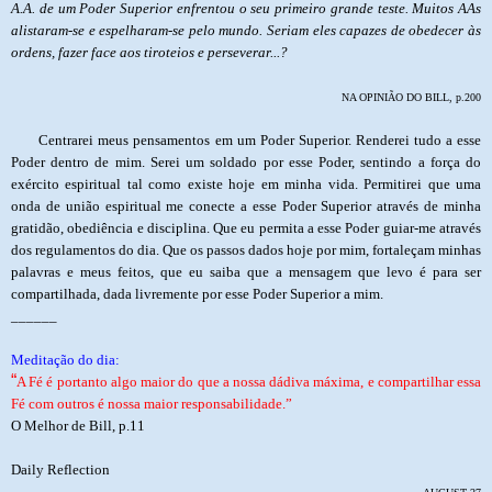
A.A. de um Poder Superior enfrentou o seu primeiro grande teste. Muitos AAs
alistaram-se e espelharam-se pelo mundo. Seriam eles capazes de obedecer às
ordens, fazer face aos tiroteios e perseverar...?
NA OPINIÃO DO BILL, p.200
Centrarei meus pensamentos em um Poder Superior. Renderei tudo a esse
Poder dentro de mim. Serei um soldado por esse Poder, sentindo a força do
exército espiritual tal como existe hoje em minha vida. Permitirei que uma
onda de união espiritual me conecte a esse Poder Superior através de minha
gratidão, obediência e disciplina. Que eu permita a esse Poder guiar-me através
dos regulamentos do dia. Que os passos dados hoje por mim, fortaleçam minhas
palavras e meus feitos, que eu saiba que a mensagem que levo é para ser
compartilhada, dada livremente por esse Poder Superior a mim.
______
Meditação do dia:
“
A Fé é portanto algo maior do que a nossa dádiva máxima, e compartilhar essa
Fé com outros é nossa maior responsabilidade.”
O Melhor de Bill, p.11
Daily Reflection