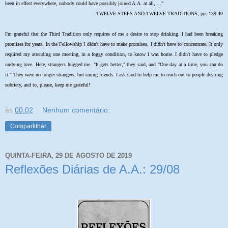
been in effect everywhere, nobody could have possibly joined A.A. at all, ..."
TWELVE STEPS AND TWELVE TRADITIONS, pp. 139-40
I'm grateful that the Third Tradition only requires of me a desire to stop drinking. I had been breaking
promises for years. In the Fellowship I didn't have to make promises, I didn't have to concentrate. It only
required my attending one meeting, in a foggy condition, to know I was home. I didn't have to pledge
undying love. Here, strangers hugged me. "It gets better," they said, and "One day at a time, you can do
it." They were no longer strangers, but caring friends. I ask God to help me to reach out to people desiring
sobriety, and to, please, keep me grateful!
às
00:02
Nenhum comentário:
Compartilhar
QUINTA-FEIRA, 29 DE AGOSTO DE 2019
Reflexões Diárias de A.A.: 29/08