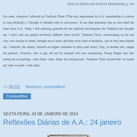
TWELVE STEPS AND TWELVE TRADITIONS, p. 139
For years, whenever I reflected on Tradition Three ("The only requirement for A.A. membership is a desire
to stop drinking"), I thought it valuable only to newcomers. It was their guarantee that no one could bar
them from A.A. Today I feel enduring gratitude for the spiritual development the Tradition has brought
me. I don't seek out people obviously different from myself. Tradition Three, concentrating on the one
way I am similar to others, brought me to know and help every kind of alcoholic, just as they have helped
me. Charlotte, the atheist, showed me higher standards of ethics and honor; Clay, of another race, taught
me patience; Winslow, who is gay, led me by example into true compassion; Young Megan says that
seeing me at meetings, sober thirty years, keeps her coming back. Tradition Three insured that we would
get what we need—each other.
às
00:02
Nenhum comentário:
Compartilhar
SEXTA-FEIRA, 24 DE JANEIRO DE 2014
Reflexões Diárias de A.A.: 24 janeiro