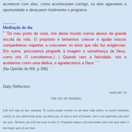
acontecer com eles, como aconteceram comigo, se eles agarrarem a
oportunidade e abraçarem totalmente o programa.
______
Meditação do dia:
“ ‘
Do meu ponto de vista, nós deste mundo somos alunos da grande
escola da vida. O propósito é tentarmos crescer e ajudar nossos
companheiros viajantes a crescerem no amor que não faz exigências.
Em suma, procuramos progredir à imagem e semelhança de Deus,
como nós O concebemos.(...) Quando vem a felicidade, nós a
aceitamos como uma dádiva, e agradecemos a Deus.’ ”
(Na Opinião do Bill, p.306)
Daily Reflection:
JANUARY 29
THE JOY OF SHARING
Life will take on new meaning. To watch people recover, to see them help others, to watch loneliness
vanish, to see a fellowship grow up about you, to have a host of friends—this is an experience you must
not miss. We know you will not want to miss it. Frequent contact with newcomers and with each other is
the bright spot of our lives.