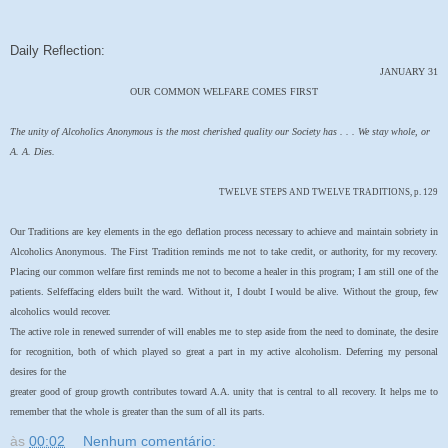
Daily Reflection:
JANUARY 31
OUR COMMON WELFARE COMES FIRST
The unity of Alcoholics Anonymous is the most cherished quality our Society has . . . We stay whole, or
A. A. Dies.
TWELVE STEPS AND TWELVE TRADITIONS, p. 129
Our Traditions are key elements in the ego deflation process necessary to achieve and maintain sobriety in
Alcoholics Anonymous. The First Tradition reminds me not to take credit, or authority, for my recovery.
Placing our common welfare first reminds me not to become a healer in this program; I am still one of the
patients. Selfeffacing elders built the ward. Without it, I doubt I would be alive. Without the group, few
alcoholics would recover.
The active role in renewed surrender of will enables me to step aside from the need to dominate, the desire
for recognition, both of which played so great a part in my active alcoholism. Deferring my personal
desires for the
greater good of group growth contributes toward A.A. unity that is central to all recovery. It helps me to
remember that the whole is greater than the sum of all its parts.
às
00:02
Nenhum comentário: