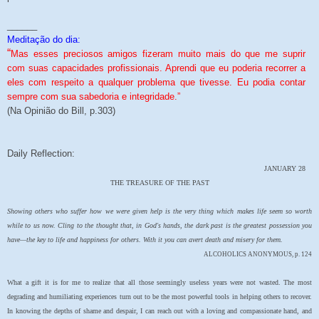
______
Meditação do dia:
“
Mas esses preciosos amigos fizeram muito mais do que me suprir
com suas capacidades profissionais. Aprendi que eu poderia recorrer a
eles com respeito a qualquer problema que tivesse. Eu podia contar
sempre com sua sabedoria e integridade.”
(Na Opinião do Bill, p.303)
Daily Reflection:
JANUARY 28
THE TREASURE OF THE PAST
Showing others who suffer how we were given help is the very thing which makes life seem so worth
while to us now. Cling to the thought that, in God's hands, the dark past is the greatest possession you
have—the key to life and happiness for others. With it you can avert death and misery for them.
ALCOHOLICS ANONYMOUS, p. 124
What a gift it is for me to realize that all those seemingly useless years were not wasted. The most
degrading and humiliating experiences turn out to be the most powerful tools in helping others to recover.
In knowing the depths of shame and despair, I can reach out with a loving and compassionate hand, and