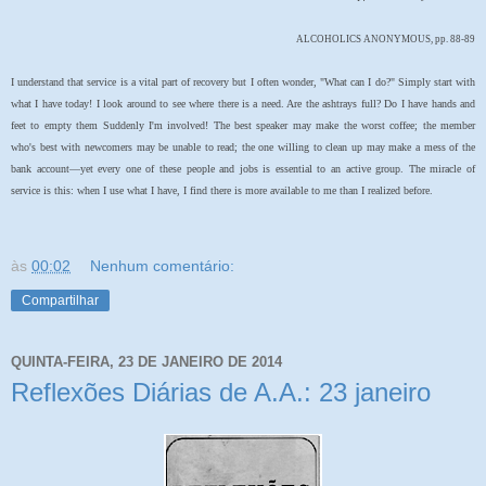
ALCOHOLICS ANONYMOUS, pp. 88-89
I understand that service is a vital part of recovery but I often wonder, "What can I do?" Simply start with
what I have today! I look around to see where there is a need. Are the ashtrays full? Do I have hands and
feet to empty them Suddenly I'm involved! The best speaker may make the worst coffee; the member
who's best with newcomers may be unable to read; the one willing to clean up may make a mess of the
bank account—yet every one of these people and jobs is essential to an active group. The miracle of
service is this: when I use what I have, I find there is more available to me than I realized before.
às
00:02
Nenhum comentário:
Compartilhar
QUINTA-FEIRA, 23 DE JANEIRO DE 2014
Reflexões Diárias de A.A.: 23 janeiro