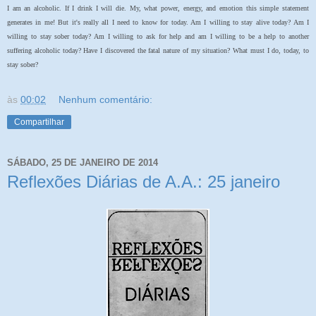
I am an alcoholic. If I drink I will die. My, what power, energy, and emotion this simple statement
generates in me! But it's really all I need to know for today. Am I willing to stay alive today? Am I
willing to stay sober today? Am I willing to ask for help and am I willing to be a help to another
suffering alcoholic today? Have I discovered the fatal nature of my situation? What must I do, today, to
stay sober?
às
00:02
Nenhum comentário:
Compartilhar
SÁBADO, 25 DE JANEIRO DE 2014
Reflexões Diárias de A.A.: 25 janeiro