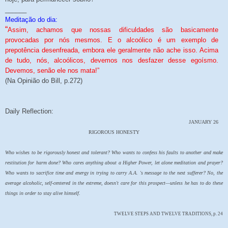
______
Meditação do dia:
“
Assim, achamos que nossas dificuldades são basicamente
provocadas por nós mesmos. E o alcoólico é um exemplo de
prepotência desenfreada, embora ele geralmente não ache isso. Acima
de tudo, nós, alcoólicos, devemos nos desfazer desse egoísmo.
Devemos, senão ele nos mata!”
(Na Opinião do Bill, p.272)
Daily Reflection:
JANUARY 26
RIGOROUS HONESTY
Who wishes to be rigorously honest and tolerant? Who wants to confess his faults to another and make
restitution for harm done? Who cares anything about a Higher Power, let alone meditation and prayer?
Who wants to sacrifice time and energy in trying to carry A.A. 's message to the next sufferer? No, the
average alcoholic, self-centered in the extreme, doesn't care for this prospect—unless he has to do these
things in order to stay alive himself.
TWELVE STEPS AND TWELVE TRADITIONS, p. 24