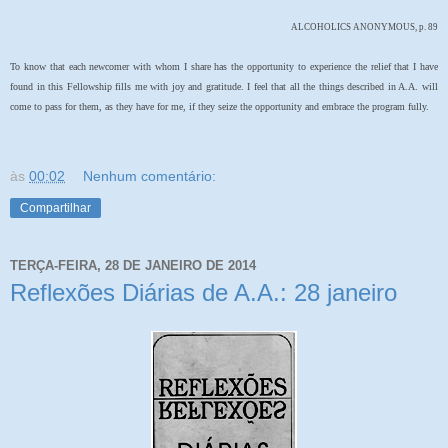
ALCOHOLICS ANONYMOUS, p. 89
To know that each newcomer with whom I share has the opportunity to experience the relief that I have
found in this Fellowship fills me with joy and gratitude. I feel that all the things described in A.A. will
come to pass for them, as they have for me, if they seize the opportunity and embrace the program fully.
às
00:02
Nenhum comentário:
Compartilhar
TERÇA-FEIRA, 28 DE JANEIRO DE 2014
Reflexões Diárias de A.A.: 28 janeiro