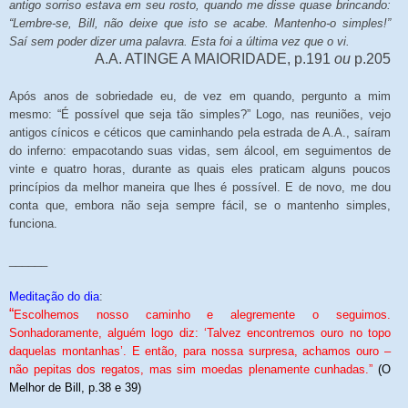
antigo sorriso estava em seu rosto, quando me disse quase brincando:
“Lembre-se, Bill, não deixe que isto se acabe. Mantenho-o simples!”
Saí sem poder dizer uma palavra. Esta foi a última vez que o vi.
A.A. ATINGE A MAIORIDADE, p.191
ou
p.205
Após anos de sobriedade eu, de vez em quando, pergunto a mim
mesmo: “É possível que seja tão simples?” Logo, nas reuniões, vejo
antigos cínicos e céticos que caminhando pela estrada de A.A., saíram
do inferno: empacotando suas vidas, sem álcool, em seguimentos de
vinte e quatro horas, durante as quais eles praticam alguns poucos
princípios da melhor maneira que lhes é possível. E de novo, me dou
conta que, embora não seja sempre fácil, se o mantenho simples,
funciona.
______
Meditação do dia
:
“
Escolhemos nosso caminho e alegremente o seguimos.
Sonhadoramente, alguém logo diz: ‘Talvez encontremos ouro no topo
daquelas montanhas’. E então, para nossa surpresa, achamos ouro –
não pepitas dos regatos, mas sim moedas plenamente cunhadas.”
(O
Melhor de Bill, p.38 e 39)