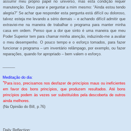
assumir meu próprio papel no universo, mas esta condição requer
manutenção. Devo parar e perguntar a mim mesmo: “Ainda estou tendo
alegria?” Se achar que responder esta pergunta está difícil ou doloroso,
talvez esteja me levando a sério demais – e achando difícil admitir que
extraviei-me na maneira de trabalhar o programa para manter minha
casa em ordem. Penso que a dor que sinto é uma maneira que meu
Poder Superior tem para chamar minha atenção, induzindo-me a avaliar
o meu desempenho. O pouco tempo e o esforço tomados, para fazer
funcionar o programa – um inventário relâmpago, por exemplo, ou fazer
reparações, quando for apropriado – bem valem o esforço.
______
Meditação do dia:
“
Para isso, precisamos nos desfazer de princípios maus ou ineficientes
em favor dos bons princípios, que produzem resultados. Até bons
princípios podem às vezes ser substituídos pela descoberta de outros
ainda melhores.
(Na Opinião do Bill, p.76)
Daily Reflection: