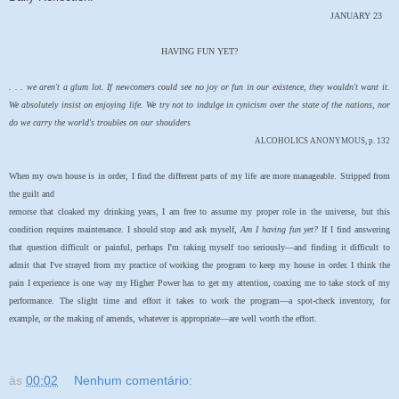
JANUARY 23
HAVING FUN YET?
. . . we aren't a glum lot. If newcomers could see no joy or fun in our existence, they wouldn't want it.
We absolutely insist on enjoying life. We try not to indulge in cynicism over the state of the nations, nor
do we carry the world's troubles on our shoulders
ALCOHOLICS ANONYMOUS, p. 132
When my own house is in order, I find the different parts of my life are more manageable. Stripped from
the guilt and
remorse that cloaked my drinking years, I am free to assume my proper role in the universe, but this
condition requires maintenance. I should stop and ask myself,
Am I having fun yet?
If I find answering
that question difficult or painful, perhaps I'm taking myself too seriously—and finding it difficult to
admit that I've strayed from my practice of working the program to keep my house in order. I think the
pain I experience is one way my Higher Power has to get my attention, coaxing me to take stock of my
performance. The slight time and effort it takes to work the program—a spot-check inventory, for
example, or the making of amends, whatever is appropriate—are well worth the effort.
às
00:02
Nenhum comentário: