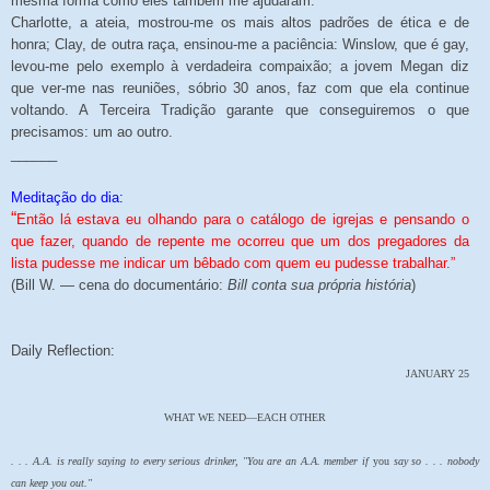
mesma forma como eles também me ajudaram.
Charlotte, a ateia, mostrou-me os mais altos padrões de ética e de
honra; Clay, de outra raça, ensinou-me a paciência: Winslow, que é gay,
levou-me pelo exemplo à verdadeira compaixão; a jovem Megan diz
que ver-me nas reuniões, sóbrio 30 anos, faz com que ela continue
voltando. A Terceira Tradição garante que conseguiremos o que
precisamos: um ao outro.
______
Meditação do dia:
“
Então lá estava eu olhando para o catálogo de igrejas e pensando o
que fazer, quando de repente me ocorreu que um dos pregadores da
lista pudesse me indicar um bêbado com quem eu pudesse trabalhar.”
(Bill W. — cena do documentário:
Bill conta sua própria história
)
Daily Reflection:
JANUARY 25
WHAT WE NEED—EACH OTHER
. . . A.A. is really saying to every serious drinker, "You are an A.A. member if
you
say so . . . nobody
can keep you out."