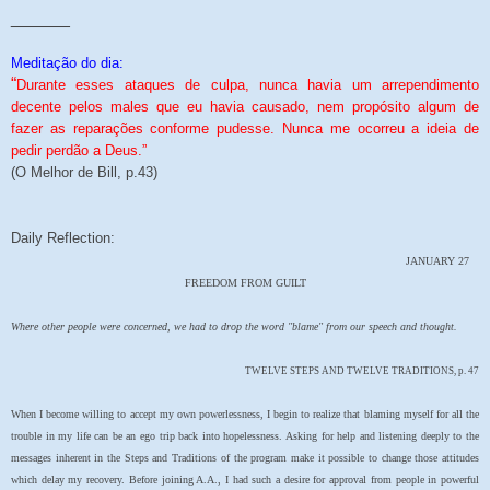
______
Meditação do dia:
“
Durante esses ataques de culpa, nunca havia um arrependimento
decente pelos males que eu havia causado, nem propósito algum de
fazer as reparações conforme pudesse. Nunca me ocorreu a ideia de
pedir perdão a Deus.”
(O Melhor de Bill, p.43)
Daily Reflection:
JANUARY 27
FREEDOM FROM GUILT
Where other people were concerned, we had to drop the word "blame" from our speech and thought.
TWELVE STEPS AND TWELVE TRADITIONS, p. 47
When I become willing to accept my own powerlessness, I begin to realize that blaming myself for all the
trouble in my life can be an ego trip back into hopelessness. Asking for help and listening deeply to the
messages inherent in the Steps and Traditions of the program make it possible to change those attitudes
which delay my recovery. Before joining A.A., I had such a desire for approval from people in powerful