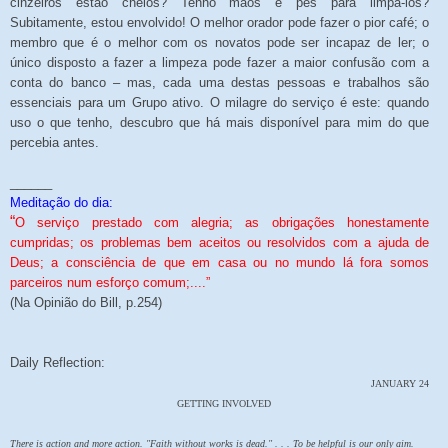
cinzeiros estão cheios? Tenho mãos e pés para limpá-los?
Subitamente, estou envolvido! O melhor orador pode fazer o pior café; o
membro que é o melhor com os novatos pode ser incapaz de ler; o
único disposto a fazer a limpeza pode fazer a maior confusão com a
conta do banco – mas, cada uma destas pessoas e trabalhos são
essenciais para um Grupo ativo. O milagre do serviço é este: quando
uso o que tenho, descubro que há mais disponível para mim do que
percebia antes.
______
Meditação do dia:
“
O serviço prestado com alegria; as obrigações honestamente
cumpridas; os problemas bem aceitos ou resolvidos com a ajuda de
Deus; a consciência de
que em casa ou no mundo lá fora somos
parceiros num esforço comum;....”
(Na Opinião do Bill, p.254)
Daily Reflection:
JANUARY 24
GETTING INVOLVED
There is action and more action. "Faith without works is dead." . . . To be helpful is our only aim.