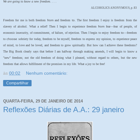
We are going to know a new freedom. . . .
ALCOHOLICS ANONYMOUS, p. 83
Freedom for me is both freedom
from
and freedom
to.
The first freedom I enjoy is freedom from the
slavery of alcohol. What a relief! Then I begin to experience freedom
from
fear—fear of people, of
economic insecurity, of commitment, of failure, of rejection. Then I begin to enjoy freedom
to
—freedom
to
choose
sobriety for today, freedom to be myself, freedom to express my opinion, to experience peace
of mind, to love and be loved, and freedom to grow spiritually. But how can I achieve these freedoms?
The Big Book clearly says that before I am halfway through making amends, I will begin to know a
"new" freedom; not the old freedom of doing what I pleased, without regard to others, but the new
freedom that allows fulfillment of the promises in my life. What a joy to be free!
às
00:02
Nenhum comentário:
Compartilhar
QUARTA-FEIRA, 29 DE JANEIRO DE 2014
Reflexões Diárias de A.A.: 29 janeiro