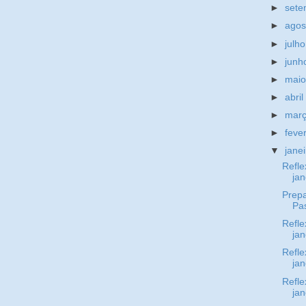
►
set
►
ago
►
julh
►
jun
►
mai
►
abri
►
mar
►
feve
▼
jane
Refle
jan
Prep
Pa
Refle
jan
Refle
jan
Refle
jan