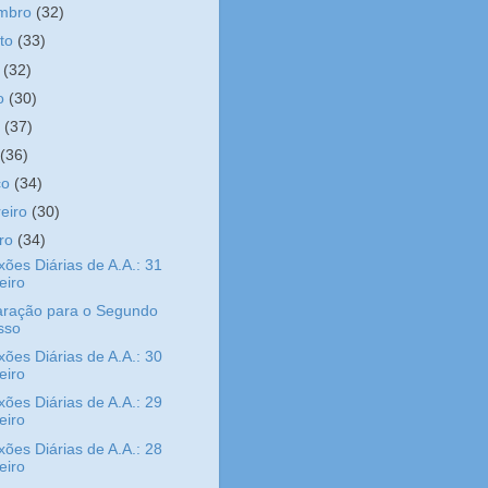
embro
(32)
sto
(33)
o
(32)
ho
(30)
o
(37)
l
(36)
ço
(34)
reiro
(30)
iro
(34)
xões Diárias de A.A.: 31
eiro
aração para o Segundo
sso
xões Diárias de A.A.: 30
eiro
xões Diárias de A.A.: 29
eiro
xões Diárias de A.A.: 28
eiro