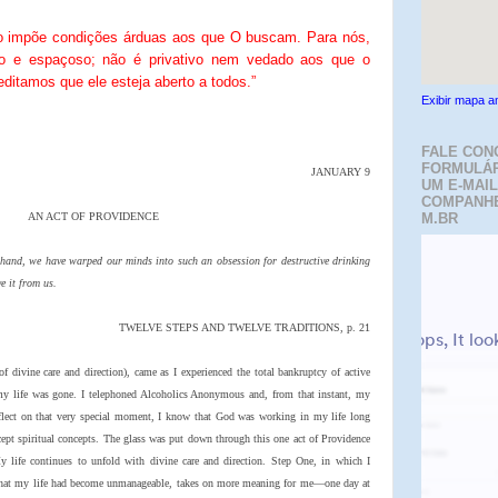
 impõe condições árduas aos que O buscam. Para nós,
lo e espaçoso; não é privativo nem vedado aos que o
itamos que ele esteja aberto a todos.”
Exibir mapa a
FALE CON
FORMULÁR
JANUARY 9
UM E-MAIL
COMPANH
AN ACT OF PROVIDENCE
M.BR
in hand, we have warped our minds into such an obsession for destructive drinking
e it from us.
TWELVE STEPS AND TWELVE TRADITIONS, p. 21
f divine care and direction), came as I experienced the total bankruptcy of active
y life was gone. I telephoned Alcoholics Anonymous and, from that instant, my
eflect on that very special moment, I know that God was working in my life long
ept spiritual concepts. The glass was put down through this one act of Providence
 life continues to unfold with divine care and direction. Step One, in which I
 that my life had become unmanageable, takes on more meaning for me—one day at