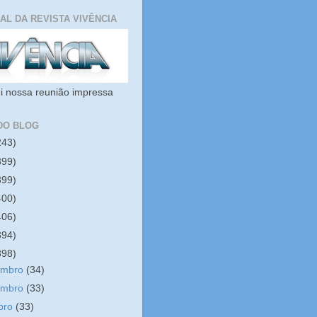
IAL DA REVISTA VIVÊNCIA
i nossa reunião impressa
DO BLOG
243)
399)
399)
400)
406)
394)
398)
embro
(34)
embro
(33)
bro
(33)