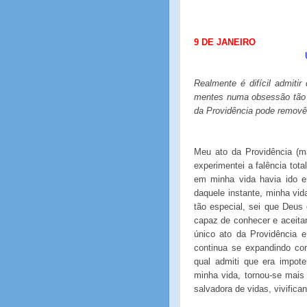
9 DE JANEIRO
Realmente é difícil admit
mentes numa obsessão tão 
da Providência pode removê-
Meu ato da Providência (ma
experimentei a falência tota
em minha vida havia ido em
daquele instante, minha v
tão especial, sei que Deu
capaz de conhecer e aceitar 
único ato da Providência 
continua se expandindo co
qual admiti que era impote
minha vida, tornou-se mai
salvadora de vidas, vivific