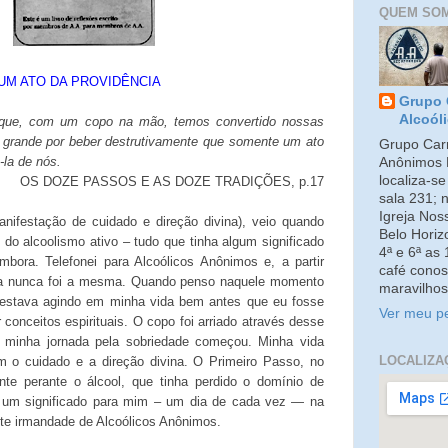
QUEM SO
UM ATO DA PROVIDÊNCIA
Grupo 
Alcoól
ir que, com um copo na mão, temos convertido nossas
grande por beber destrutivamente que somente um ato
Grupo Carm
la de nós.
Anônimos 
localiza-s
OS DOZE PASSOS E AS DOZE TRADIÇÕES, p.17
sala 231; 
Igreja No
nifestação de cuidado e direção divina), veio quando
Belo Horiz
l do alcoolismo ativo – tudo que tinha algum significado
4ª e 6ª as
bora. Telefonei para Alcoólicos Anônimos e, a partir
café conos
ida nunca foi a mesma. Quando penso naquele momento
maravilhos
s estava agindo em minha vida bem antes que eu fosse
Ver meu pe
conceitos espirituais. O copo foi arriado através desse
e minha jornada pela sobriedade começou. Minha vida
LOCALIZA
m o cuidado e a direção divina. O Primeiro Passo, no
nte perante o álcool, que tinha perdido o domínio de
s um significado para mim – um dia de cada vez — na
ante irmandade de Alcoólicos Anônimos.