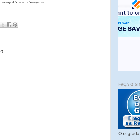
Fellowship of Alcoholics Anonymous.
:
io
FAÇA O SI
O segredo 