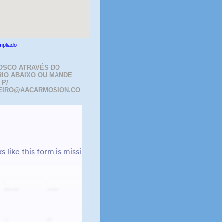
mpliado
OSCO ATRAVÉS DO
IO ABAIXO OU MANDE
 P/
EIRO@AACARMOSION.CO