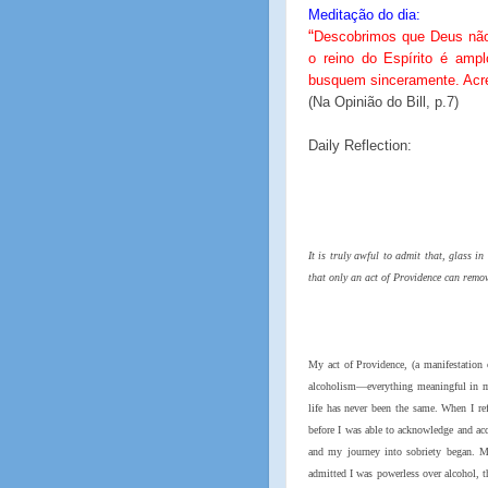
Meditação do dia:
“
Descobrimos que Deus não
o reino do Espírito é amp
busquem sinceramente. Acred
(Na Opinião do Bill, p.7)
Daily Reflection:
It is truly awful to admit that, glass 
that only an act of Providence can remov
My act of Providence, (a manifestation o
alcoholism—everything meaningful in m
life has never been the same. When I r
before I was able to acknowledge and acc
and my journey into sobriety began. My
admitted I was powerless over alcohol,