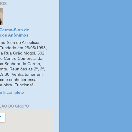
MOS
Carmo-Sion de
icos Anônimos
o-Sion de Alcoólicos
Fundado em 25/05/1993,
e a Rua Grão Mogol, 502,
no Centro Comercial da
ssa Senhora do Carmo,
onte. Reuniões as 2ª, 3ª,
 19:30. Venha tomar um
co e conhecer essa
a obra. Funciona!
rfil completo
ÇÃO DO GRUPO