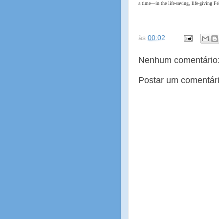
a time—in the life-saving, life-giving 
às
00:02
Nenhum comentário
Postar um comentár