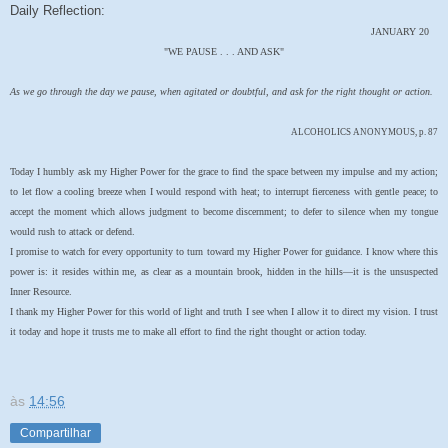
Daily Reflection:
JANUARY 20
"WE PAUSE . . . AND ASK"
As we go through the day we pause, when agitated or doubtful, and ask for the right thought or action.
ALCOHOLICS ANONYMOUS, p. 87
Today I humbly ask my Higher Power for the grace to find the space between my impulse and my action;
to let flow a cooling breeze when I would respond with heat; to interrupt fierceness with gentle peace; to
accept the moment which allows judgment to become discernment; to defer to silence when my tongue
would rush to attack or defend.
I promise to watch for every opportunity to turn toward my Higher Power for guidance. I know where this
power is: it resides within me, as clear as a mountain brook, hidden in the hills—it is the unsuspected
Inner Resource.
I thank my Higher Power for this world of light and truth I see when I allow it to direct my vision. I trust
it today and hope it trusts me to make all effort to find the right thought or action today.
às
14:56
Compartilhar