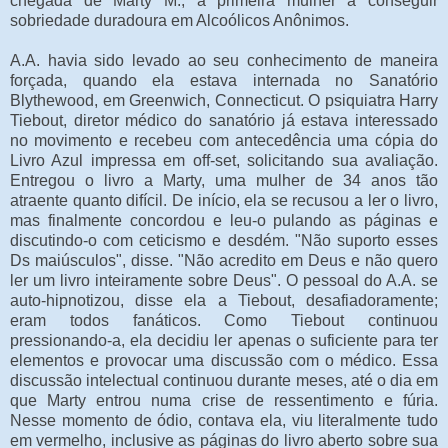
chegada de Marty M., a primeira mulher a conseguir
sobriedade duradoura em Alcoólicos Anônimos.
A.A. havia sido levado ao seu conhecimento de maneira
forçada, quando ela estava internada no Sanatório
Blythewood, em Greenwich, Connecticut. O psiquiatra Harry
Tiebout, diretor médico do sanatório já estava interessado
no movimento e recebeu com antecedência uma cópia do
Livro Azul impressa em off-set, solicitando sua avaliação.
Entregou o livro a Marty, uma mulher de 34 anos tão
atraente quanto difícil. De início, ela se recusou a ler o livro,
mas finalmente concordou e leu-o pulando as páginas e
discutindo-o com ceticismo e desdém. "Não suporto esses
Ds maiúsculos", disse. "Não acredito em Deus e não quero
ler um livro inteiramente sobre Deus". O pessoal do A.A. se
auto-hipnotizou, disse ela a Tiebout, desafiadoramente;
eram todos fanáticos. Como Tiebout continuou
pressionando-a, ela decidiu ler apenas o suficiente para ter
elementos e provocar uma discussão com o médico. Essa
discussão intelectual continuou durante meses, até o dia em
que Marty entrou numa crise de ressentimento e fúria.
Nesse momento de ódio, contava ela, viu literalmente tudo
em vermelho, inclusive as páginas do livro aberto sobre sua