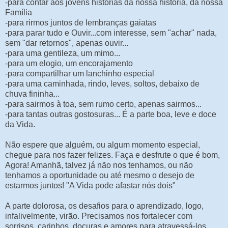
-para contar aos jovens histórias da nossa história, da nossa
Família
-para rirmos juntos de lembranças gaiatas
-para parar tudo e Ouvir...com interesse, sem "achar" nada,
sem "dar retornos", apenas ouvir...
-para uma gentileza, um mimo...
-para um elogio, um encorajamento
-para compartilhar um lanchinho especial
-para uma caminhada, rindo, leves, soltos, debaixo de
chuva fininha...
-para sairmos à toa, sem rumo certo, apenas sairmos...
-para tantas outras gostosuras..
. É a parte boa, leve e doce
da Vida.
Não espere que alguém, ou algum momento especial,
chegue para nos fazer felizes. Faça e desfrute o que é bom,
Agora! Amanhã, talvez já não nos tenhamos, ou não
tenhamos a oportunidade ou até mesmo o desejo de
estarmos juntos! "A Vida pode afastar nós dois"
A parte dolorosa, os desafios para o aprendizado, logo,
infalivelmente, virão. Precisamos nos fortalecer com
sorrisos, carinhos, doçuras e amores para atravessá-los.