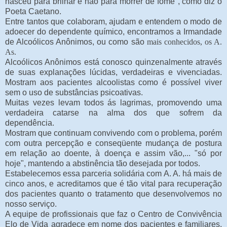
nasceu para brilhar e não para morrer de fome", como diz o
Poeta Caetano.
Entre tantos que colaboram, ajudam e entendem o modo de
adoecer do dependente químico, encontramos a Irmandade
de Alcoólicos Anônimos, ou como são
mais conhecidos, os A.
As.
Alcoólicos Anônimos está conosco quinzenalmente através
de suas explanações lúcidas, verdadeiras e vivenciadas.
Mostram aos pacientes alcoolistas como é possível viver
sem o uso de substâncias psicoativas.
Muitas vezes levam todos ás lagrimas, promovendo uma
verdadeira catarse na alma dos que sofrem da
dependência.
Mostram que continuam convivendo com o problema, porém
com outra percepção e conseqüente mudança de postura
em relação ao doente, à doença e assim vão,... "só por
hoje", mantendo a abstinência tão desejada por todos.
Estabelecemos essa parceria solidária com A. A. há mais de
cinco anos, e acreditamos que é tão vital para recuperação
dos pacientes quanto o tratamento que desenvolvemos no
nosso serviço.
A equipe de profissionais que faz o Centro de Convivência
Elo de Vida agradece em nome dos pacientes e familiares,