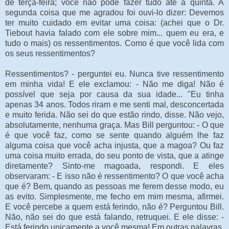
de terça-feira; você não pode fazer tudo até a quinta. A
segunda coisa que me agradou foi ouvi-lo dizer: Devemos
ter muito cuidado em evitar uma coisa: (achei que o Dr.
Tiebout havia falado com ele sobre mim... quem eu era, e
tudo o mais) os ressentimentos. Como é que você lida com
os seus ressentimentos?
Ressentimentos? - perguntei eu. Nunca tive ressentimento
em minha vida! E ele exclamou: - Não me diga! Não é
possível que seja por causa da sua idade... "Eu tinha
apenas 34 anos. Todos riram e me senti mal, desconcertada
e muito ferida. Não sei do que estão rindo, disse. Não vejo,
absolutamente, nenhuma graça. Mas Bill perguntou: - O que
é que você faz, como se sente quando alguém lhe faz
alguma coisa que você acha injusta, que a magoa? Ou faz
uma coisa muito errada, do seu ponto de vista, que a atinge
diretamente? Sinto-me magoada, respondi. E eles
observaram: - E isso não é ressentimento? O que você acha
que é? Bem, quando as pessoas me ferem desse modo, eu
as evito. Simplesmente, me fecho em mim mesma, afirmei.
E você percebe a quem está ferindo, não é? Perguntou Bill.
Não, não sei do que está falando, retruquei. E ele disse: -
Está ferindo unicamente a você mesma! Em outras palavras,