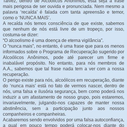
Talvez, dentro de Alcoólicos Anônimos, esta seja a frase
mais perigosa de ser ouvida e pronunciada. Nem mesmo a
palavra ‘recaída’ é falada com tanta apreensão e temor,
como o ‘NUNCA MAIS’.
A recaída nós temos consciência de que existe, sabemos
que nenhum de nós está livre de um tropeço, por isso,
costuma-se dizer:
“O alcoolismo é uma doença de eterna vigilância”.
O “nunca mais”, no entanto, é uma frase que para os menos
informados sobre o Programa de Recuperação sugerido por
Alcoólicos Anônimos, pode até parecer um firme e
inabalável propósito. No entanto, para nós membros de
A.A., sabemos que tal frase nada tem a ver com a nossa
recuperação.
O perigo existe para nós, alcoólicos em recuperação, diante
do ‘nunca mais’ está no fato de vermos nascer, dentro de
nós, uma falsa e ilusória segurança, bem como poderá nos
induzir a um afastamento de nosso grupo, pois estaremos,
invariavelmente, julgando-nos capazes de manter nossa
abstinência, sem a participação junto aos nossos
companheiros e companheiras.
Acabaremos sendo envolvidos por uma falsa autoconfiança,
a qual em pouco tempo poderá colocar-nos diante do