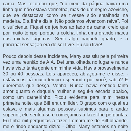
cama. Mas recordou que, "no meio da página havia uma
linha que não estava vermelha, mas de um negro azeviche,
que se destacava como se tivesse sido entalhada na
madeira. E a linha dizia: Não podemos viver com raiva". Foi
o suficiente. Fiquei de joelhos ao lado da cama, creio que
por muito tempo, porque a colcha tinha uma grande marca
das minhas lágrimas. Senti algo naquele quarto, e a
principal sensação era de ser livre. Eu sou livre!
Pouco depois desse incidente, Marty assistiu pela primeira
vez uma reunião de A.A. Dei uma olhada no lugar e nunca
havia visto tanta gente em minha vida. Havia provavelmente
30 ou 40 pessoas. Lois apareceu, abraçou-me e disse: -
estávamos há muito tempo esperando por você, sabia? E
queremos que desça. Venha. Nunca havia sentido tanto
amor quanto o daquela mulher e segui-a escada abaixo,
como um carneirinho. Ficou evidente para mim, nessa
primeira noite, que Bill era um líder. O grupo com o qual eu
estava e mais algumas pessoas subimos para o andar
superior, ele sentou-se e começamos a fazer-lhe perguntas.
Eu tinha mil perguntas a fazer. Lembro-me de Bill olhando-
me e rindo enquanto dizia: - Olha, Marty estamos na noite