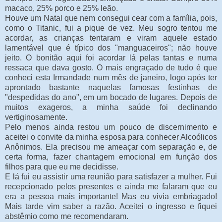
macaco, 25% porco e 25% leão.
Houve um Natal que nem consegui cear com a família, pois,
como o Titanic, fui a pique de vez. Meu sogro tentou me
acordar, as crianças tentaram e viram aquele estado
lamentável que é típico dos "manguaceiros"; não houve
jeito. O bonitão aqui foi acordar lá pelas tantas e numa
ressaca que dava gosto. O mais engraçado de tudo é que
conheci esta Irmandade num mês de janeiro, logo após ter
aprontado bastante naquelas famosas festinhas de
"despedidas do ano", em um bocado de lugares. Depois de
muitos exageros, a minha saúde foi declinando
vertiginosamente.
Pelo menos ainda restou um pouco de discernimento e
aceitei o convite da minha esposa para conhecer Alcoólicos
Anônimos. Ela precisou me ameaçar com separação e, de
certa forma, fazer chantagem emocional em função dos
filhos para que eu me decidisse.
E lá fui eu assistir uma reunião para satisfazer a mulher. Fui
recepcionado pelos presentes e ainda me falaram que eu
era a pessoa mais importante! Mas eu vivia embriagado!
Mais tarde vim saber a razão. Aceitei o ingresso e fiquei
abstêmio como me recomendaram.