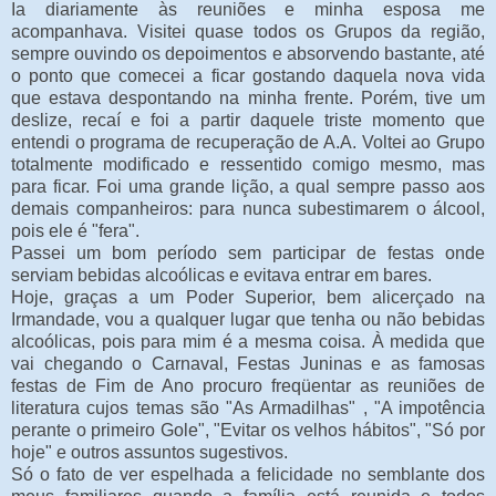
Ia diariamente às reuniões e minha esposa me
acompanhava. Visitei quase todos os Grupos da região,
sempre ouvindo os depoimentos e absorvendo bastante, até
o ponto que comecei a ficar gostando daquela nova vida
que estava despontando na minha frente. Porém, tive um
deslize, recaí e foi a partir daquele triste momento que
entendi o programa de recuperação de A.A. Voltei ao Grupo
totalmente modificado e ressentido comigo mesmo, mas
para ficar. Foi uma grande lição, a qual sempre passo aos
demais companheiros: para nunca subestimarem o álcool,
pois ele é "fera".
Passei um bom período sem participar de festas onde
serviam bebidas alcoólicas e evitava entrar em bares.
Hoje, graças a um Poder Superior, bem alicerçado na
Irmandade, vou a qualquer lugar que tenha ou não bebidas
alcoólicas, pois para mim é a mesma coisa. À medida que
vai chegando o Carnaval, Festas Juninas e as famosas
festas de Fim de Ano procuro freqüentar as reuniões de
literatura cujos temas são "As Armadilhas" , "A impotência
perante o primeiro Gole", "Evitar os velhos hábitos", "Só por
hoje" e outros assuntos sugestivos.
Só o fato de ver espelhada a felicidade no semblante dos