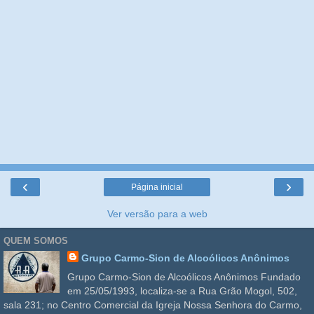
‹
›
Página inicial
Ver versão para a web
QUEM SOMOS
Grupo Carmo-Sion de Alcoólicos Anônimos
Grupo Carmo-Sion de Alcoólicos Anônimos Fundado
em 25/05/1993, localiza-se a Rua Grão Mogol, 502,
sala 231; no Centro Comercial da Igreja Nossa Senhora do Carmo,