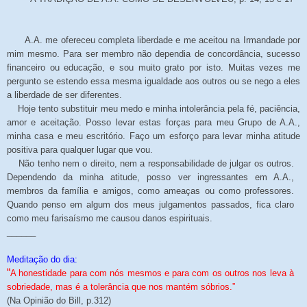
A.A. me ofereceu completa liberdade e me aceitou na Irmandade por
mim mesmo. Para ser membro não dependia de concordância, sucesso
financeiro ou educação, e sou muito grato por isto. Muitas vezes me
pergunto se estendo essa mesma igualdade aos outros ou se nego a eles
a liberdade de ser diferentes.
Hoje tento substituir meu medo e minha intolerância pela fé, paciência,
amor e aceitação. Posso levar estas forças para meu Grupo de A.A.,
minha casa e meu escritório. Faço um esforço para levar minha atitude
positiva para qualquer lugar que vou.
Não tenho nem o direito, nem a responsabilidade de julgar os outros.
Dependendo da minha atitude, posso ver ingressantes em A.A.,
membros da família e amigos, como ameaças ou como professores.
Quando penso em algum dos meus julgamentos passados, fica claro
como meu farisaísmo me causou danos espirituais.
______
Meditação do dia:
“
A honestidade para com nós mesmos e para com os outros nos leva à
sobriedade, mas é a tolerância que nos mantém sóbrios.”
(Na Opinião do Bill, p.312)