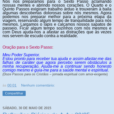
Nós nos preparamos para o Sexto Passo aclamando
nossas mentes e abrindo nossos corações. O Quarto e o
Quinto Passos exigiram trabalho árduo e trouxeram à baila
algumas descobertas dolorosas sobre nós mesmos. Agora
podemos nos preparar melhor para a próxima etapa da
viagem, reservando algum tempo de tranquilidade para nós
mesmos. Largamos o lápis e calçamos nossos sapatos de
passeio. Ficar algum tempo sozinhos com nós mesmos e
com Deus ajuda-nos a afastar as distrações que às vezes
nos servem de escudo contra a realidade.
Oração para o Sexto Passo
:
Meu Poder Superior.
Estou pronto para receber tua ajuda e assim afastar-me das
falhas de caráter que agora percebo serem obstáculos a
minha recuperação. Ajuda-me a continuar sendo honesto
comigo mesmo e guia-me para a saúde mental e espiritual.
(Doze Passos para os Cristãos
–
jornada espiritual com amor-exigente)
às
00:01
Nenhum comentário:
Compartilhar
SÁBADO, 30 DE MAIO DE 2015