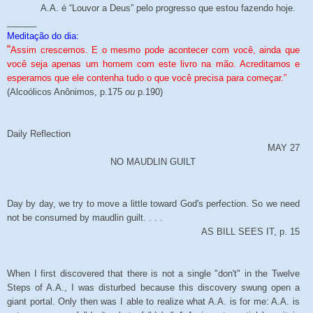
A.A. é “Louvor a Deus” pelo progresso que estou fazendo hoje.
______
Meditação do dia:
“
Assim crescemos. E o mesmo pode acontecer com você, ainda que
você seja apenas um homem com este livro na mão. Acreditamos e
esperamos que ele contenha tudo o que você precisa para começar.”
(Alcoólicos Anônimos, p.175
ou
p.190)
Daily Reflection
MAY 27
NO MAUDLIN GUILT
Day by day, we try to move a little toward God's perfection. So we need
not be consumed by maudlin guilt. . . .
AS BILL SEES IT, p. 15
When I first discovered that there is not a single "don't" in the Twelve
Steps of A.A., I was disturbed because this discovery swung open a
giant portal. Only then was I able to realize what A.A. is for me: A.A. is