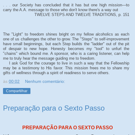
. . . our Society has concluded that it has but one high mission—to
carry the A.A. message to those who don't know there's a way out
TWELVE STEPS AND TWELVE TRADITIONS, p. 151
The "Light" to freedom shines bright on my fellow alcoholics as each
one of us challenges the other to grow. The "Steps" to self-improvement
have small beginnings, but each Step builds the "ladder" out of the pit
of despair to new hope. Honesty becomes my "tool" to unfurl the
"chains" which bound me. A sponsor, who is a caring listener, can help
me to truly hear the message guiding me to freedom.
I ask God for the courage to live in such a way that the Fellowship
may be a testimony to His favor. This mission frees me to share my
gifts of wellness through a spirit of readiness to serve others.
às
00:02
Nenhum comentário:
Compartilhar
Preparação para o Sexto Passo
PREPARAÇÃO PARA O SEXTO PASSO