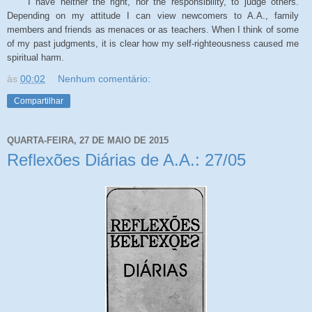
I have neither the right, nor the responsibility, to judge others.
Depending on my attitude I can view newcomers to A.A., family
members and friends as menaces or as teachers. When I think of some
of my past judgments, it is clear how my self-righteousness caused me
spiritual harm.
às
00:02
Nenhum comentário:
Compartilhar
QUARTA-FEIRA, 27 DE MAIO DE 2015
Reflexões Diárias de A.A.: 27/05