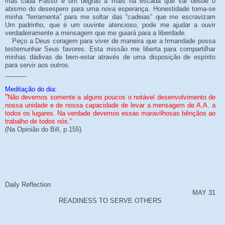
mas cada Passo é um degrau a mais na escada que vai desde o
abismo do desespero para uma nova esperança. Honestidade torna-se
minha “ferramenta” para me soltar das “cadeias” que me escravizam
Um padrinho, que é um ouvinte atencioso, pode me ajudar a ouvir
verdadeiramente a mensagem que me guiará para a liberdade.
Peço a Deus coragem para viver de maneira que a Irmandade possa
testemunhar Seus favores. Esta missão me liberta para compartilhar
minhas dádivas de bem-estar através de uma disposição de espírito
para servir aos outros.
______
Meditação do dia:
“
Não devemos somente a alguns poucos o notável desenvolvimento de
nossa unidade e de nossa capacidade de levar a mensagem de A.A. a
todos os lugares. Na verdade devemos essas maravilhosas bênçãos ao
trabalho de todos nós.”
(Na Opinião do Bill, p.155)
Daily Reflection
MAY 31
READINESS TO SERVE OTHERS