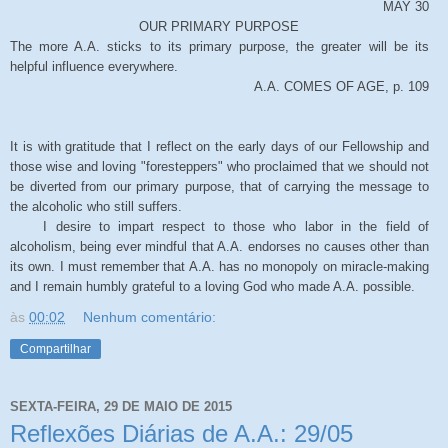
MAY 30
OUR PRIMARY PURPOSE
The more A.A. sticks to its primary purpose, the greater will be its
helpful influence everywhere.
A.A. COMES OF AGE, p. 109
It is with gratitude that I reflect on the early days of our Fellowship and
those wise and loving "foresteppers" who proclaimed that we should not
be diverted from our primary purpose, that of carrying the message to
the alcoholic who still suffers.
I desire to impart respect to those who labor in the field of
alcoholism, being ever mindful that A.A. endorses no causes other than
its own. I must remember that A.A. has no monopoly on miracle-making
and I remain humbly grateful to a loving God who made A.A. possible.
às
00:02
Nenhum comentário:
Compartilhar
SEXTA-FEIRA, 29 DE MAIO DE 2015
Reflexões Diárias de A.A.: 29/05