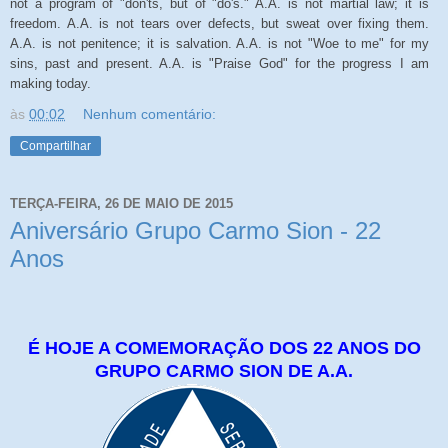
not a program of "don'ts, but of "do's." A.A. is not martial law; it is
freedom. A.A. is not tears over defects, but sweat over fixing them.
A.A. is not penitence; it is salvation. A.A. is not "Woe to me" for my
sins, past and present. A.A. is "Praise God" for the progress I am
making today.
às
00:02
Nenhum comentário:
Compartilhar
TERÇA-FEIRA, 26 DE MAIO DE 2015
Aniversário Grupo Carmo Sion - 22
Anos
É HOJE A COMEMORAÇÃO DOS 22 ANOS DO
GRUPO CARMO SION DE A.A.