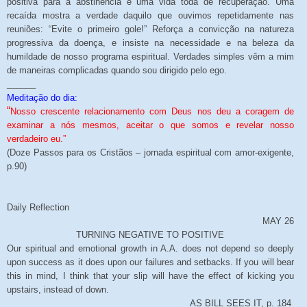
positiva para a abstinência e uma vida toda de recuperação. Uma
recaída mostra a verdade daquilo que ouvimos repetidamente nas
reuniões: “Evite o primeiro gole!” Reforça a convicção na natureza
progressiva da doença, e insiste na necessidade e na beleza da
humildade de nosso programa espiritual. Verdades simples vêm a mim
de maneiras complicadas quando sou dirigido pelo ego.
______
Meditação do dia:
“
Nosso crescente relacionamento com Deus nos deu a coragem de
examinar a nós mesmos, aceitar o que somos e revelar nosso
verdadeiro eu.”
(Doze Passos para os Cristãos – jornada espiritual com amor-exigente,
p.90)
Daily Reflection
MAY 26
TURNING NEGATIVE TO POSITIVE
Our spiritual and emotional growth in A.A. does not depend so deeply
upon success as it does upon our failures and setbacks. If you will bear
this in mind, I think that your slip will have the effect of kicking you
upstairs, instead of down.
AS BILL SEES IT, p. 184