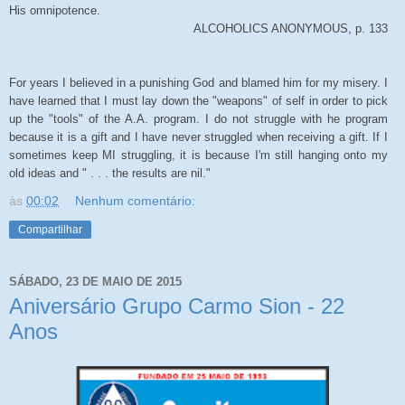
His omnipotence.
ALCOHOLICS ANONYMOUS, p. 133
For years I believed in a punishing God and blamed him for my misery. I
have learned that I must lay down the "weapons" of self in order to pick
up the "tools" of the A.A. program. I do not struggle with he program
because it is a gift and I have never struggled when receiving a gift. If I
sometimes keep MI struggling, it is because I'm still hanging onto my
old ideas and " . . . the results are nil."
às
00:02
Nenhum comentário:
Compartilhar
SÁBADO, 23 DE MAIO DE 2015
Aniversário Grupo Carmo Sion - 22
Anos