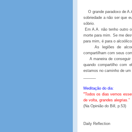
O grande paradoxo de A.A
sobriedade a não ser que e
sóbrio.
Em A.A. não tenho outro ob
morte para mim. Se me desv
para mim, é para o alcoólico
As legiões de alco
compartilham com seus comp
A maneira de conseguir
quando compartilho com e
estamos no caminho de um d
______
Meditação do dia:
“
Todos os dias vemos esses
de volta, grandes alegrias.”
(Na Opinião do Bill, p.53)
Daily Reflection