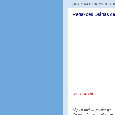
QUARTA-FEIRA, 29 DE ABR
Reflexões Diárias de
29
DE
ABRIL
Alguns podem pensar que t
Grupos. Por exemplo, em su