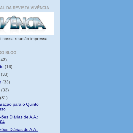
IAL DA REVISTA VIVÊNCIA
i nossa reunião impressa
DO BLOG
243)
sto
(16)
o
(33)
ho
(33)
o
(33)
l
(31)
ração para o Quinto
sso
xões Diárias de A.A.:
/04
xões Diárias de A.A.: