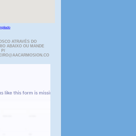
mpliado
OSCO ATRAVÉS DO
IO ABAIXO OU MANDE
 P/
EIRO@AACARMOSION.CO