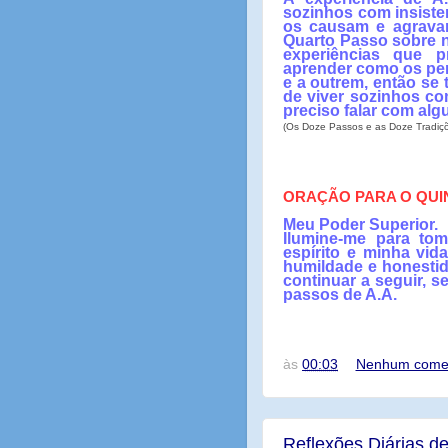
sozinhos com insiste
os causam e agrava
Quarto Passo sobre no
experiências que 
aprender como os pen
e a outrem, então se 
de viver sozinhos co
preciso falar com alg
(Os Doze Passos e as Doze Tradiç
ORAÇÃO PARA O QUI
Meu Poder Superior.
Ilumine-me para to
espírito e minha vi
humildade e honestid
continuar a seguir, 
passos de A.A.
às
00:03
Nenhum comen
Reflexões Diárias de