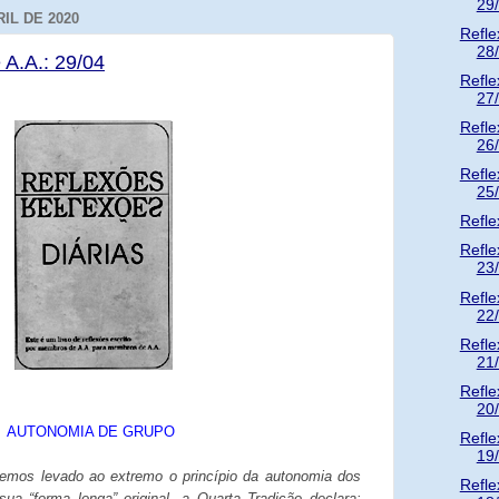
29
IL DE 2020
Refle
28
 A.A.: 29/04
Refle
27
Refle
26
Refle
25
Refle
Refle
23
Refle
22
Refle
21
Refle
20
AUTONOMIA DE GRUPO
Refle
19
emos levado ao extremo o princípio da autonomia dos
Refle
a “forma longa” original, a Quarta Tradição declara: