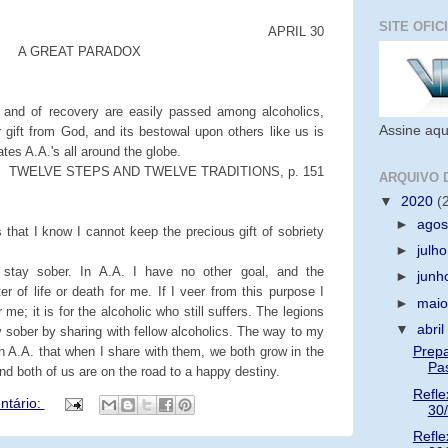
SITE OFIC
APRIL 30
A GREAT PARADOX
g and of recovery are easily passed among alcoholics,
Assine aqu
r gift from God, and its bestowal upon others like us is
tes A.A.'s all around the globe.
TWELVE STEPS AND TWELVE TRADITIONS, p. 151
ARQUIVO 
▼
2020
(
►
ago
 that I know I cannot keep the precious gift of sobriety
►
julh
 stay sober. In A.A. I have no other goal, and the
►
jun
er of life or death for me. If I veer from this purpose I
►
mai
 me; it is for the alcoholic who still suffers. The legions
▼
abri
y sober by sharing with fellow alcoholics. The way to my
n A.A. that when I share with them, we both grow in the
Prepa
Pa
nd both of us are on the road to a happy destiny.
Refle
tário:
30
Refle