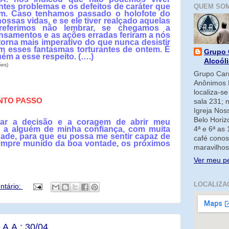
ntes problemas e os defeitos de caráter que
QUEM SO
m. Caso tenhamos passado o holofote do
ssas vidas, e se ele tiver realçado aquelas
preferimos não lembrar, se chegamos a
samentos e as ações erradas feriram a nós
torna mais imperativo do que nunca desistir
m esses fantasmas torturantes de ontem. É
Grupo 
uém a esse respeito. (….)
Alcoól
ões)
Grupo Carm
Anônimos 
localiza-s
NTO PASSO
sala 231; 
Igreja No
Belo Horiz
mar a decisão e a coragem de abrir meu
da a alguém de minha confiança, com muita
4ª e 6ª as
ade, para que eu possa me sentir capaz de
café conos
sempre munido da boa vontade, os próximos
maravilhos
Ver meu pe
LOCALIZA
tário:
 A.A.: 30/04