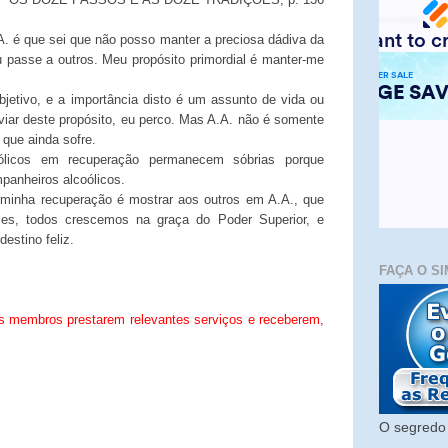
. é que sei que não posso manter a preciosa dádiva da
u passe a outros. Meu propósito primordial é manter-me
jetivo, e a importância disto é um assunto de vida ou
iar deste propósito, eu perco. Mas A.A. não é somente
 que ainda sofre.
ólicos em recuperação permanecem sóbrias porque
anheiros alcoólicos.
 minha recuperação é mostrar aos outros em A.A., que
les, todos crescemos na graça do Poder Superior, e
estino feliz.
FAÇA O SI
 membros prestarem relevantes serviços e receberem,
O segredo 