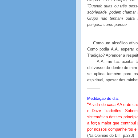
“Quando duas ou três pess
sobriedade, podem chamar 
Grupo não tenham outra a
perigosa como parece.
Como um alcoólico ativo,
Como podia A.A. esperar qu
Tradição? Aprender a respeit
A.A. me faz aceitar t
obtivesse de dentro de mi
se aplica também para os
espiritual, apesar das minha
______
Meditação do dia:
“
A vida de cada AA e de ca
e Doze Tradições. Sabem
sistemática desses princípi
a força maior que contribui
por nossos companheiros e p
(Na Opinião do Bill, p.273)