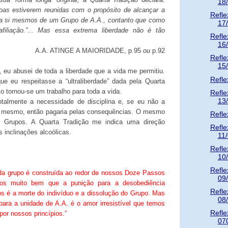
18
oas estiverem reunidas com o propósito de alcançar a
Refle
a si mesmos de um Grupo de A.A., contanto que como
17
filiação.”... Mas essa extrema liberdade não é tão
Refle
16
A.A. ATINGE A MAIORIDADE, p.95
ou
p.92
Refle
15
 eu abusei de toda a liberdade que a vida me permitiu.
Refle
e eu respeitasse a “ultraliberdade” dada pela Quarta
o tornou-se um trabalho para toda a vida.
Refle
13
otalmente a necessidade de disciplina e, se eu não a
m mesmo, então pagaria pelas consequências. O mesmo
Refle
 Grupos. A Quarta Tradição me indica uma direção
Refle
s inclinações alcoólicas.
11
Refle
10
Refle
da grupo é construída ao redor de nossos Doze Passos
09
os muito bem que a punição para a desobediência
Refle
os é a morte do indivíduo e a dissolução do Grupo. Mas
08
 para a unidade de A.A. é o amor irresistível que temos
Refle
or nossos princípios.”
07