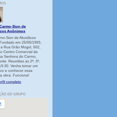
MOS
Carmo-Sion de
icos Anônimos
o-Sion de Alcoólicos
Fundado em 25/05/1993,
e a Rua Grão Mogol, 502,
no Centro Comercial da
ssa Senhora do Carmo,
onte. Reuniões as 2ª, 3ª,
 19:30. Venha tomar um
co e conhecer essa
a obra. Funciona!
rfil completo
ÇÃO DO GRUPO