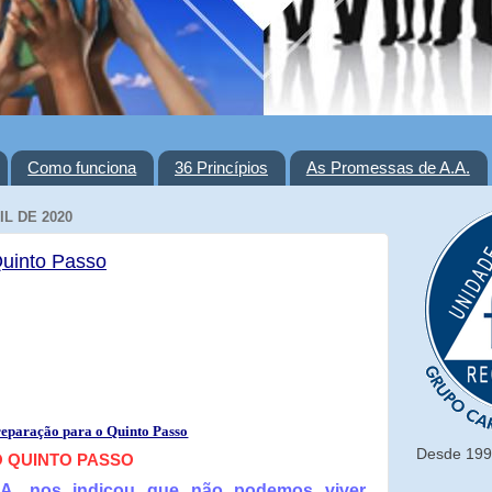
Como funciona
36 Princípios
As Promessas de A.A.
IL DE 2020
Quinto Passo
eparação para o Quinto Passo
Desde 1993
 QUINTO PASSO
.A. nos indicou que não podemos viver