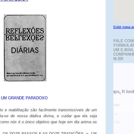
Exibir mapa a
FALE CON
FORMULÁR
UM E-MAIL
COMPANH
M.BR
UM GRANDE PARADOXO
o e reabilitação são facilmente transmissíveis de um
ata-se de nossa dádiva divina, e cuidar que ela seja
como nós é o único objetivo que hoje em dia anima os
OS DOZE PASSOS E AS DOZE TRADIÇÕES, p. 136