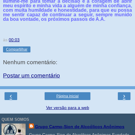
Ilumine-me para tomar a decisão e a coragem de abrir
meu espírito e minha vida a alguém de minha confiança,
com muita humildade e honestidade, para que eu possa
me sentir capaz de continuar a seguir, sempre munido
da boa vontade, os próximos passos de A.A.
às
00:03
Compartilhar
Nenhum comentário:
Postar um comentário
‹
›
Página inicial
Ver versão para a web
QUEM SOMOS
Grupo Carmo-Sion de Alcoólicos Anônimos
Grupo Carmo-Sion de Alcoólicos Anônimos Fundado