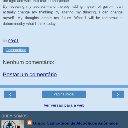
the light and walk into fear to find peace.
By revealing my secrets—and thereby ridding myself of guilt—I can
actually change my thinking; by altering my thinking, I can change
myself. My thoughts create my future. What I will be tomorrow is
determinedby what I think today.
às
00:01
Compartilhar
Nenhum comentário:
Postar um comentário
‹
›
Página inicial
Ver versão para a web
QUEM SOMOS
Grupo Carmo-Sion de Alcoólicos Anônimos