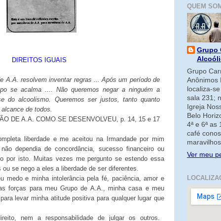
QUEM SO
Grupo 
Alcoól
DIREITOS IGUAIS
Grupo Carm
e A.A. resolvem inventar regras ... Após um período de
Anônimos 
localiza-s
rupo se acalma .... Não queremos negar a ninguém a
sala 231; 
-se do alcoolismo. Queremos ser justos, tanto quanto
Igreja No
 alcance de todos.
Belo Horiz
ÃO DE A.A. COMO SE DESENVOLVEU, p. 14, 15 e 17
4ª e 6ª as
café conos
ompleta liberdade e me aceitou na Irmandade por mim
maravilhos
ão dependia de concordância, sucesso financeiro ou
Ver meu pe
to por isto. Muitas vezes me pergunto se estendo essa
ou se nego a eles a liberdade de ser diferentes.
LOCALIZA
eu medo e minha intolerância pela fé, paciência, amor e
tas forças para meu Grupo de A.A., minha casa e meu
para levar minha atitude positiva para qualquer lugar que
eito, nem a responsabilidade de julgar os outros.