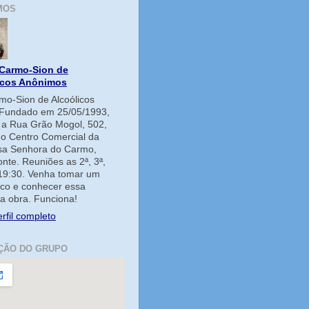
MOS
Carmo-Sion de
icos Anônimos
o-Sion de Alcoólicos
Fundado em 25/05/1993,
e a Rua Grão Mogol, 502,
no Centro Comercial da
ssa Senhora do Carmo,
onte. Reuniões as 2ª, 3ª,
 19:30. Venha tomar um
co e conhecer essa
a obra. Funciona!
rfil completo
ÇÃO DO GRUPO