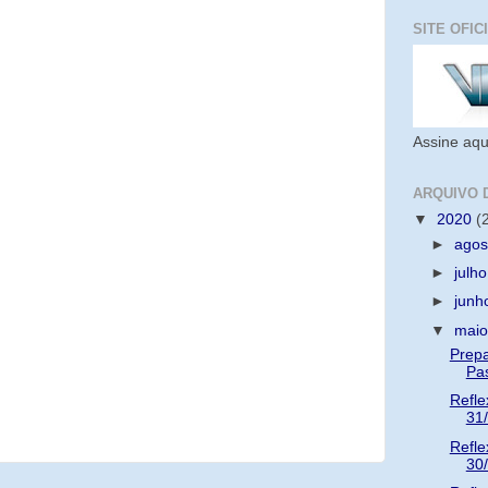
SITE OFIC
Assine aqu
ARQUIVO 
▼
2020
(
►
ago
►
julh
►
jun
▼
mai
Prepa
Pa
Refle
31
Refle
30