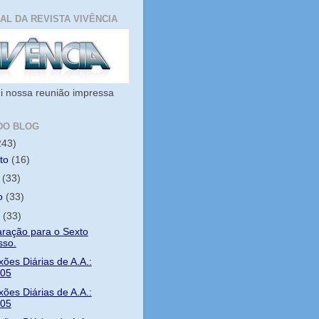
IAL DA REVISTA VIVÊNCIA
i nossa reunião impressa
DO BLOG
243)
sto
(16)
o
(33)
ho
(33)
o
(33)
ração para o Sexto
sso.
xões Diárias de A.A.:
/05
xões Diárias de A.A.:
/05