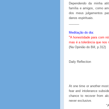
Dependendo da minha ati
família e amigos, como a
dos meus julgamentos pa
danos espirituais.
______
Meditação do dia:
“
A honestidade para com nó
mas é a tolerância que nos 
(Na Opinião do Bill, p.312)
Daily Reflection
At one time or another most 
fear and intolerance subsi
chance to recover from al
never exclusive.
"