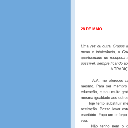
28 DE MAIO
Uma vez ou outra, Grupos d
medo e intolerância, o G
oportunidade de recuperar
possível, sempre ficando ao
A TRADIÇ
A.A. me ofereceu c
mesmo. Para ser membro n
educação, e sou muito gra
mesma igualdade aos outros 
Hoje tento substituir m
aceitação. Posso levar es
escritório. Faço um esforço 
vou.
Não tenho nem o dir