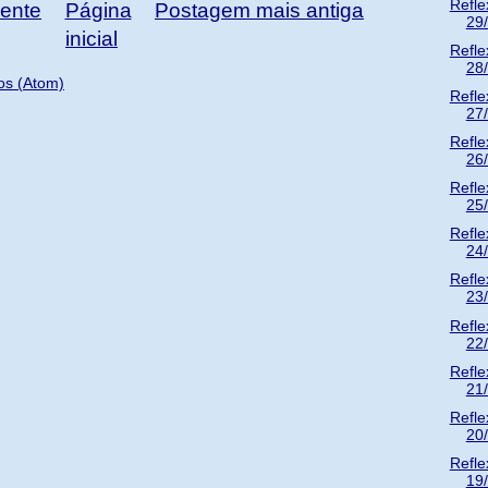
Refle
ente
Página
Postagem mais antiga
29
inicial
Refle
28
os (Atom)
Refle
27
Refle
26
Refle
25
Refle
24
Refle
23
Refle
22
Refle
21
Refle
20
Refle
19