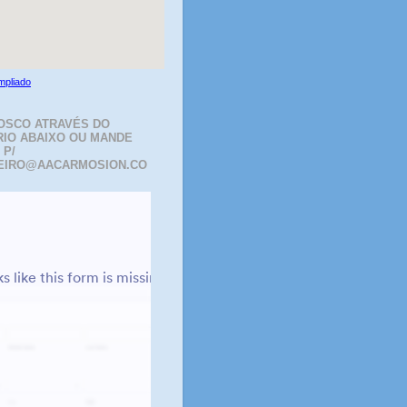
mpliado
OSCO ATRAVÉS DO
IO ABAIXO OU MANDE
 P/
EIRO@AACARMOSION.CO