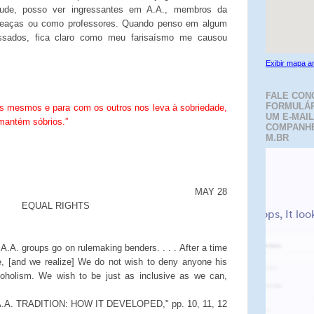
tude, posso ver ingressantes em A.A., membros da
meaças ou como professores. Quando penso em algum
ssados, fica claro como meu farisaísmo me causou
Exibir mapa a
FALE CON
FORMULÁR
s mesmos e para com os outros nos leva à sobriedade,
UM E-MAIL
mantém sóbrios.”
COMPANH
M.BR
MAY 28
EQUAL RIGHTS
A.A. groups go on rulemaking benders. . . . After a time
de, [and we realize] We do not wish to deny anyone his
coholism. We wish to be just as inclusive as we can,
A.A. TRADITION: HOW IT DEVELOPED," pp. 10, 11, 12