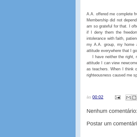
A.A. offered me complete f
Membership did not depend 
am so grateful for that. I of
if I deny them the freedom
intolerance with faith, pati
my A.A. group, my home an
attitude everywhere that I go
I have neither the right,
attitude I can view newcom
as teachers. When I think 
righteousness caused me spi
às
00:02
Nenhum comentário
Postar um comentár