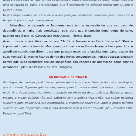
uma sensação de culpa e inferioridade que é extremamente difícil de relatar num Quarto e
Quinto Passo.
Muitos dependentes, no início de sua recuperação, sentem-se com esse peso; mas com o
tempo tal preocupação desaparece.
Além disso, o dependente frequentemente tem a impressão de que seu caso de
dependência é muito mais complicado, pois acha que é também dependente de sexo,
quando isso é raro.
–
(
O Caminho dos Doze Passos
John E. Burns)
Assim nos diz nossa literatura no livro “Os Doze Passos e as Doze Tradições”: “Parece
impossível
gostar
da lascívia. Mas, quantos homens e mulheres falam da boca para fora, e
acreditam naquilo que dizem, para que possam esconder a lascívia num canto escuro de
suas mentes? E, mesmo ficando dentro dos limites convencionais, muitas pessoas precisam
admitir que suas excursões sexuais imaginárias são capazes de adornar-se como sonhos
românticos.”
(Os Doze Passos e as Doze Tradições)
AS DROGAS E O PRAZER
As drogas, de maneira geral, dão um prazer químico, o que é diferente do prazer fisiológico,
que é natural. O prazer químico desparece quando passa o efeito da droga, portanto ele
pode vir e desaparecer, conforme a duração do efeito da droga utilizada. Em geral, quem
procura o prazer químico não está satisfeito com a própria vida e não tem saúde psíquica
suficiente para trabalhar a sua insatisfação. É importante saber que, após o prazer químico
sucede-se uma depressão; isso já não acontece com o prazer natural.
(
123 Respostas sobre
–
Drogas
Içami Tiba)