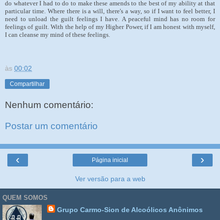
do whatever I had to do to make these amends to the best of my ability at that
particular time. Where there is a will, there's a way, so if I want to feel better, I
need to unload the guilt feelings I have. A peaceful mind has no room for
feelings of guilt. With the help of my Higher Power, if I am honest with myself,
I can cleanse my mind of these feelings.
às
00:02
Compartilhar
Nenhum comentário:
Postar um comentário
‹
›
Página inicial
Ver versão para a web
QUEM SOMOS
Grupo Carmo-Sion de Alcoólicos Anônimos