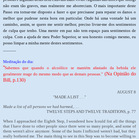
não eram tão graves, mas realmente me aborreciam. O mais importante deste
Passo era tornar-me disposto a fazer o que precisasse para reparar os danos o
melhor que pudesse nesta hora em particular. Onde há uma vontade há um
caminho, assim, se quero me sentir melhor, preciso livrar-me dos sentimentos
de culpa que tenho. Uma mente em paz não tem espaço para sentimentos de
culpa. Com a ajuda de meu Poder Superior, se sou honesto comigo mesmo, eu
posso limpar a minha mente destes sentimentos.
______
Meditação do dia:
“
Sabemos que quando o alcoólico se mantém afastado da bebida ele
(Na Opinião do
geralmente reage do mesmo modo que as demais pessoas.”
Bill, p.130)
AUGUST 8
"MADE A LIST . . ."
Made a list of all persons we had harmed, . . .
TWELVE STEPS AND TWELVE TRADITIONS, p. 77
When I approached the Eighth Step, I wondered how Icould list all the things
that I have done to other people since there were so many people, and some of
them weren't alive anymore. Some of the hurts I inflicted weren't bad, but they
really bothered me. The main thing to see in this Step was to become willing to