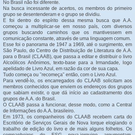
No Brasil não foi diferente.
Na busca incessante de acertos, os membros do primeiro
grupo se desentenderam e o grupo se dividiu.
E foi dentro do espírito dessa mesma busca que A.A.
começou a multiplicar-se em nosso país, com diversos
grupos buscando caminhos que os mantivessem em
comunicação constante, através de uma linguagem comum.
Esse foi o panorama de 1947 a 1969, até o surgimento, em
São Paulo, do Centro de Distribuição de Literatura de A.A.
para o Brasil (CLAAB), que passa a editar e distribuir o livro
Alcoólicos Anônimos, texto-base para a Irmandade, logo
apelidado de Livro Azul, em razão da cor de sua capa.
Tudo começa ou "recomeça" então, com o Livro Azul.
Para vendê-lo, os encarregados do CLAAB solicitam aos
membros conhecidos que enviem os endereços dos grupos
que sabiam existir, o que dá início ao cadastramento dos
grupos de A.A. do Brasil.
O CLAAB passa a funcionar, desse modo, como a Central
de Informações do A.A. brasileiro.
Em 1973, os companheiros do CLAAB recebem carta do
Escritório de Serviços Gerais de Nova Iorque elogiando o
trabalho de edição do livro e de mais alguns folhetos. Os
companheiros do ESG nova-iorquino argumentam,