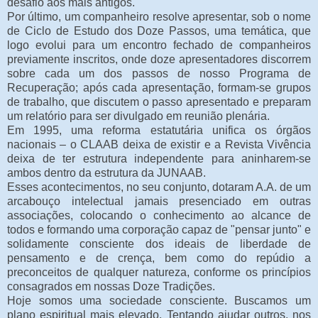
desafio aos mais antigos.
Por último, um companheiro resolve apresentar, sob o nome
de Ciclo de Estudo dos Doze Passos, uma temática, que
logo evolui para um encontro fechado de companheiros
previamente inscritos, onde doze apresentadores discorrem
sobre cada um dos passos de nosso Programa de
Recuperação; após cada apresentação, formam-se grupos
de trabalho, que discutem o passo apresentado e preparam
um relatório para ser divulgado em reunião plenária.
Em 1995, uma reforma estatutária unifica os órgãos
nacionais – o CLAAB deixa de existir e a Revista Vivência
deixa de ter estrutura independente para aninharem-se
ambos dentro da estrutura da JUNAAB.
Esses acontecimentos, no seu conjunto, dotaram A.A. de um
arcabouço intelectual jamais presenciado em outras
associações, colocando o conhecimento ao alcance de
todos e formando uma corporação capaz de "pensar junto" e
solidamente consciente dos ideais de liberdade de
pensamento e de crença, bem como do repúdio a
preconceitos de qualquer natureza, conforme os princípios
consagrados em nossas Doze Tradições.
Hoje somos uma sociedade consciente. Buscamos um
plano espiritual mais elevado. Tentando ajudar outros, nos