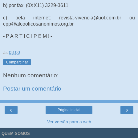
b) por fax: (0XX11) 3229-3611
c) pela internet: revista-vivencia@uol.com.br ou
cpp@alcoolicosanonimos.org.br
- P A R T I C I P E M ! -
às
08:00
Compartilhar
Nenhum comentário:
Postar um comentário
‹
›
Página inicial
Ver versão para a web
QUEM SOMOS