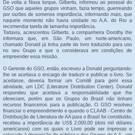
De volta a Nova Iorque, Gilberto, informou ao pessoal do
GSO que aqueles grupos vinham, fazia tempo, guerreando
por razões de somenos importância, informando mais, que
naquele momento não havia unidade no A.A. do Rio a
recomendar tarefa de tamanha importância.
Todavia, acrescentou Gilberto, a companheira Dorothy lhe
informara que, em São Paulo, um norte-americano,
chamado Donald já tinha parte do livro traduzido para uso
no seu Grupo e que o considerava em condições de
empreender essa missão.
O Gerente do GSO, então, escreveu a Donald perguntando-
lhe se aceitava o encargo de traduzir e publicar o livro. Se
aceitasse, deveria formar um Comitê para gerir essa
atividade, um LDC (Literature Distribution Center). Donald
respondeu que aceitava a responsabilidade que lhe
ofereciam, porém que os Grupos do Brasil não tinham
recursos financeiros para a publicação. O GSO resolveu
financiar o empreendimento e quando o CLAAB - Centro de
Distribuição de Literatura de AA para o Brasil foi constituído,
recebeu a importância de US$ 2.000,00 (dois mil dólares
americanos) com os quais o Livro pode ser impresso e
colocado à disposição do público e dos Grupos de A.A., em