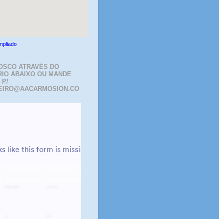
mpliado
OSCO ATRAVÉS DO
IO ABAIXO OU MANDE
 P/
EIRO@AACARMOSION.CO