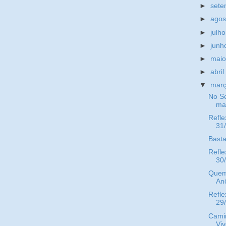
►
set
►
ago
►
julh
►
jun
►
mai
►
abri
▼
mar
No Se
man
Refle
31
Basta
Refle
30
Quem
An
Refle
29
Cami
Viv