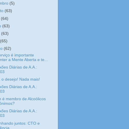
embro
(5)
sto
(63)
o
(64)
ho
(63)
o
(63)
l
(65)
ço
(62)
rviço é importante
ter a Mente Aberta e te...
xões Diárias de A.A.:
/03
 o desejo! Nada mais!
xões Diárias de A.A.:
/03
 é membro de Alcoólicos
ônimos?
xões Diárias de A.A.:
/03
nhando juntos: CTO e
ência