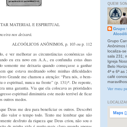
QUEM SO
TAR MATERIAL E ESPIRITUAL
Grupo 
nceira nos deixará.
Alcoól
Grupo Carm
ALCOÓLICOS ANÔNIMOS, p. 103
ou
p. 112
Anônimos 
localiza-s
o, e ver melhorar as circunstâncias econômicas são
sala 231; 
uando eu era novo em A.A., eu confundia estas duas
Igreja No
do somente me deixaria quando começasse a ganhar
Belo Horiz
 em que estava meditando sobre minhas dificuldades
4ª e 6ª as
 Livro Grande me chamou a atenção: “Para nós, o bem-
café conos
u o espiritual, nunca na frente” (p. 131)*.
De repente,
maravilhos
era uma garantia. Via que ela colocava as prioridades
Ver meu pe
resso espiritual diminuiria este medo terrível de ficar
os outros medos.
LOCALIZA
s que Deus me deu para beneficiar os outros. Descobri
s dão valor o tempo todo. Tento me lembrar que não
omente desfruto da riqueza que Deus criou, não sou o
ósito de minha vida é muito mais claro quando apenas