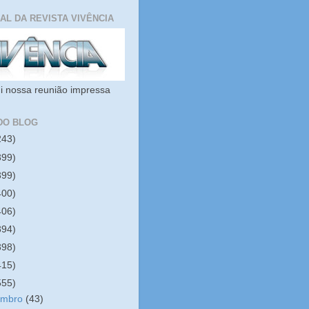
IAL DA REVISTA VIVÊNCIA
i nossa reunião impressa
DO BLOG
243)
399)
399)
400)
406)
394)
398)
415)
555)
embro
(43)