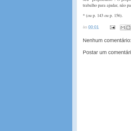
trabalho para ajudar, não pa
* (
ou
p. 143
ou
p. 156).
às
00:01
Nenhum comentário
Postar um comentár