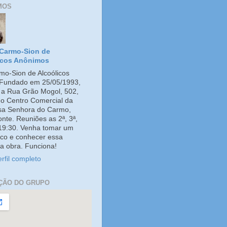
MOS
Carmo-Sion de
icos Anônimos
o-Sion de Alcoólicos
Fundado em 25/05/1993,
e a Rua Grão Mogol, 502,
no Centro Comercial da
ssa Senhora do Carmo,
onte. Reuniões as 2ª, 3ª,
 19:30. Venha tomar um
co e conhecer essa
a obra. Funciona!
rfil completo
ÇÃO DO GRUPO