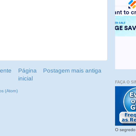
ente
Página
Postagem mais antiga
inicial
FAÇA O SI
os (Atom)
O segredo 