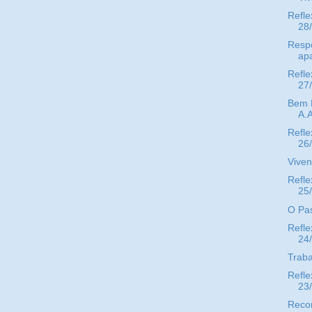
Refle
28
Respo
ap
Refle
27
Bem E
A.A
Refle
26
Viven
Refle
25
O Pas
Refle
24
Traba
Refle
23
Reco