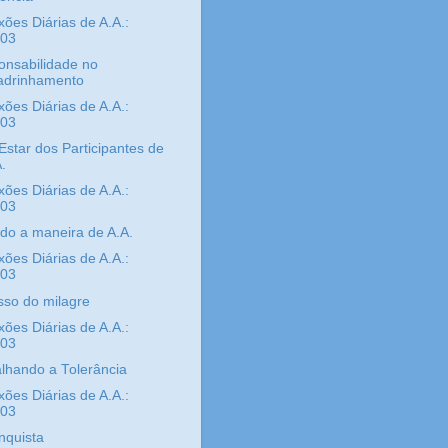
xões Diárias de A.A.:
/03
nsabilidade no
adrinhamento
xões Diárias de A.A.:
/03
star dos Participantes de
.
xões Diárias de A.A.:
/03
do a maneira de A.A.
xões Diárias de A.A.:
/03
so do milagre
xões Diárias de A.A.:
/03
lhando a Tolerância
xões Diárias de A.A.:
/03
nquista