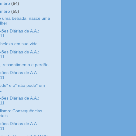
embro
(64)
embro
(65)
e uma bêbada, nasce uma
lher
xões Diárias de A.A.:
/11
beleza em sua vida
xões Diárias de A.A.:
/11
, ressentimento e perdão
xões Diárias de A.A.:
/11
ode" e o" não pode" em
.
xões Diárias de A.A.:
/11
lismo: Consequências
iais
xões Diárias de A.A.:
/11