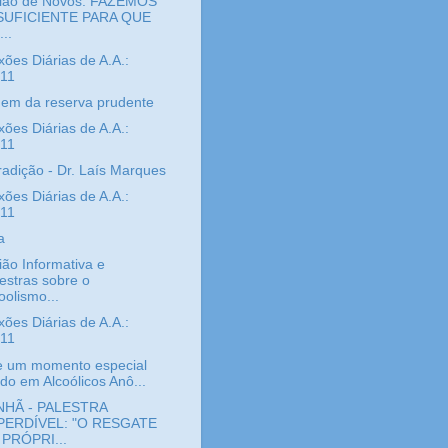
ião de Novos: FAZEMOS
SUFICIENTE PARA QUE
..
xões Diárias de A.A.:
/11
gem da reserva prudente
xões Diárias de A.A.:
/11
radição - Dr. Laís Marques
xões Diárias de A.A.:
/11
a
ão Informativa e
estras sobre o
oolismo...
xões Diárias de A.A.:
/11
e um momento especial
ido em Alcoólicos Anô...
HÃ - PALESTRA
PERDÍVEL: "O RESGATE
 PRÓPRI...