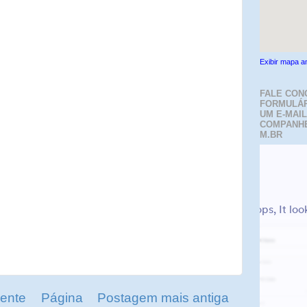
Exibir mapa a
FALE CON
FORMULÁR
UM E-MAIL
COMPANH
M.BR
ente
Página
Postagem mais antiga