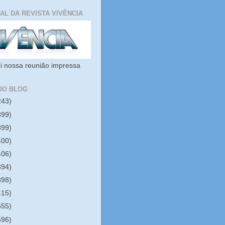
IAL DA REVISTA VIVÊNCIA
i nossa reunião impressa
DO BLOG
243)
399)
399)
400)
406)
394)
398)
415)
555)
596)