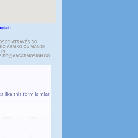
mpliado
OSCO ATRAVÉS DO
IO ABAIXO OU MANDE
 P/
EIRO@AACARMOSION.CO