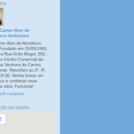
MOS
Carmo-Sion de
icos Anônimos
o-Sion de Alcoólicos
Fundado em 25/05/1993,
e a Rua Grão Mogol, 502,
no Centro Comercial da
ssa Senhora do Carmo,
onte. Reuniões as 2ª, 3ª,
 19:30. Venha tomar um
co e conhecer essa
a obra. Funciona!
rfil completo
ÇÃO DO GRUPO