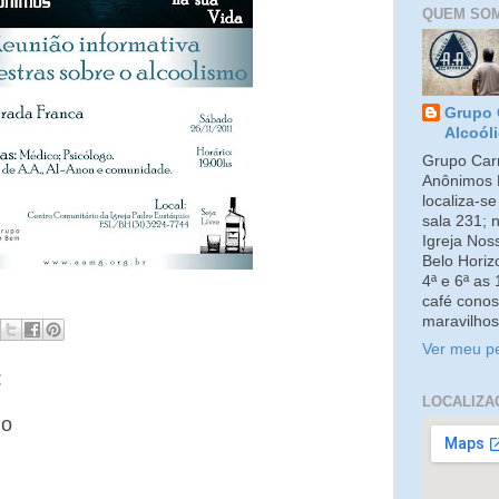
QUEM SO
Grupo 
Alcoól
Grupo Carm
Anônimos 
localiza-s
sala 231; 
Igreja No
Belo Horiz
4ª e 6ª as
café conos
maravilhos
Ver meu pe
:
LOCALIZA
io