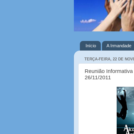
Início
A Irmandade
TERÇA-FEIRA, 22 DE NOV
Reunião Informativa 
26/11/2011