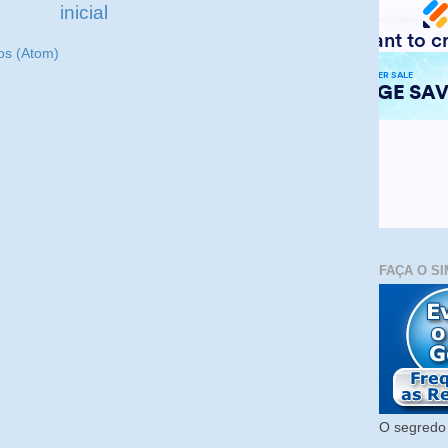
inicial
os (Atom)
FAÇA O SI
O segredo 