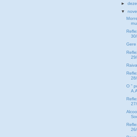
►
dez
▼
nov
Morr
mu
Refle
30
Gere 
Refle
29
Raiva
Refle
28
O " p
A.A
Refle
27
Alcoo
Soc
Refle
26