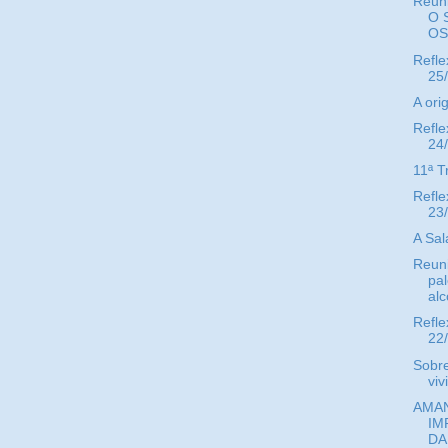
Reun
O 
OS.
Refle
25
A ori
Refle
24
11ª T
Refle
23
A Sal
Reuni
pal
alc
Refle
22
Sobr
viv
AMAN
IM
DA