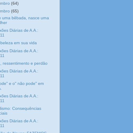
embro
(64)
embro
(65)
e uma bêbada, nasce uma
lher
xões Diárias de A.A.:
/11
beleza em sua vida
xões Diárias de A.A.:
/11
, ressentimento e perdão
xões Diárias de A.A.:
/11
ode" e o" não pode" em
.
xões Diárias de A.A.:
/11
lismo: Consequências
iais
xões Diárias de A.A.:
/11