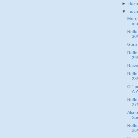
►
dez
▼
nov
Morr
mu
Refle
30
Gere 
Refle
29
Raiva
Refle
28
O " p
A.A
Refle
27
Alcoo
Soc
Refle
26