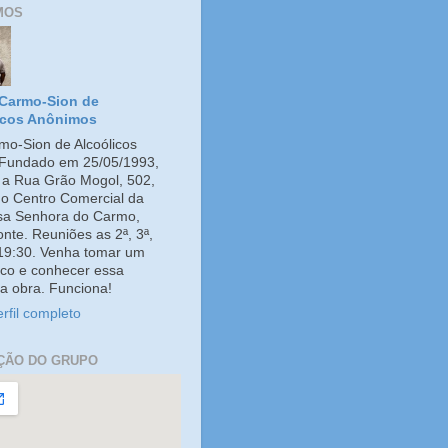
MOS
Carmo-Sion de
icos Anônimos
o-Sion de Alcoólicos
Fundado em 25/05/1993,
e a Rua Grão Mogol, 502,
no Centro Comercial da
ssa Senhora do Carmo,
onte. Reuniões as 2ª, 3ª,
 19:30. Venha tomar um
co e conhecer essa
a obra. Funciona!
rfil completo
ÇÃO DO GRUPO