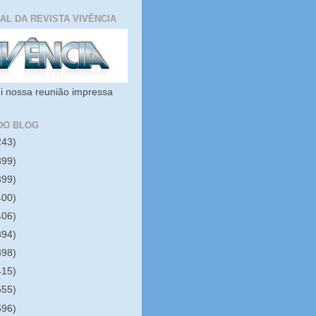
IAL DA REVISTA VIVÊNCIA
i nossa reunião impressa
DO BLOG
243)
399)
399)
400)
406)
394)
398)
415)
555)
596)