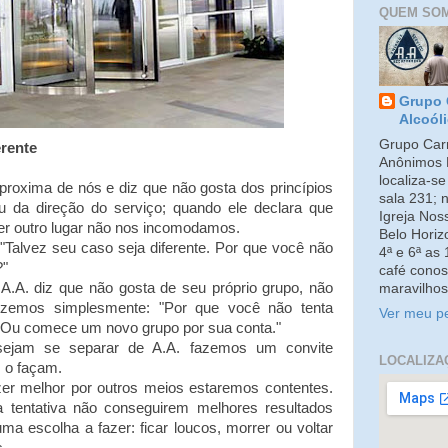
QUEM SO
Grupo 
Alcoól
Grupo Carm
erente
Anônimos 
localiza-s
oxima de nós e diz que não gosta dos princípios
sala 231; 
u da direção do serviço; quando ele declara que
Igreja No
er outro lugar não nos incomodamos.
Belo Horiz
Talvez seu caso seja diferente. Por que você não
4ª e 6ª as
?"
café conos
A. diz que não gosta de seu próprio grupo, não
maravilhos
Dizemos simplesmente: "Por que você não tenta
Ver meu pe
 Ou comece um novo grupo por sua conta."
sejam se separar de A.A. fazemos um convite
LOCALIZA
 o façam.
er melhor por outros meios estaremos contentes.
 tentativa não conseguirem melhores resultados
a escolha a fazer: ficar loucos, morrer ou voltar