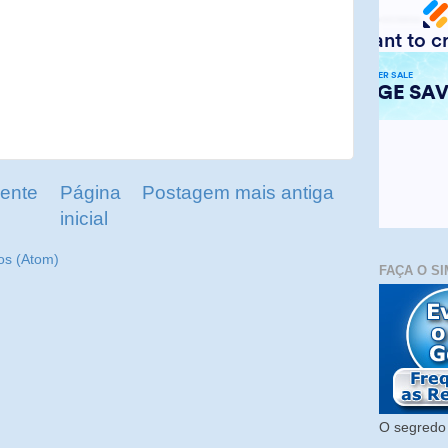
ente
Página
Postagem mais antiga
inicial
os (Atom)
FAÇA O SI
O segredo 