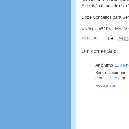
para Alcoólicos Anônimo
A decisão é toda deles. 
Doze Conceitos para Ser
Vivência nº 106 – Mar./Ab
às
09:00
Um comentário:
Anônimo
11 de n
Bom dia companhei
e mais vinte e quatr
Responder