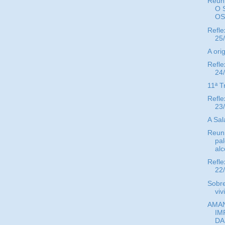
Reun
O 
OS.
Refle
25
A ori
Refle
24
11ª T
Refle
23
A Sal
Reuni
pal
alc
Refle
22
Sobr
viv
AMAN
IM
DA