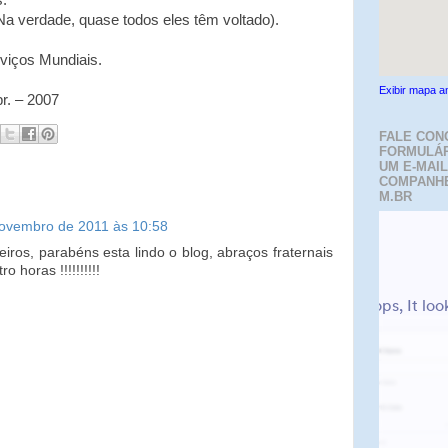
s.
(Na verdade, quase todos eles têm voltado).
viços Mundiais.
Exibir mapa a
r. – 2007
FALE CON
FORMULÁR
UM E-MAIL
COMPANH
M.BR
ovembro de 2011 às 10:58
ros, parabéns esta lindo o blog, abraços fraternais
o horas !!!!!!!!!!