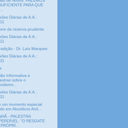
ião de Novos: FAZEMOS
SUFICIENTE PARA QUE
..
xões Diárias de A.A.:
/11
gem da reserva prudente
xões Diárias de A.A.:
/11
radição - Dr. Laís Marques
xões Diárias de A.A.:
/11
a
ão Informativa e
estras sobre o
oolismo...
xões Diárias de A.A.:
/11
e um momento especial
ido em Alcoólicos Anô...
HÃ - PALESTRA
PERDÍVEL: "O RESGATE
 PRÓPRI...