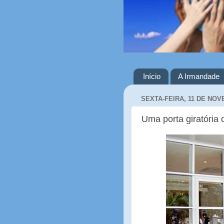
Início
A Irmandade
SEXTA-FEIRA, 11 DE NOV
Uma porta giratória 