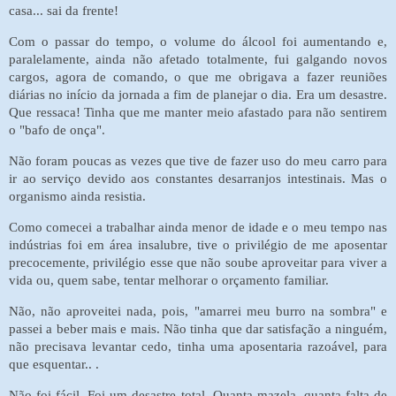
casa... sai da frente!
Com o passar do tempo, o volume do álcool foi aumentando e,
paralelamente, ainda não afetado totalmente, fui galgando novos
cargos, agora de comando, o que me obrigava a fazer reuniões
diárias no início da jornada a fim de planejar o dia. Era um desastre.
Que ressaca! Tinha que me manter meio afastado para não sentirem
o "bafo de onça".
Não foram poucas as vezes que tive de fazer uso do meu carro para
ir ao serviço devido aos constantes desarranjos intestinais. Mas o
organismo ainda resistia.
Como comecei a trabalhar ainda menor de idade e o meu tempo nas
indústrias foi em área insalubre, tive o privilégio de me aposentar
precocemente, privilégio esse que não soube aproveitar para viver a
vida ou, quem sabe, tentar melhorar o orçamento familiar.
Não, não aproveitei nada, pois, "amarrei meu burro na sombra" e
passei a beber mais e mais. Não tinha que dar satisfação a ninguém,
não precisava levantar cedo, tinha uma aposentaria razoável, para
que esquentar.. .
Não foi fácil. Foi um desastre total. Quanta mazela, quanta falta de