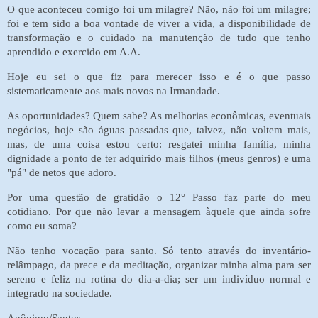
O que aconteceu comigo foi um milagre? Não, não foi um milagre;
foi e tem sido a boa vontade de viver a vida, a disponibilidade de
transformação e o cuidado na manutenção de tudo que tenho
aprendido e exercido em A.A.
Hoje eu sei o que fiz para merecer isso e é o que passo
sistematicamente aos mais novos na Irmandade.
As oportunidades? Quem sabe? As melhorias econômicas, eventuais
negócios, hoje são águas passadas que, talvez, não voltem mais,
mas, de uma coisa estou certo: resgatei minha família, minha
dignidade a ponto de ter adquirido mais filhos (meus genros) e uma
"pá" de netos que adoro.
Por uma questão de gratidão o 12° Passo faz parte do meu
cotidiano. Por que não levar a mensagem àquele que ainda sofre
como eu soma?
Não tenho vocação para santo. Só tento através do inventário-
relâmpago, da prece e da meditação, organizar minha alma para ser
sereno e feliz na rotina do dia-a-dia; ser um indivíduo normal e
integrado na sociedade.
Anônimo/Santos