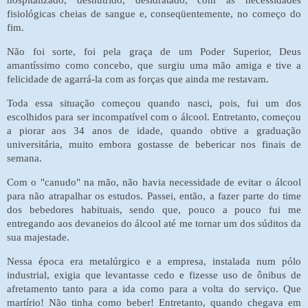
fisiológicas cheias de sangue e, conseqüentemente, no começo do
fim.
Não foi sorte, foi pela graça de um Poder Superior, Deus
amantíssimo como concebo, que surgiu uma mão amiga e tive a
felicidade de agarrá-la com as forças que ainda me restavam.
Toda essa situação começou quando nasci, pois, fui um dos
escolhidos para ser incompatível com o álcool. Entretanto, começou
a piorar aos 34 anos de idade, quando obtive a graduação
universitária, muito embora gostasse de bebericar nos finais de
semana.
Com o "canudo" na mão, não havia necessidade de evitar o álcool
para não atrapalhar os estudos. Passei, então, a fazer parte do time
dos bebedores habituais, sendo que, pouco a pouco fui me
entregando aos devaneios do álcool até me tornar um dos súditos da
sua majestade.
Nessa época era metalúrgico e a empresa, instalada num pólo
industrial, exigia que levantasse cedo e fizesse uso de ônibus de
afretamento tanto para a ida como para a volta do serviço. Que
martírio! Não tinha como beber! Entretanto, quando chegava em