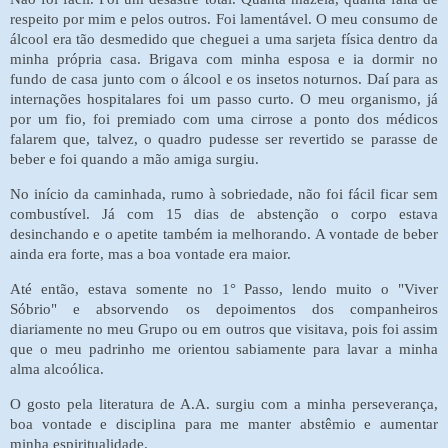
respeito por mim e pelos outros. Foi lamentável. O meu consumo de
álcool era tão desmedido que cheguei a uma sarjeta física dentro da
minha própria casa. Brigava com minha esposa e ia dormir no
fundo de casa junto com o álcool e os insetos noturnos. Daí para as
internações hospitalares foi um passo curto. O meu organismo, já
por um fio, foi premiado com uma cirrose a ponto dos médicos
falarem que, talvez, o quadro pudesse ser revertido se parasse de
beber e foi quando a mão amiga surgiu.
No início da caminhada, rumo à sobriedade, não foi fácil ficar sem
combustível. Já com 15 dias de abstenção o corpo estava
desinchando e o apetite também ia melhorando. A vontade de beber
ainda era forte, mas a boa vontade era maior.
Até então, estava somente no 1° Passo, lendo muito o "Viver
Sóbrio" e absorvendo os depoimentos dos companheiros
diariamente no meu Grupo ou em outros que visitava, pois foi assim
que o meu padrinho me orientou sabiamente para lavar a minha
alma alcoólica.
O gosto pela literatura de A.A. surgiu com a minha perseverança,
boa vontade e disciplina para me manter abstêmio e aumentar
minha espiritualidade.