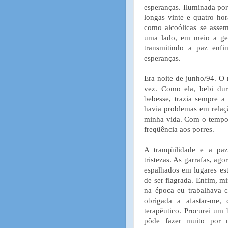
esperanças. Iluminada por
longas vinte e quatro ho
como alcoólicas se asse
uma lado, em meio a ges
transmitindo a paz enfi
esperanças.
Era noite de junho/94. O 
vez. Como ela, bebi du
bebesse, trazia sempre a
havia problemas em relaçã
minha vida. Com o tempo
freqüência aos porres.
A tranqüilidade e a paz
tristezas. As garrafas, ag
espalhados em lugares est
de ser flagrada. Enfim, m
na época eu trabalhava c
obrigada a afastar-me,
terapêutico. Procurei um 
pôde fazer muito por 