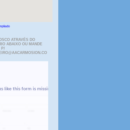
mpliado
OSCO ATRAVÉS DO
IO ABAIXO OU MANDE
 P/
EIRO@AACARMOSION.CO