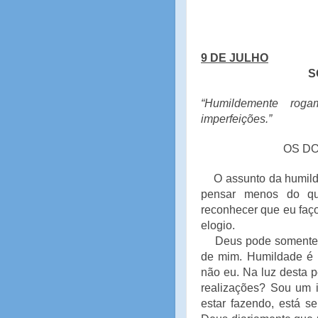
9 DE JULHO
S
“Humildemente rog
imperfeições.”
OS DO
O assunto da humilda
pensar menos do q
reconhecer que eu faço
elogio.
Deus pode somente fa
de mim. Humildade é 
não eu. Na luz desta 
realizações? Sou um i
estar fazendo, está s