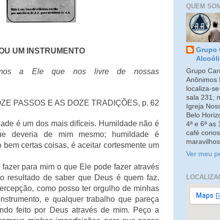
QUEM SO
Grupo 
OU UM INSTRUMENTO
Alcoól
Grupo Carm
amos a Ele que nos livre de nossas
Anônimos 
localiza-s
sala 231; 
ZE PASSOS E AS DOZE TRADIÇÕES, p. 62
Igreja No
Belo Horiz
de é um dos mais difíceis. Humildade não é
4ª e 6ª as
café conos
ue deveria de mim mesmo; humildade é
maravilhos
 bem certas coisas, é aceitar cortesmente um
Ver meu pe
zer para mim o que Ele pode fazer através
LOCALIZA
o resultado de saber que Deus é quem faz,
percepção, como posso ter orgulho de minhas
nstrumento, e qualquer trabalho que pareça
endo feito por Deus através de mim. Peço a