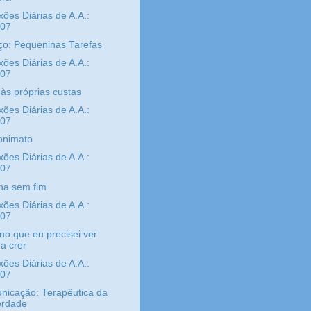
xões Diárias de A.A.:
/07
ço: Pequeninas Tarefas
xões Diárias de A.A.:
/07
 às próprias custas
xões Diárias de A.A.:
/07
onimato
xões Diárias de A.A.:
/07
ha sem fim
xões Diárias de A.A.:
/07
no que eu precisei ver
a crer
xões Diárias de A.A.:
/07
icação: Terapêutica da
erdade