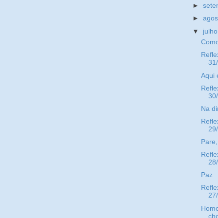
►
set
►
ago
▼
julh
Como 
Refle
31
Aqui 
Refle
30
Na di
Refle
29
Pare
Refle
28
Paz
Refle
27
Home
ch