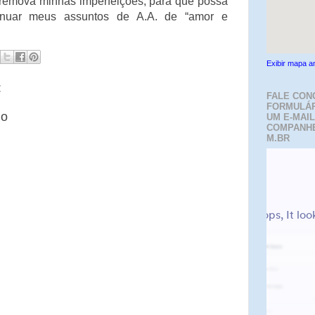
remova minhas imperfeições, para que possa
tinuar meus assuntos de A.A. de “amor e
Exibir mapa a
:
FALE CON
FORMULÁR
io
UM E-MAIL
COMPANH
M.BR