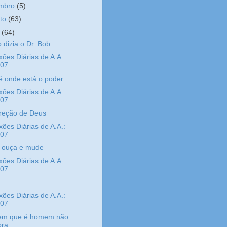
embro
(5)
sto
(63)
o
(64)
dizia o Dr. Bob...
xões Diárias de A.A.:
/07
é onde está o poder...
xões Diárias de A.A.:
/07
reção de Deus
xões Diárias de A.A.:
/07
, ouça e mude
xões Diárias de A.A.:
/07
xões Diárias de A.A.:
/07
m que é homem não
ora