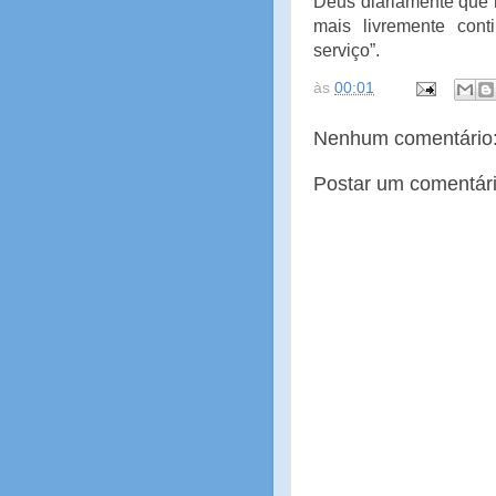
Deus diariamente que 
mais livremente con
serviço”.
às
00:01
Nenhum comentário
Postar um comentár