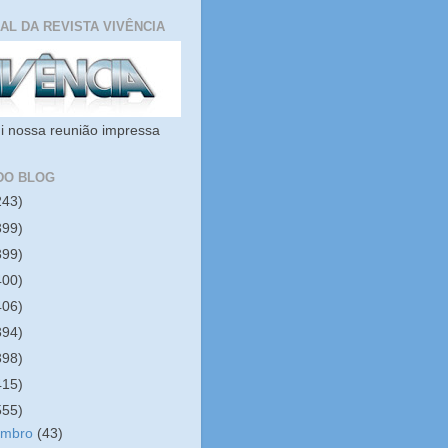
IAL DA REVISTA VIVÊNCIA
i nossa reunião impressa
DO BLOG
243)
399)
399)
400)
406)
394)
398)
415)
555)
embro
(43)