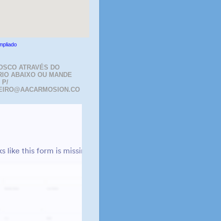
mpliado
OSCO ATRAVÉS DO
IO ABAIXO OU MANDE
 P/
EIRO@AACARMOSION.CO