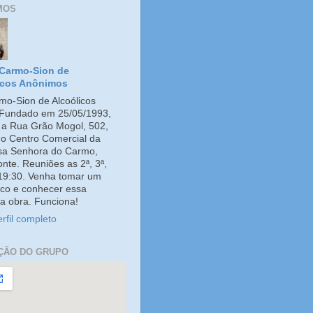
MOS
Carmo-Sion de
icos Anônimos
o-Sion de Alcoólicos
Fundado em 25/05/1993,
e a Rua Grão Mogol, 502,
no Centro Comercial da
ssa Senhora do Carmo,
onte. Reuniões as 2ª, 3ª,
 19:30. Venha tomar um
co e conhecer essa
a obra. Funciona!
rfil completo
ÇÃO DO GRUPO