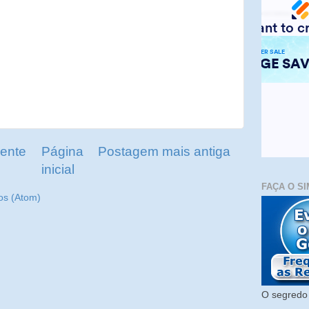
ente
Página
Postagem mais antiga
inicial
FAÇA O SI
os (Atom)
O segredo 