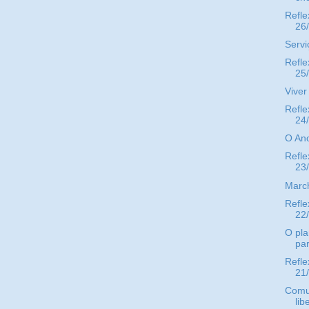
Refle
26
Servi
Refle
25
Viver
Refle
24
O An
Refle
23
Marc
Refle
22
O pla
par
Refle
21
Comun
lib