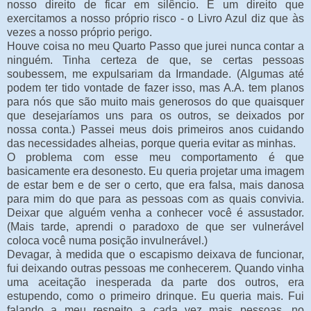
nosso direito de ficar em silêncio. É um direito que
exercitamos a nosso próprio risco - o Livro Azul diz que às
vezes a nosso próprio perigo.
Houve coisa no meu Quarto Passo que jurei nunca contar a
ninguém. Tinha certeza de que, se certas pessoas
soubessem, me expulsariam da Irmandade. (Algumas até
podem ter tido vontade de fazer isso, mas A.A. tem planos
para nós que são muito mais generosos do que quaisquer
que desejaríamos uns para os outros, se deixados por
nossa conta.) Passei meus dois primeiros anos cuidando
das necessidades alheias, porque queria evitar as minhas.
O problema com esse meu comportamento é que
basicamente era desonesto. Eu queria projetar uma imagem
de estar bem e de ser o certo, que era falsa, mais danosa
para mim do que para as pessoas com as quais convivia.
Deixar que alguém venha a conhecer você é assustador.
(Mais tarde, aprendi o paradoxo de que ser vulnerável
coloca você numa posição invulnerável.)
Devagar, à medida que o escapismo deixava de funcionar,
fui deixando outras pessoas me conhecerem. Quando vinha
uma aceitação inesperada da parte dos outros, era
estupendo, como o primeiro drinque. Eu queria mais. Fui
falando a meu respeito a cada vez mais pessoas, no