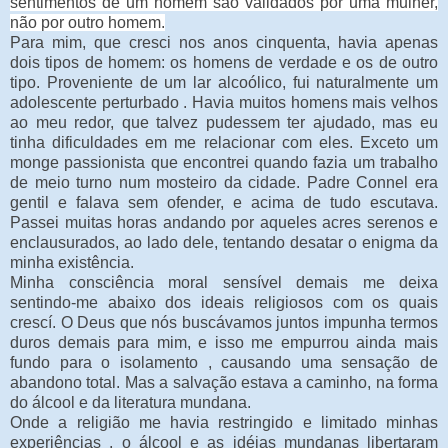
sentimentos de um homem são validados por uma mulher,
não por outro homem.
Para mim, que cresci nos anos cinquenta, havia apenas
dois tipos de homem: os homens de verdade e os de outro
tipo. Proveniente de um lar alcoólico, fui naturalmente um
adolescente perturbado . Havia muitos homens mais velhos
ao meu redor, que talvez pudessem ter ajudado, mas eu
tinha dificuldades em me relacionar com eles. Exceto um
monge passionista que encontrei quando fazia um trabalho
de meio turno num mosteiro da cidade. Padre Connel era
gentil e falava sem ofender, e acima de tudo escutava.
Passei muitas horas andando por aqueles acres serenos e
enclausurados, ao lado dele, tentando desatar o enigma da
minha existência.
Minha consciência moral sensível demais me deixa
sentindo-me abaixo dos ideais religiosos com os quais
crescí. O Deus que nós buscávamos juntos impunha termos
duros demais para mim, e isso me empurrou ainda mais
fundo para o isolamento , causando uma sensação de
abandono total. Mas a salvação estava a caminho, na forma
do álcool e da literatura mundana.
Onde a religião me havia restringido e limitado minhas
experiências , o álcool e as idéias mundanas libertaram