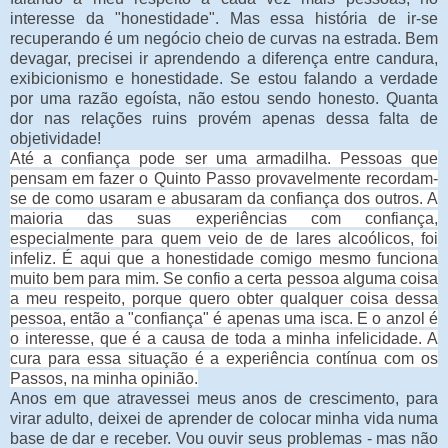
interesse da "honestidade". Mas essa história de ir-se
recuperando é um negócio cheio de curvas na estrada. Bem
devagar, precisei ir aprendendo a diferença entre candura,
exibicionismo e honestidade. Se estou falando a verdade
por uma razão egoísta, não estou sendo honesto. Quanta
dor nas relações ruins provém apenas dessa falta de
objetividade!
Até a confiança pode ser uma armadilha. Pessoas que
pensam em fazer o Quinto Passo provavelmente recordam-
se de como usaram e abusaram da confiança dos outros. A
maioria das suas experiências com confiança,
especialmente para quem veio de de lares alcoólicos, foi
infeliz. É aqui que a honestidade comigo mesmo funciona
muito bem para mim. Se confio a certa pessoa alguma coisa
a meu respeito, porque quero obter qualquer coisa dessa
pessoa, então a "confiança" é apenas uma isca. E o anzol é
o interesse, que é a causa de toda a minha infelicidade. A
cura para essa situação é a experiência contínua com os
Passos, na minha opinião.
Anos em que atravessei meus anos de crescimento, para
virar adulto, deixei de aprender de colocar minha vida numa
base de dar e receber. Vou ouvir seus problemas - mas não