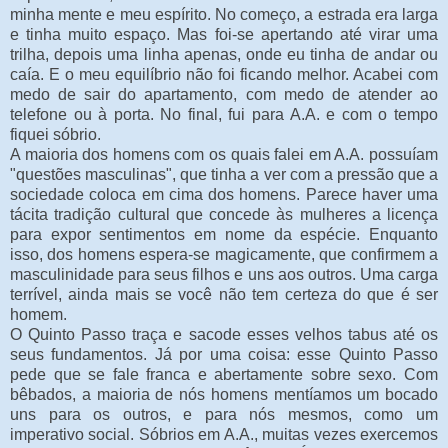
minha mente e meu espírito. No começo, a estrada era larga
e tinha muito espaço. Mas foi-se apertando até virar uma
trilha, depois uma linha apenas, onde eu tinha de andar ou
caía. E o meu equilíbrio não foi ficando melhor. Acabei com
medo de sair do apartamento, com medo de atender ao
telefone ou à porta. No final, fui para A.A. e com o tempo
fiquei sóbrio.
A maioria dos homens com os quais falei em A.A. possuíam
"questões masculinas", que tinha a ver com a pressão que a
sociedade coloca em cima dos homens. Parece haver uma
tácita tradição cultural que concede às mulheres a licença
para expor sentimentos em nome da espécie. Enquanto
isso, dos homens espera-se magicamente, que confirmem a
masculinidade para seus filhos e uns aos outros. Uma carga
terrível, ainda mais se você não tem certeza do que é ser
homem.
O Quinto Passo traça e sacode esses velhos tabus até os
seus fundamentos. Já por uma coisa: esse Quinto Passo
pede que se fale franca e abertamente sobre sexo. Com
bêbados, a maioria de nós homens mentíamos um bocado
uns para os outros, e para nós mesmos, como um
imperativo social. Sóbrios em A.A., muitas vezes exercemos