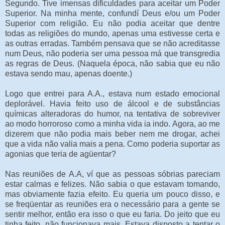
Segundo. Tive imensas dificuldades para aceitar um Poder
Superior. Na minha mente, confundí Deus e/ou um Poder
Superior com religião. Eu não podia aceitar que dentre
todas as religiões do mundo, apenas uma estivesse certa e
as outras erradas. Também pensava que se não acreditasse
num Deus, não poderia ser uma pessoa má que transgredia
as regras de Deus. (Naquela época, não sabia que eu não
estava sendo mau, apenas doente.)
Logo que entrei para A.A., estava num estado emocional
deplorável. Havia feito uso de álcool e de substâncias
químicas alteradoras do humor, na tentativa de sobreviver
ao modo horroroso como a minha vida ia indo. Agora, ao me
dizerem que não podia mais beber nem me drogar, achei
que a vida não valia mais a pena. Como poderia suportar as
agonias que teria de agüentar?
Nas reuniões de A.A, ví que as pessoas sóbrias pareciam
estar calmas e felizes. Não sabia o que estavam tomando,
mas obviamente fazia efeito. Eu queria um pouco disso, e
se freqüentar as reuniões era o necessário para a gente se
sentir melhor, então era isso o que eu faria. Do jeito que eu
tinha feito, não funcionava mais. Estava disposto a tentar o