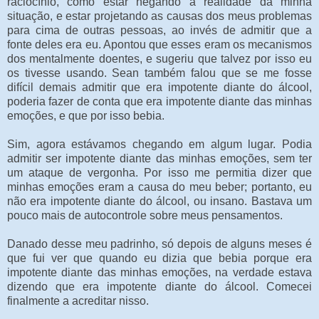
raciocínio, como estar negando a realidade da minha
situação, e estar projetando as causas dos meus problemas
para cima de outras pessoas, ao invés de admitir que a
fonte deles era eu. Apontou que esses eram os mecanismos
dos mentalmente doentes, e sugeriu que talvez por isso eu
os tivesse usando. Sean também falou que se me fosse
difícil demais admitir que era impotente diante do álcool,
poderia fazer de conta que era impotente diante das minhas
emoções, e que por isso bebia.
Sim, agora estávamos chegando em algum lugar. Podia
admitir ser impotente diante das minhas emoções, sem ter
um ataque de vergonha. Por isso me permitia dizer que
minhas emoções eram a causa do meu beber; portanto, eu
não era impotente diante do álcool, ou insano. Bastava um
pouco mais de autocontrole sobre meus pensamentos.
Danado desse meu padrinho, só depois de alguns meses é
que fui ver que quando eu dizia que bebia porque era
impotente diante das minhas emoções, na verdade estava
dizendo que era impotente diante do álcool. Comecei
finalmente a acreditar nisso.