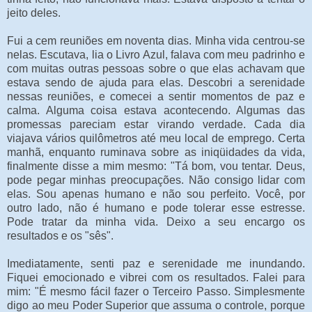
jeito deles.
Fui a cem reuniões em noventa dias. Minha vida centrou-se
nelas. Escutava, lia o Livro Azul, falava com meu padrinho e
com muitas outras pessoas sobre o que elas achavam que
estava sendo de ajuda para elas. Descobri a serenidade
nessas reuniões, e comecei a sentir momentos de paz e
calma. Alguma coisa estava acontecendo. Algumas das
promessas pareciam estar virando verdade. Cada dia
viajava vários quilômetros até meu local de emprego. Certa
manhã, enquanto ruminava sobre as iniqüidades da vida,
finalmente disse a mim mesmo: "Tá bom, vou tentar. Deus,
pode pegar minhas preocupações. Não consigo lidar com
elas. Sou apenas humano e não sou perfeito. Você, por
outro lado, não é humano e pode tolerar esse estresse.
Pode tratar da minha vida. Deixo a seu encargo os
resultados e os "sês".
Imediatamente, senti paz e serenidade me inundando.
Fiquei emocionado e vibrei com os resultados. Falei para
mim: "É mesmo fácil fazer o Terceiro Passo. Simplesmente
digo ao meu Poder Superior que assuma o controle, porque