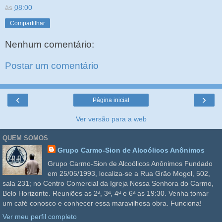
às
08:00
Compartilhar
Nenhum comentário:
Postar um comentário
‹
›
Página inicial
Ver versão para a web
QUEM SOMOS
Grupo Carmo-Sion de Alcoólicos Anônimos
Grupo Carmo-Sion de Alcoólicos Anônimos Fundado
em 25/05/1993, localiza-se a Rua Grão Mogol, 502,
sala 231; no Centro Comercial da Igreja Nossa Senhora do Carmo,
Belo Horizonte. Reuniões as 2ª, 3ª, 4ª e 6ª as 19:30. Venha tomar
um café conosco e conhecer essa maravilhosa obra. Funciona!
Ver meu perfil completo