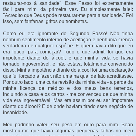
restaurar-nos à sanidade". Esse Passo foi extremamente
fácil para mim, da primeira vez. Eu simplesmente falei:
"Acredito que Deus pode restaurar-me para a sanidade." Foi
isso, sem fanfarras, gritos ou trombetas.
Como eu era ignorante do Segundo Passo! Não tinha
nenhum sentimento interno de aceitação e nenhuma crença
verdadeira de qualquer espécie. E quem havia dito que eu
era louco, para começar? Tudo o que admiti foi que era
impotente diante do álcool, e que minha vida se havia
tornado ingovernável, e não estava totalmente convencido
disso. Minha impotência diante do álcool foi uma declaração
que fui forçado a fazer, não uma na qual de fato acreditasse.
Por outro lado, uma curta revisão da minha vida - a perda da
minha licença de médico e dos meus bens terrenos,
incluindo a casa e os carros - me convenceu de que minha
vida era ingovernável. Mas era assim por eu ser impotente
diante do álcool? E de onde haviam tirado esse negócio de
insanidade.
Meu padrinho valeu seu peso em ouro para mim. Sean
mostrou-me que havia algumas pequenas falhas no meu