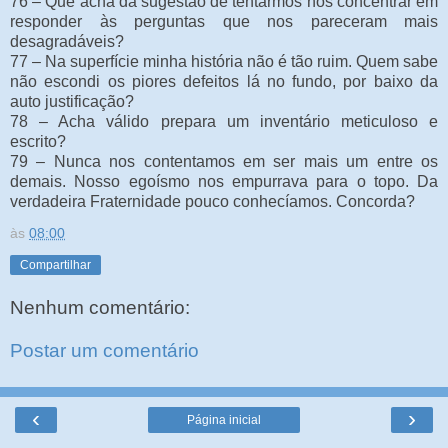
76 – Que acha da sugestão de tentarmos nos concentrar em
responder às perguntas que nos pareceram mais
desagradáveis?
77 – Na superfície minha história não é tão ruim. Quem sabe
não escondi os piores defeitos lá no fundo, por baixo da
auto justificação?
78 – Acha válido prepara um inventário meticuloso e
escrito?
79 – Nunca nos contentamos em ser mais um entre os
demais. Nosso egoísmo nos empurrava para o topo. Da
verdadeira Fraternidade pouco conhecíamos. Concorda?
às
08:00
Compartilhar
Nenhum comentário:
Postar um comentário
‹
›
Página inicial