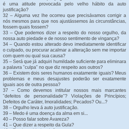
é uma atitude provocada pelo velho hábito da auto
justificação?
32 – Alguma vez lhe ocorreu que precisávamos corrigir a
nós mesmos para que nos ajustássemos às circunstâncias,
fossem quais fossem?
33 – Que podemos dizer a respeito do nosso orgulho, da
nossa auto piedade e de nosso sentimento de vingança?
34 – Quando estou alterado devo imediatamente identificar
o culpado, ou procurar acalmar a alteração sem me importar
com quem ou qual sua causa?
35 – Será que já adquiri humildade suficiente para eliminara
a palavra "culpa" no que diz respeito aos outros?
36 – Existem dois seres humanos exatamente iguais? Meus
problemas e meus desajustes poderão ser exatamente
iguais aos de outra pessoa?
37 – Como devemos intitular nossos mais marcantes
"defeitos de personalidade"? Violações de Princípios;
Defeitos de Caráter, Imoralidades; Pecados? Ou...?
38 – Orgulho leva á auto justificação.
39 – Medo é uma doença da alma em si...
40 – Posso falar sobre Avareza?
41 – Que dizer a respeito da Gula?