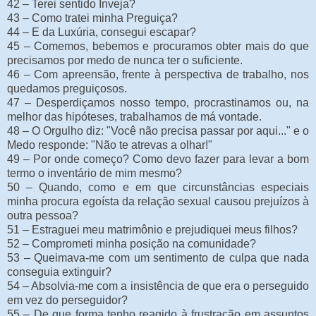
42 – Terei sentido Inveja?
43 – Como tratei minha Preguiça?
44 – E da Luxúria, consegui escapar?
45 – Comemos, bebemos e procuramos obter mais do que
precisamos por medo de nunca ter o suficiente.
46 – Com apreensão, frente à perspectiva de trabalho, nos
quedamos preguiçosos.
47 – Desperdiçamos nosso tempo, procrastinamos ou, na
melhor das hipóteses, trabalhamos de má vontade.
48 – O Orgulho diz: "Você não precisa passar por aqui..." e o
Medo responde: "Não te atrevas a olhar!"
49 – Por onde começo? Como devo fazer para levar a bom
termo o inventário de mim mesmo?
50 – Quando, como e em que circunstâncias especiais
minha procura egoísta da relação sexual causou prejuízos à
outra pessoa?
51 – Estraguei meu matrimônio e prejudiquei meus filhos?
52 – Comprometi minha posição na comunidade?
53 – Queimava-me com um sentimento de culpa que nada
conseguia extinguir?
54 – Absolvia-me com a insistência de que era o perseguido
em vez do perseguidor?
55 – De que forma tenho reagido à frustração em assuntos