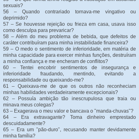
sexuais?
56 – Quando contrariado tornava-me vingativo ou
deprimido?
57 – Se houvesse rejeição ou frieza em casa, usava isso
como desculpa para prevaricar?
58 – Além do meu problema de bebida, que defeitos de
caráter contribuíram para minha instabilidade financeira?
59 – O medo o sentimento de inferioridade, em matéria de
minha capacidade para exercer minhas funções, destruíram
a minha confiança e me encheram de conflitos?
60 – Tentei encobrir sentimentos de insegurança e
inferioridade fraudando, mentindo, evitando a
responsabilidade ou queixando-me?
61 – Queixava-me de que os outros não reconheciam
minhas habilidades verdadeiramente excepcionais?
62 – Possuía ambição tão inescrupulosa que traia ou
minava meus colegas?
63 – Exagerava o meu valor e bancava o "manda-chuvas"?
64 – Era extravagante? Toma dinheiro emprestado
descuidadamente?
65 – Era um "pão-duro", recusando manter devidamente
minha família?