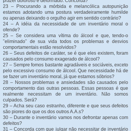
prazer doloroso e deformado. Concorda?
23 – Procurando a mórbida e melancólica autopunição
estamos adotando uma postura verdadeiramente humilde
ou apenas deixando o orgulho agir em sentido contrário?
24 – A idéia da necessidade de um inventário moral o
ofende?
25 – Se considera uma vítima do álcool e que, tendo-o
"eliminado" de sua vida todos os problemas e desvios
comportamentais estão resolvidos?
26 – Seus defeitos de caráter, se é que eles existem, foram
causados pelo consumo exagerado de álcool?
27 – Sempre fomos bastante agradáveis e sociáveis, exceto
pelo excessivo consumo de álcool. Que necessidade há de
se fazer um inventário moral, já que estamos sóbrios?
28 – Nossos problemas e ansiedades são causados pelo
comportamento das outras pessoas. Essas pessoas é que
realmente necessitam de um inventário. Não somos
culpados. Será?
29 – Acha seu caso estranho, diferente e que seus defeitos
são piores do que os dos outros A.A.s?
30 – Durante o inventário vamos nos defrontar apenas com
defeitos?
31 – Concorda com que julgar não necessitar de inventário