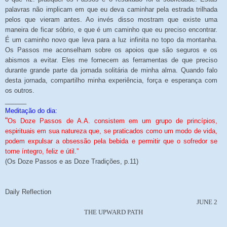
palavras não implicam em que eu deva caminhar pela estrada trilhada
pelos que vieram antes. Ao invés disso mostram que existe uma
maneira de ficar sóbrio, e que é um caminho que eu preciso encontrar.
É um caminho novo que leva para a luz infinita no topo da montanha.
Os Passos me aconselham sobre os apoios que são seguros e os
abismos a evitar. Eles me fornecem as ferramentas de que preciso
durante grande parte da jornada solitária de minha alma. Quando falo
desta jornada, compartilho minha experiência, força e esperança com
os outros.
______
Meditação do dia:
“
Os Doze Passos de A.A. consistem em um grupo de princípios,
espirituais em sua natureza que, se praticados como um modo de vida,
podem expulsar a obsessão pela bebida e permitir que o sofredor se
torne íntegro, feliz e útil.”
(Os Doze Passos e as Doze Tradições, p.11)
Daily Reflection
JUNE 2
THE UPWARD PATH