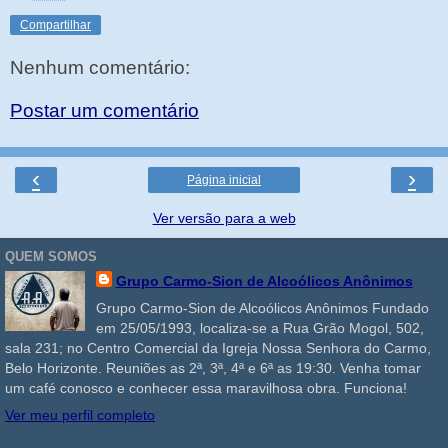
Compartilhar
Nenhum comentário:
Postar um comentário
‹
›
Página inicial
Ver versão para a web
QUEM SOMOS
Grupo Carmo-Sion de Alcoólicos Anônimos
Grupo Carmo-Sion de Alcoólicos Anônimos Fundado
em 25/05/1993, localiza-se a Rua Grão Mogol, 502,
sala 231; no Centro Comercial da Igreja Nossa Senhora do Carmo,
Belo Horizonte. Reuniões as 2ª, 3ª, 4ª e 6ª as 19:30. Venha tomar
um café conosco e conhecer essa maravilhosa obra. Funciona!
Ver meu perfil completo