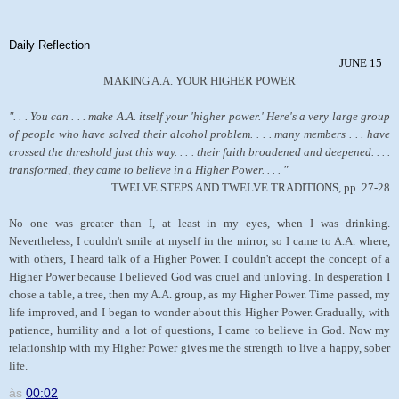
Daily Reflection
JUNE 15
MAKING A.A. YOUR HIGHER POWER
". . . You can . . . make A.A. itself your 'higher power.' Here's a very large group
of people who have solved their alcohol problem. . . . many members . . . have
crossed the threshold just this way. . . . their faith broadened and deepened. . . .
transformed, they came to believe in a Higher Power. . . . "
TWELVE STEPS AND TWELVE TRADITIONS, pp. 27-28
No one was greater than I, at least in my eyes, when I was drinking.
Nevertheless, I couldn't smile at myself in the mirror, so I came to A.A. where,
with others, I heard talk of a Higher Power. I couldn't accept the concept of a
Higher Power because I believed God was cruel and unloving. In desperation I
chose a table, a tree, then my A.A. group, as my Higher Power. Time passed, my
life improved, and I began to wonder about this Higher Power. Gradually, with
patience, humility and a lot of questions, I came to believe in God. Now my
relationship with my Higher Power gives me the strength to live a happy, sober
life.
às
00:02