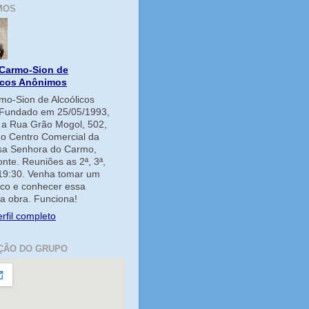
MOS
Carmo-Sion de
icos Anônimos
o-Sion de Alcoólicos
Fundado em 25/05/1993,
e a Rua Grão Mogol, 502,
no Centro Comercial da
ssa Senhora do Carmo,
onte. Reuniões as 2ª, 3ª,
 19:30. Venha tomar um
co e conhecer essa
a obra. Funciona!
rfil completo
ÇÃO DO GRUPO