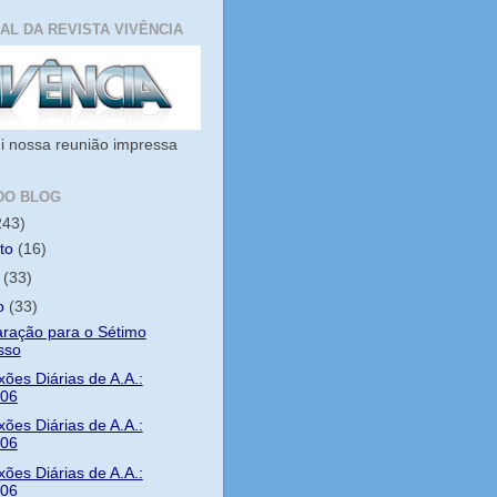
IAL DA REVISTA VIVÊNCIA
i nossa reunião impressa
DO BLOG
243)
sto
(16)
o
(33)
ho
(33)
ração para o Sétimo
sso
xões Diárias de A.A.:
/06
xões Diárias de A.A.:
/06
xões Diárias de A.A.:
/06