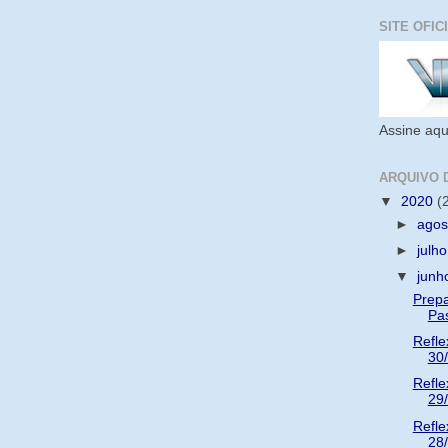
SITE OFIC
Assine aqu
ARQUIVO 
▼
2020
(
►
ago
►
julh
▼
jun
Prepa
Pa
Refle
30
Refle
29
Refle
28