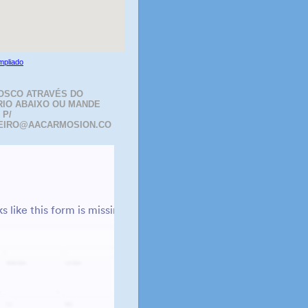
mpliado
OSCO ATRAVÉS DO
IO ABAIXO OU MANDE
 P/
EIRO@AACARMOSION.CO