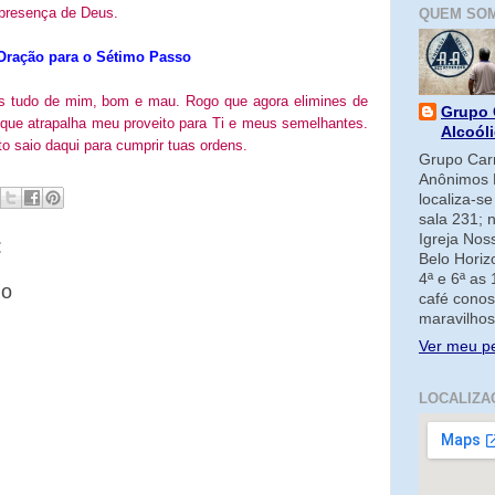
 presença de Deus.
QUEM SO
Oração para o Sétimo Passo
as tudo de mim, bom e mau. Rogo que agora elimines de
Grupo 
 que atrapalha meu proveito para Ti e meus semelhantes.
Alcoól
 saio daqui para cumprir tuas ordens.
Grupo Carm
Anônimos 
localiza-s
sala 231; 
Igreja No
:
Belo Horiz
4ª e 6ª as
io
café conos
maravilhos
Ver meu pe
LOCALIZA