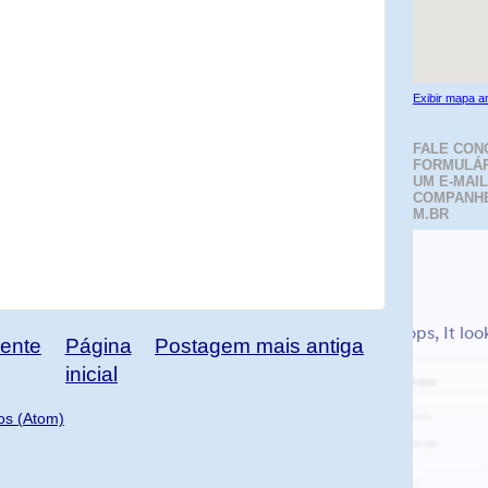
Exibir mapa a
FALE CON
FORMULÁR
UM E-MAIL
COMPANH
M.BR
ente
Página
Postagem mais antiga
inicial
os (Atom)