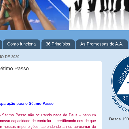
Como funciona
36 Princípios
As Promessas de A.A.
HO DE 2020
Sétimo Passo
eparação para o Sétimo Passo
o Sétimo Passo não ocultando nada de Deus – nenhum
Desde 1993
ossa capacidade de controlar –; certificando-nos de que
r nossas imperfeições; aprendendo a nos aproximar de