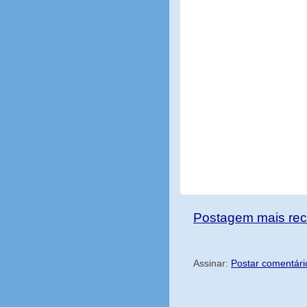
Postagem mais rec
Assinar:
Postar comentári