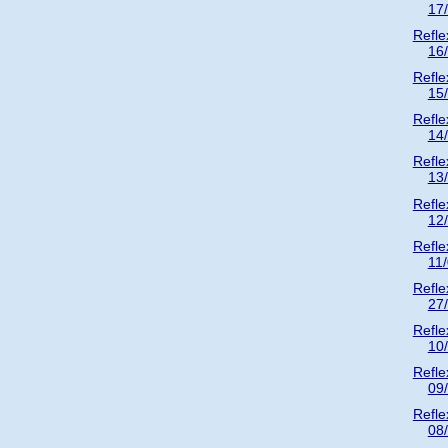
17
Refle
16
Refle
15
Refle
14
Refle
13
Refle
12
Refle
11
Refle
27
Refle
10
Refle
09
Refle
08