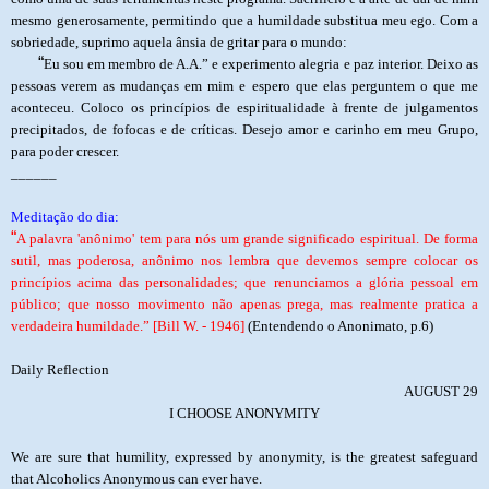
mesmo generosamente, permitindo que a humildade substitua meu ego. Com a
sobriedade, suprimo aquela ânsia de gritar para o mundo:
“
Eu sou em membro de A.A.” e experimento alegria e paz interior. Deixo as
pessoas verem as mudanças em mim e espero que elas perguntem o que me
aconteceu. Coloco os princípios de espiritualidade à frente de julgamentos
precipitados, de fofocas e de críticas. Desejo amor e carinho em meu Grupo,
para poder crescer.
______
Meditação do dia:
“
A palavra 'anônimo' tem para nós um grande significado espiritual. De forma
sutil, mas poderosa, anônimo nos lembra que devemos sempre colocar os
princípios acima das personalidades; que renunciamos a glória pessoal em
público; que nosso movimento não apenas prega, mas realmente pratica a
verdadeira humildade.” [Bill W. - 1946]
(Entendendo o Anonimato, p.6)
Daily Reflection
AUGUST 29
I CHOOSE ANONYMITY
We are sure that humility, expressed by anonymity, is the greatest safeguard
that Alcoholics Anonymous can ever have.