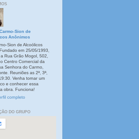
MOS
Carmo-Sion de
icos Anônimos
o-Sion de Alcoólicos
Fundado em 25/05/1993,
e a Rua Grão Mogol, 502,
no Centro Comercial da
ssa Senhora do Carmo,
onte. Reuniões as 2ª, 3ª,
 19:30. Venha tomar um
co e conhecer essa
a obra. Funciona!
rfil completo
ÇÃO DO GRUPO