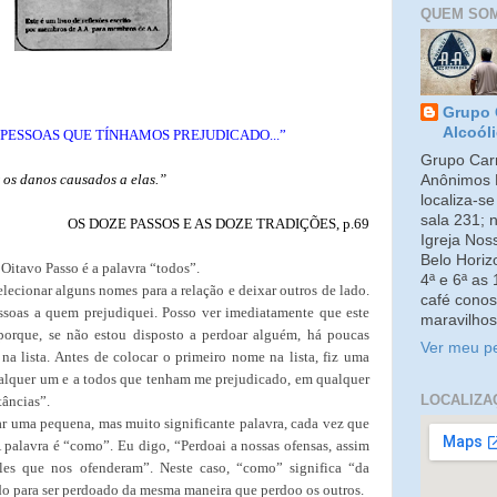
QUEM SO
Grupo 
Alcoól
AS PESSOAS QUE TÍNHAMOS PREJUDICADO...”
Grupo Carm
r os danos causados a elas.”
Anônimos 
localiza-s
sala 231; 
OS DOZE PASSOS E AS DOZE TRADIÇÕES, p.69
Igreja No
Belo Horiz
Oitavo Passo é a palavra “todos”.
4ª e 6ª as
lecionar alguns nomes para a relação e deixar outros de lado.
café conos
ssoas a quem prejudiquei. Posso ver imediatamente que este
maravilhos
porque, se não estou disposto a perdoar alguém, há poucas
Ver meu pe
a lista. Antes de colocar o primeiro nome na lista, fiz uma
alquer um e a todos que tenham me prejudicado, em qualquer
LOCALIZA
tâncias”.
 uma pequena, mas muito significante palavra, cada vez que
A palavra é “como”. Eu digo, “Perdoai a nossas ofensas, assim
es que nos ofenderam”. Neste caso, “como” significa “da
o para ser perdoado da mesma maneira que perdoo os outros.