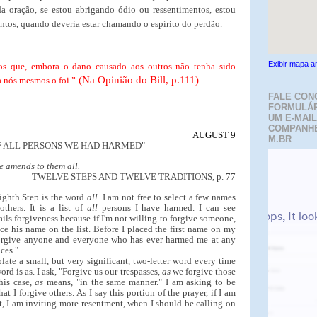
a oração, se estou abrigando ódio ou ressentimentos, estou
tos, quando deveria estar chamando o espírito do perdão.
Exibir mapa a
os que, embora o dano causado aos outros não tenha sido
(Na Opinião do Bill, p.111)
 nós mesmos o foi.”
FALE CON
FORMULÁR
UM E-MAIL
COMPANH
AUGUST 9
M.BR
. OF ALL PERSONS WE HAD HARMED"
ke amends to them all.
TWELVE STEPS AND TWELVE TRADITIONS, p. 77
ighth Step is the word
all.
I am not free to select a few names
others. It is a list of
all
persons I have harmed. I can see
ails forgiveness because if I'm not willing to forgive someone,
lace his name on the list. Before I placed the first name on my
 "I forgive anyone and everyone who has ever harmed me at any
ces."
ate a small, but very significant, two-letter word every time
ord is as. I ask, "Forgive us our trespasses,
as
we forgive those
his case,
as
means, "in the same manner." I am asking to be
t I forgive others. As I say this portion of the prayer, if I am
t, I am inviting more resentment, when I should be calling on