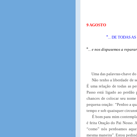
9 AGOSTO
“
... DE TODAS 
“
... e nos dispusemos a repara
Uma das palavras-chave do 
Não tenho a liberdade de se
É uma relação de todas as pe
Passo está ligado ao perdão 
chances de colocar seu nome n
pequena oração: “Perdoo a qu
tempo e sob quaisquer circuns
É bom para mim contemplar
é feita Oração do Pai Nosso. 
“como” nós perdoamos aquel
mesma maneira”. Estou pedind