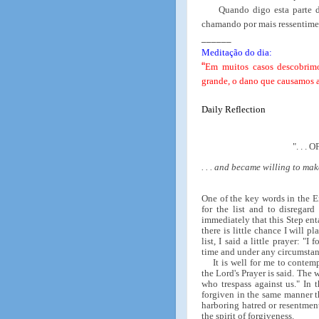
Quando digo esta parte d
chamando por mais ressentimen
______
Meditação do dia:
“
Em muitos casos descobrim
grande, o dano que causamos a
Daily Reflection
". . 
. . . and became willing to ma
One of the key words in the E
for the list and to disregard 
immediately that this Step ent
there is little chance I will p
list, I said a little prayer:
time and under any circumstan
It is well for me to contempl
the Lord's Prayer is said. The w
who trespass against us." In t
forgiven in the same manner tha
harboring hatred or resentmen
the spirit of forgiveness.