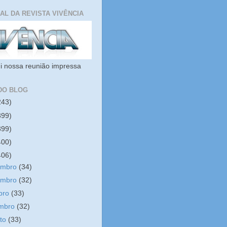
IAL DA REVISTA VIVÊNCIA
i nossa reunião impressa
DO BLOG
243)
399)
399)
400)
406)
embro
(34)
embro
(32)
bro
(33)
embro
(32)
sto
(33)