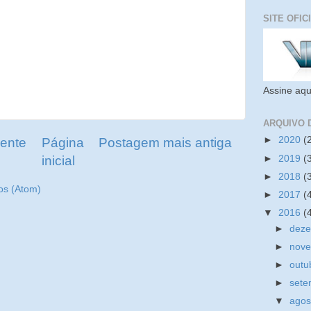
SITE OFIC
Assine aqu
ARQUIVO 
►
2020
(
ente
Página
Postagem mais antiga
►
2019
(
inicial
►
2018
(
os (Atom)
►
2017
(
▼
2016
(
►
dez
►
nov
►
outu
►
set
▼
ago