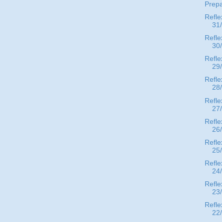
Prep
Refle
31
Refle
30
Refle
29
Refle
28
Refle
27
Refle
26
Refle
25
Refle
24
Refle
23
Refle
22