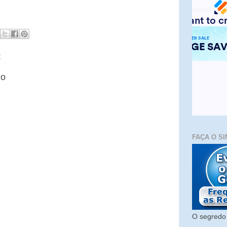
:
io
FAÇA O SI
O segredo 