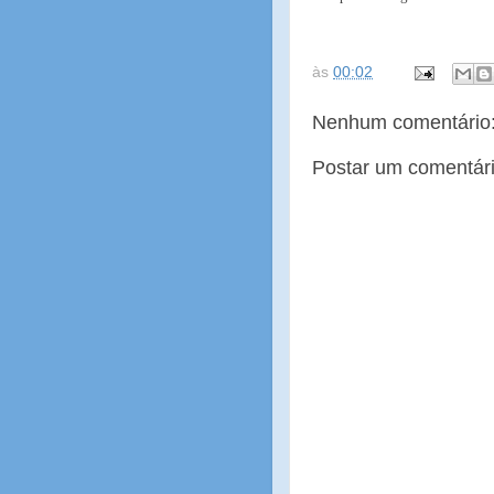
às
00:02
Nenhum comentário
Postar um comentár