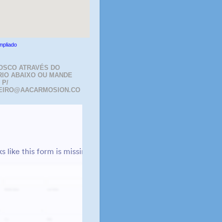
mpliado
OSCO ATRAVÉS DO
IO ABAIXO OU MANDE
 P/
EIRO@AACARMOSION.CO