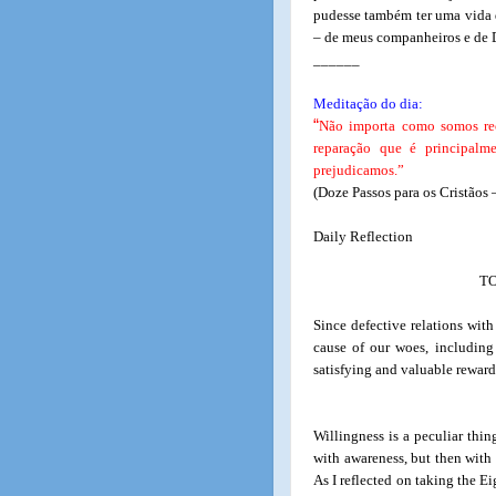
pudesse também ter uma vida 
– de meus companheiros e de D
______
Meditação do dia:
“
Não importa como somos rec
reparação que é principalm
prejudicamos.”
(Doze Passos para os Cristãos 
Daily Reflection
T
Since defective relations wi
cause of our woes, including
satisfying and valuable reward
Willingness is a peculiar thing
with awareness, but then with
As I reflected on taking the E