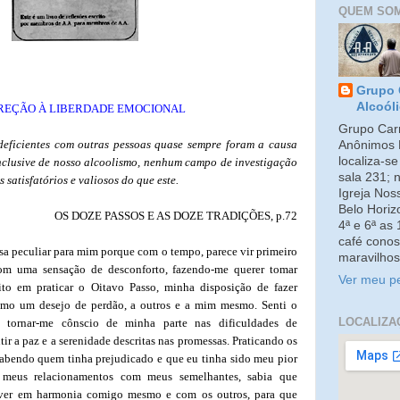
QUEM SO
Grupo 
Alcoól
REÇÃO À LIBERDADE EMOCIONAL
Grupo Carm
deficientes com outras pessoas quase sempre foram a causa
Anônimos 
localiza-s
nclusive de nosso alcoolismo, nenhum campo de investigação
sala 231; 
 satisfatórios e valiosos do que este.
Igreja No
Belo Horiz
OS DOZE PASSOS E AS DOZE TRADIÇÕES, p.72
4ª e 6ª as
café conos
sa peculiar para mim porque com o tempo, parece vir primeiro
maravilhos
om uma sensação de desconforto, fazendo-me querer tomar
Ver meu pe
ito em praticar o Oitavo Passo, minha disposição de fazer
omo um desejo de perdão, a outros e a mim mesmo. Senti o
LOCALIZA
 tornar-me cônscio de minha parte nas dificuldades de
ir a paz e a serenidade descritas nas promessas. Praticando os
 sabendo quem tinha prejudicado e que eu tinha sido meu pior
r meus relacionamentos com meus semelhantes, sabia que
iver em harmonia comigo mesmo e com os outros, para que