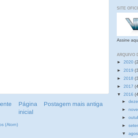
SITE OFIC
Assine aqu
ARQUIVO 
►
2020
(
►
2019
(
►
2018
(
►
2017
(
▼
2016
(
►
dez
ente
Página
Postagem mais antiga
►
nov
inicial
►
outu
os (Atom)
►
set
▼
ago