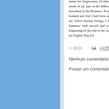
desire for forgiveness, of oth
aware of my part in the difficu
described in the Promises. Fro
harmed and that I had been my
my fellow human beings, I k
harmony with myself and oth
beginning of the end to my 
my Eighth Step list.
às
00:02
Nenhum comentário
Postar um comentár