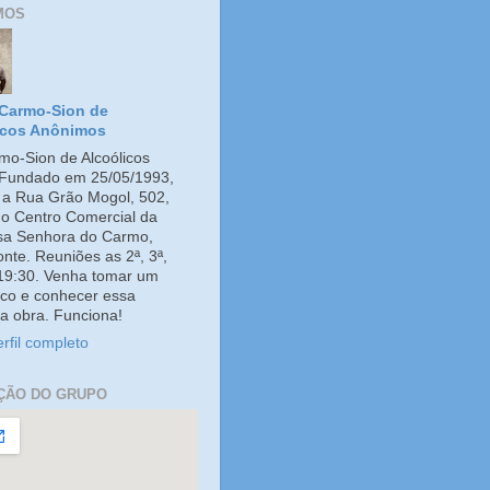
MOS
Carmo-Sion de
icos Anônimos
o-Sion de Alcoólicos
Fundado em 25/05/1993,
e a Rua Grão Mogol, 502,
no Centro Comercial da
ssa Senhora do Carmo,
onte. Reuniões as 2ª, 3ª,
 19:30. Venha tomar um
co e conhecer essa
a obra. Funciona!
rfil completo
ÇÃO DO GRUPO