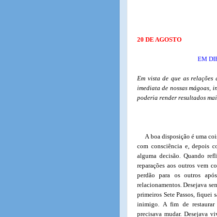
20 DE AGOSTO
EM DI
Em vista de que as relações 
imediata de nossas mágoas, i
poderia render resultados mais
A boa disposição é uma coi
com consciência e, depois c
alguma decisão. Quando refl
reparações aos outros vem c
perdão para os outros após
relacionamentos. Desejava sent
primeiros Sete Passos, fiquei
inimigo. A fim de restaura
precisava mudar. Desejava v