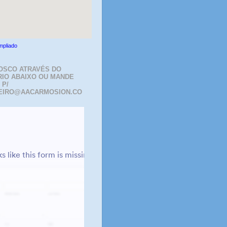
mpliado
OSCO ATRAVÉS DO
IO ABAIXO OU MANDE
 P/
EIRO@AACARMOSION.CO