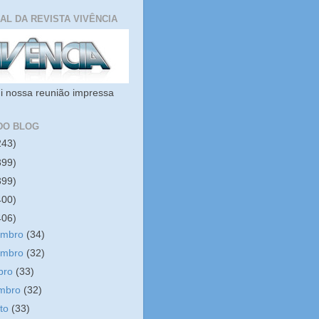
IAL DA REVISTA VIVÊNCIA
i nossa reunião impressa
DO BLOG
243)
399)
399)
400)
406)
embro
(34)
embro
(32)
bro
(33)
embro
(32)
sto
(33)