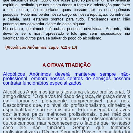
que decidimos fazer tudo o que fosse preciso para ter uma experiência
espiritual, pedindo que nos sejam dadas a força e a orientação para fazer
a coisa certa, não importando quais possam ser as consequências
pessoais. Podemos perder nosso cargo ou nossa reputação, ou enfrentar
a cadeia, mas estamos prontos para tudo. Precisamos estar. Não
podemos nos acovardar diante de coisa alguma.
No entanto, geralmente há outras pessoas envolvidas. Portanto, não
devemos ser o mártir apressado e tolo que, sem necessidade, iria
sacrificar os outros para se salvar do poço do alcoolismo.
(Alcoólicos Anônimos, cap.6, §12 e 13)
A OITAVA TRADIÇÃO
Alcoólicos Anônimos deverá manter-se sempre não-
profissional, embora nossos centros de serviços possam
contratar funcionários especializados.
Alcoólicos Anônimos jamais terá uma classe profissional. O
antigo ditado, “O que vos foi dado de graça, de graça deveis
dar”, tornou-se plenamente compreensível para nós.
Descobrimos que, no nível do profissionalismo, dinheiro e
espiritualidade não se misturam. Foi conseguida através
dos tempos pelos melhores profissionais, quer médicos
quer religiosos. Não desacreditamos do profissionalismo em
outros campos, mas reconhecemos o fato de que no nosso
caso ele não funciona. Sempre que tentamos
profissionalizar o Décimo Segundo Passo, o resultado foi