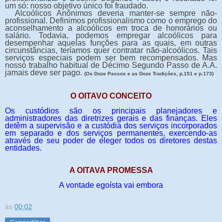
um só: nosso objetivo único foi fraudado.
Alcoólicos Anônimos deveria manter-se sempre não-
profissional. Definimos profissionalismo como o emprego do
aconselhamento a alcoólicos em troca de honorários ou
salário. Todavia, podemos empregar alcoólicos para
desempenhar aquelas funções para as quais, em outras
circunstâncias, teríamos quer contratar não-alcoólicos. Tais
serviços especiais podem ser bem recompensados. Mas
nosso trabalho habitual de Décimo Segundo Passo de A.A.
jamais deve ser pago.
(Os Doze Passos e as Doze Tradições, p.151 e p.173)
O OITAVO CONCEITO
Os custódios são os principais planejadores e
administradores das diretrizes gerais e das finanças. Eles
detêm a supervisão e a custódia dos serviços incorporados
em separado e dos serviços permanentes, exercendo-as
através de seu poder de eleger todos os diretores destas
entidades.
A OITAVA PROMESSA
A vontade egoísta vai embora
às
00:02