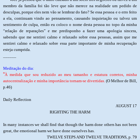
membro da família foi tão leve que não merece na realidade um pedido de
desculpas, porque eles nem vão se lembrar do fato? Se essa pessoa e o erro feito
a ela, continuam vindo ao pensamento, causando inquietação ou talvez um
sentimento de culpa, então eu coloco o nome desta pessoa no topo da minha
“relação de reparações” e me predisponho a fazer uma apologia sincera,
sabendo que me sentirei calmo e relaxado sobre essa pessoas, assim que me
sentirei calmo e relaxado sobre essa parte importante de minha recuperação
esteja cumprida.
______
Meditação do dia:
“
À medida que sou reduzido ao meu tamanho e estatura corretos, minha
autocentralização e minha importância tornam-se divertidas.
(O Melhor de Bill,
p.46)
Daily Reflection
AUGUST 17
RIGHTING THE HARM
In many instances we shall find that though the harm done others has not been
great, the emotional harm we have done ourselves has.
TWELVE STEPS AND TWELVE TRADITIONS, p. 79