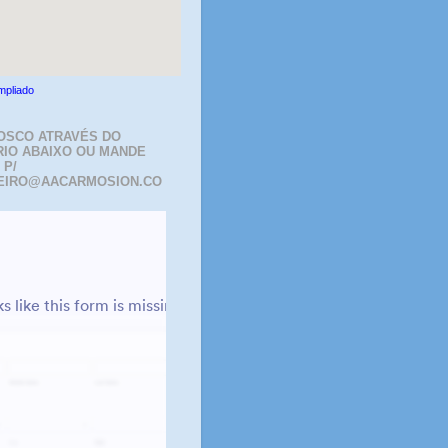
mpliado
OSCO ATRAVÉS DO
IO ABAIXO OU MANDE
 P/
EIRO@AACARMOSION.CO