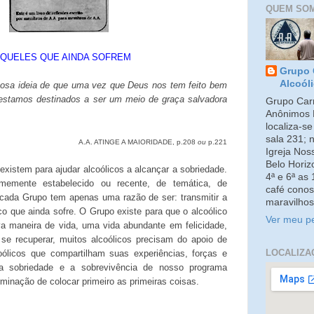
QUEM SO
QUELES QUE AINDA SOFREM
Grupo 
Alcoól
hosa ideia de que uma vez que Deus nos tem feito bem
estamos destinados a ser um meio de graça salvadora
Grupo Carm
Anônimos 
localiza-s
sala 231; 
A.A. ATINGE A MAIORIDADE, p.208
ou
p.221
Igreja No
Belo Horiz
xistem para ajudar alcoólicos a alcançar a sobriedade.
4ª e 6ª as
memente estabelecido ou recente, de temática, de
café conos
cada Grupo tem apenas uma razão de ser: transmitir a
maravilhos
o que ainda sofre. O Grupo existe para que o alcoólico
Ver meu pe
a maneira de vida, uma vida abundante em felicidade,
a se recuperar, muitos alcoólicos precisam do apoio de
LOCALIZA
ólicos que compartilham suas experiências, forças e
a sobriedade e a sobrevivência de nosso programa
inação de colocar primeiro as primeiras coisas.