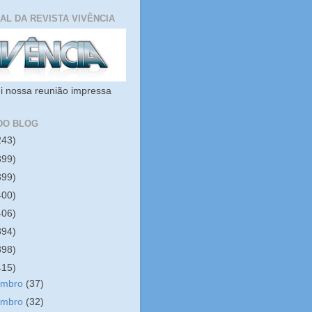
IAL DA REVISTA VIVÊNCIA
i nossa reunião impressa
DO BLOG
243)
399)
399)
400)
406)
394)
398)
415)
embro
(37)
embro
(32)