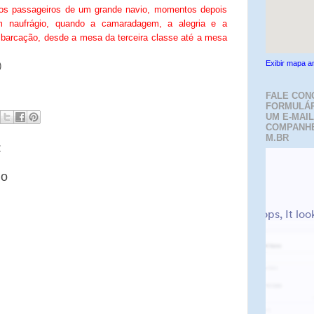
 os
passageiros de um grande navio, momentos depois
 naufrágio, quando a camaradagem, a alegria e a
barcação, desde a mesa da terceira classe até a mesa
Exibir mapa a
)
FALE CON
FORMULÁR
UM E-MAIL
COMPANH
M.BR
:
io