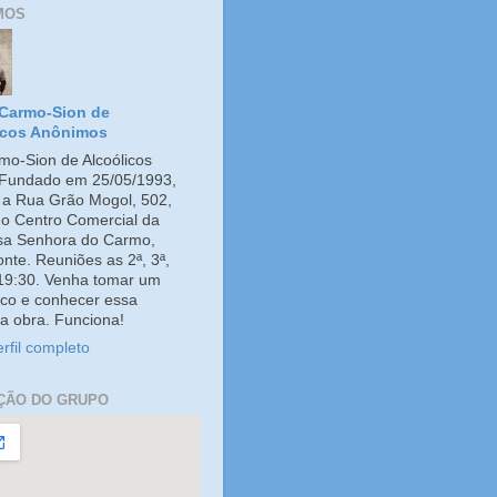
MOS
Carmo-Sion de
icos Anônimos
o-Sion de Alcoólicos
Fundado em 25/05/1993,
e a Rua Grão Mogol, 502,
no Centro Comercial da
ssa Senhora do Carmo,
onte. Reuniões as 2ª, 3ª,
 19:30. Venha tomar um
co e conhecer essa
a obra. Funciona!
rfil completo
ÇÃO DO GRUPO