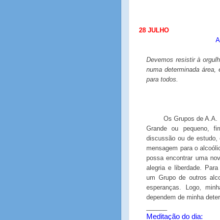
28 JULHO
A
Devemos resistir à orgul
numa determinada área, 
para todos.
Os Grupos de A.A. e
Grande ou pequeno, fir
discussão ou de estudo, 
mensagem para o alcoólic
possa encontrar uma nov
alegria e liberdade. Par
um Grupo de outros alco
esperanças. Logo, minh
dependem de minha determ
______
Meditação do dia: