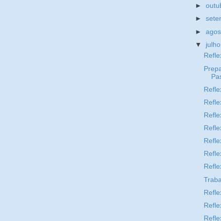
►
outu
►
set
►
ago
▼
julh
Refle
Prepa
Pa
Refle
Refle
Refle
Refle
Refle
Refle
Refle
Trab
Refle
Refle
Refle