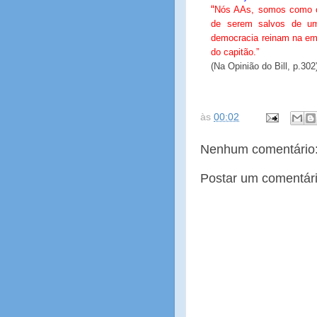
“
Nós AAs, somos como
de serem salvos de um
democracia reinam na em
do capitão.”
(Na Opinião do Bill, p.302
às
00:02
Nenhum comentário
Postar um comentár