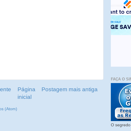
FAÇA O SI
ente
Página
Postagem mais antiga
inicial
os (Atom)
O segredo 