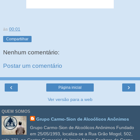
às
00:01
Compartilhar
Nenhum comentário:
Postar um comentário
‹
›
Página inicial
Ver versão para a web
QUEM SOMOS
Grupo Carmo-Sion de Alcoólicos Anônimos
Grupo Carmo-Sion de Alcoólicos Anônimos Fundado
em 25/05/1993, localiza-se a Rua Grão Mogol, 502,
sala 231; no Centro Comercial da Igreja Nossa Senhora do Carmo,