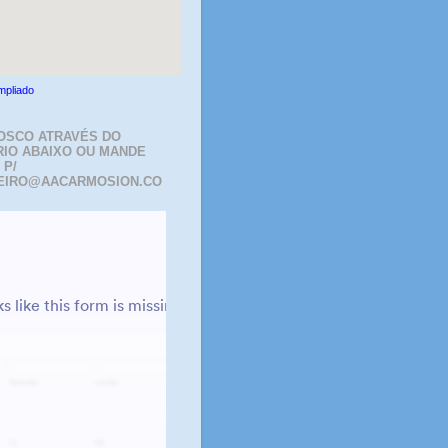
mpliado
OSCO ATRAVÉS DO
IO ABAIXO OU MANDE
 P/
EIRO@AACARMOSION.CO