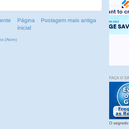
ente
Página
Postagem mais antiga
inicial
os (Atom)
FAÇA O SI
O segredo 