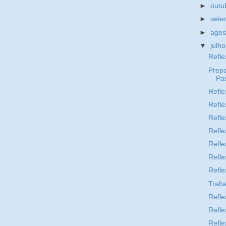
►
outu
►
set
►
ago
▼
julh
Refle
Prepa
Pa
Refle
Refle
Refle
Refle
Refle
Refle
Refle
Trab
Refle
Refle
Refle