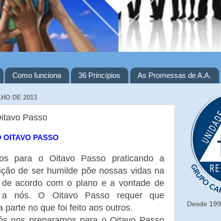
Como funciona
36 Princípios
As Promessas de A.A.
LHO DE 2013
Oitavo Passo
 OITAVO PASSO
os para o Oitavo Passo praticando a
ição de ser humilde põe nossas vidas na
a, de acordo com o plano e a vontade de
 a nós. O Oitavo Passo requer que
Desde 1993
arte no que foi feito aos outros.
nós nos preparamos para o Oitavo Passo