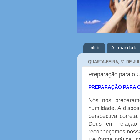
Início
A Irmandade
QUARTA-FEIRA, 31 DE JU
Preparação para o 
PREPARAÇÃO PARA O
Nós nos preparam
humildade. A dispos
perspectiva corret
Deus em relação
reconheçamos nossa p
De forma prática, 