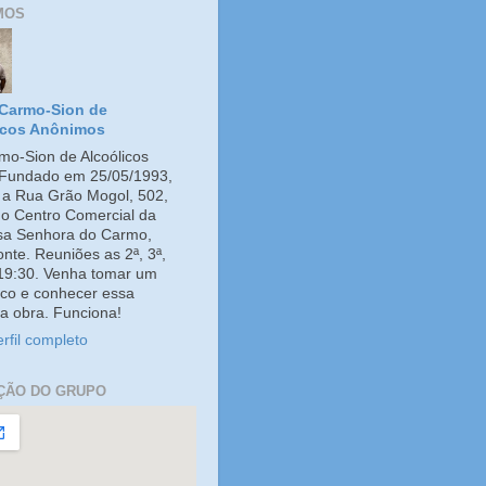
MOS
Carmo-Sion de
icos Anônimos
o-Sion de Alcoólicos
Fundado em 25/05/1993,
e a Rua Grão Mogol, 502,
no Centro Comercial da
ssa Senhora do Carmo,
onte. Reuniões as 2ª, 3ª,
 19:30. Venha tomar um
co e conhecer essa
a obra. Funciona!
rfil completo
ÇÃO DO GRUPO