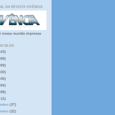
IAL DA REVISTA VIVÊNCIA
i nossa reunião impressa
DO BLOG
243)
399)
399)
400)
406)
394)
398)
415)
embro
(37)
embro
(32)