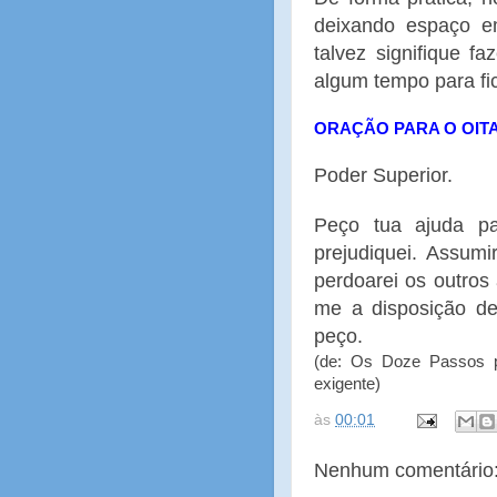
deixando espaço e
talvez signifique f
algum tempo para fic
ORAÇÃO PARA O OIT
Poder Superior.
Peço tua ajuda p
prejudiquei. Assumi
perdoarei os outro
me a disposição d
peço.
(de: Os Doze Passos pa
exigente)
às
00:01
Nenhum comentário