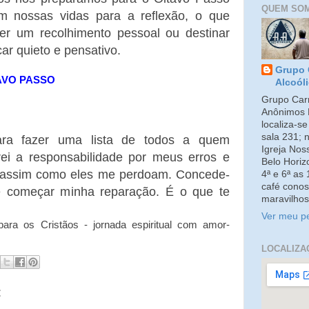
QUEM SO
m nossas vidas para a reflexão, o que
azer um recolhimento pessoal ou destinar
ar quieto e pensativo.
Grupo 
AVO PASSO
Alcoól
Grupo Carm
Anônimos 
localiza-s
sala 231; 
ara fazer uma lista de todos a quem
Igreja No
rei a responsabilidade por meus erros e
Belo Horiz
s assim como eles me perdoam. Concede-
4ª e 6ª as
café conos
e começar minha reparação. É o que te
maravilhos
Ver meu pe
ra os Cristãos - jornada espiritual com amor-
LOCALIZA
: