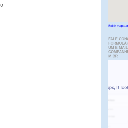
io
Exibir mapa a
FALE CON
FORMULÁR
UM E-MAIL
COMPANH
M.BR