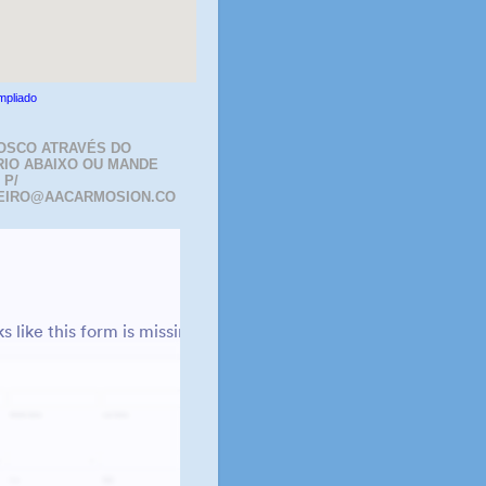
mpliado
OSCO ATRAVÉS DO
IO ABAIXO OU MANDE
 P/
EIRO@AACARMOSION.CO