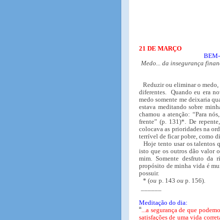
21 DE MARÇO
BEM-
Medo... da insegurança finan
Reduzir ou eliminar o medo, 
diferentes. Quando eu era no
medo somente me deixaria qua
estava meditando sobre minha
chamou a atenção: “Para nós, 
frente” (p. 131)*. De repente
colocava as prioridades na ord
terrível de ficar pobre, como 
Hoje tento usar os talentos 
isto que os outros dão valor 
mim. Somente desfruto da r
propósito de minha vida é mui
possuir.
* (
ou
p. 143
ou
p. 156).
______
Meditação do dia:
“
...a segurança de que podemo
satisfações de uma vida corre