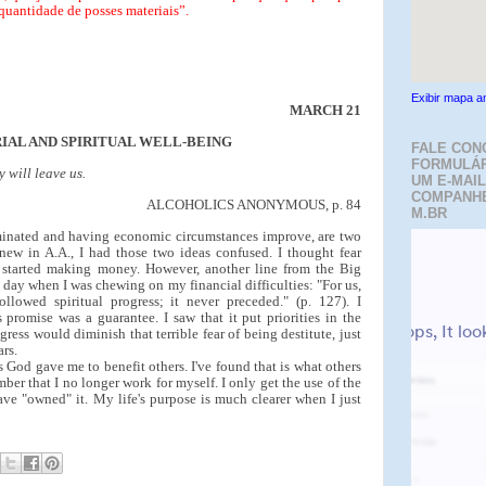
quantidade de posses materiais”.
Exibir mapa a
MARCH 21
IAL AND SPIRITUAL WELL-BEING
FALE CON
FORMULÁR
y will leave us.
UM E-MAIL
COMPANH
ALCOHOLICS ANONYMOUS, p. 84
M.BR
minated and having economic circumstances improve, are two
new in A.A., I had those two ideas confused. I thought fear
started making money. However, another line from the Big
day when I was chewing on my financial difficulties: "For us,
ollowed spiritual progress; it never preceded." (p. 127). I
 promise was a guarantee. I saw that it put priorities in the
ogress would diminish that terrible fear of being destitute, just
ars.
ts God gave me to benefit others. I've found that is what others
mber that I no longer work for myself. I only get the use of the
ave "owned" it. My life's purpose is much clearer when I just