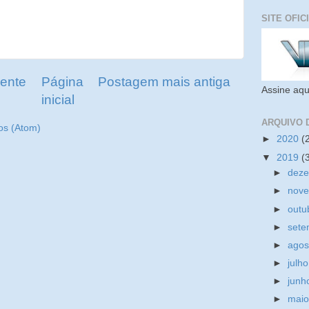
SITE OFIC
ente
Página
Postagem mais antiga
Assine aqu
inicial
ARQUIVO 
os (Atom)
►
2020
(
▼
2019
(
►
dez
►
nov
►
outu
►
set
►
ago
►
julh
►
jun
►
mai