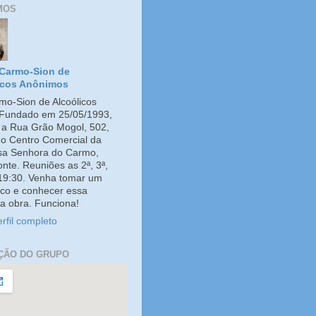
MOS
Carmo-Sion de
icos Anônimos
o-Sion de Alcoólicos
Fundado em 25/05/1993,
e a Rua Grão Mogol, 502,
no Centro Comercial da
ssa Senhora do Carmo,
onte. Reuniões as 2ª, 3ª,
 19:30. Venha tomar um
co e conhecer essa
a obra. Funciona!
rfil completo
ÇÃO DO GRUPO