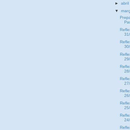
►
abri
▼
mar
Prepa
Pa
Refle
31
Refle
30
Refle
29
Refle
28
Refle
27
Refle
26
Refle
25
Refle
24
Refle