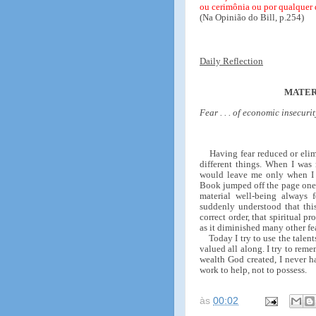
ou cerimônia ou por qualquer 
(Na Opinião do Bill, p.254)
Daily Reflection
MATER
Fear . . . of economic insecurit
Having fear reduced or eli
different things. When I was 
would leave me only when I 
Book jumped off the page one 
material well-being always f
suddenly understood that this
correct order, that spiritual pr
as it diminished many other fe
Today I try to use the talen
valued all along. I try to reme
wealth God created, I never h
work to help, not to possess.
às
00:02