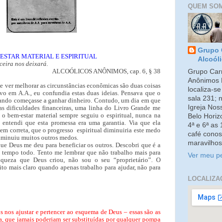
QUEM SO
Grupo 
ESTAR MATERIAL E ESPIRITUAL
Alcoól
ceira nos deixará.
ALCOÓLICOS ANÔNIMOS, cap. 6, § 38
Grupo Carm
Anônimos 
e ver melhorar as circunstâncias econômicas são duas coisas
localiza-s
vo em A.A., eu confundia estas duas ideias. Pensava que o
sala 231; 
ndo começasse a ganhar dinheiro. Contudo, um dia em que
Igreja No
s dificuldades financeiras, uma linha do Livro Grande me
o bem-estar material sempre seguiu o espiritual, nunca na
Belo Horiz
, entendi que esta promessa era uma garantia. Via que ela
4ª e 6ª as
em correta, que o progresso espiritual diminuiria este medo
café conos
diminuiu muitos outros medos.
maravilhos
que Deus me deu para beneficiar os outros. Descobri que é a
o tempo todo. Tento me lembrar que não trabalho mais para
Ver meu pe
iqueza que Deus criou, não sou o seu “proprietário”. O
to mais claro quando apenas trabalho para ajudar, não para
LOCALIZA
s nos ajustar e pertencer ao esquema de Deus – essas são as
ta, que jamais poderiam ser substituídas por qualquer pompa