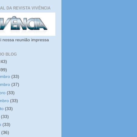
IAL DA REVISTA VIVÊNCIA
i nossa reunião impressa
DO BLOG
243)
399)
embro
(33)
embro
(37)
bro
(33)
embro
(33)
sto
(33)
o
(33)
ho
(33)
o
(36)