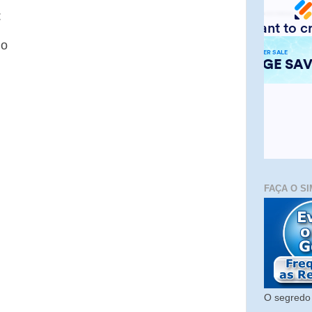
:
io
FAÇA O SI
O segredo 