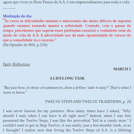
agora que viver os Doze Passos de A.A. é um empreendimento para toda a vida.
______
Meditação do dia:
“
Às vezes as dificuldades mentais e emocionais são muito difíceis de suportar
quando estamos tentando manter a sobriedade. Contudo, com o passar do
tempo, percebemos que superar esses problemas constitui o verdadeiro teste do
modo de vida de A.A. A adversidade nos dá mais oportunidade de crescer do
que a comodidade ou o sucesso.”
(Na Opinião do Bill, p.234)
Daily Reflection
MARCH 5
A LIFELONG TASK
"But just how, in these circumstances, does a fellow 'take it easy?' That's what I
want to know."
TWELVE STEPS AND TWELVE TRADITIONS, p. 26
I was never known for my patience. How many times have I asked, "Why
should I wait, when I can have it all right now?" Indeed, when I was first
presented the Twelve Steps, I was like the proverbial "kid in a candy store." I
couldn't wait to get to Step Twelve; it was surely just a few months' work, or so
I thought! I realize now that living the Twelve Steps of A.A. is a lifelong