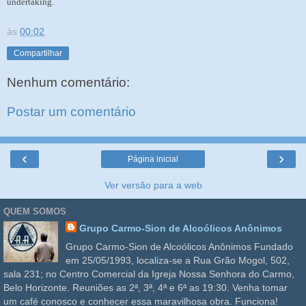
undertaking.
às
00:02
Compartilhar
Nenhum comentário:
Postar um comentário
‹
›
Página inicial
Ver versão para a web
QUEM SOMOS
Grupo Carmo-Sion de Alcoólicos Anônimos
Grupo Carmo-Sion de Alcoólicos Anônimos Fundado
em 25/05/1993, localiza-se a Rua Grão Mogol, 502,
sala 231; no Centro Comercial da Igreja Nossa Senhora do Carmo,
Belo Horizonte. Reuniões as 2ª, 3ª, 4ª e 6ª as 19:30. Venha tomar
um café conosco e conhecer essa maravilhosa obra. Funciona!