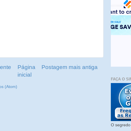
ente
Página
Postagem mais antiga
inicial
FAÇA O SI
os (Atom)
O segredo 