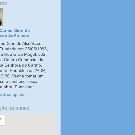
MOS
Carmo-Sion de
icos Anônimos
o-Sion de Alcoólicos
Fundado em 25/05/1993,
e a Rua Grão Mogol, 502,
no Centro Comercial da
ssa Senhora do Carmo,
onte. Reuniões as 2ª, 3ª,
 19:30. Venha tomar um
co e conhecer essa
a obra. Funciona!
rfil completo
ÇÃO DO GRUPO