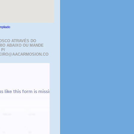
mpliado
OSCO ATRAVÉS DO
IO ABAIXO OU MANDE
 P/
EIRO@AACARMOSION.CO