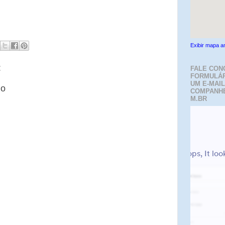
Exibir mapa a
:
FALE CON
FORMULÁR
UM E-MAIL
io
COMPANH
M.BR