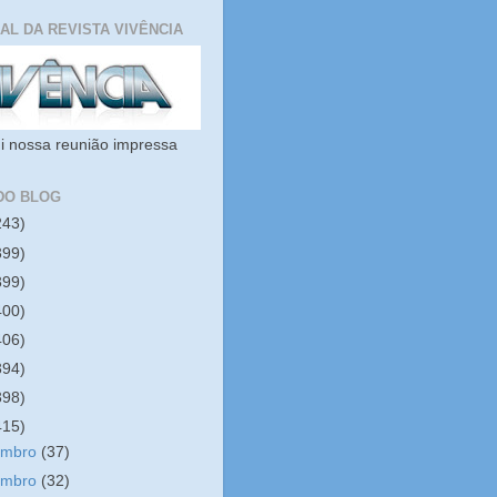
IAL DA REVISTA VIVÊNCIA
i nossa reunião impressa
DO BLOG
243)
399)
399)
400)
406)
394)
398)
415)
embro
(37)
embro
(32)