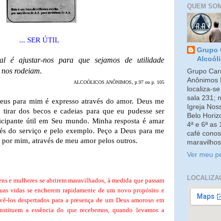
QUEM SO
... SER ÚTIL
Grupo 
Alcoól
ial é ajustar-nos para que sejamos de utilidade
 nos rodeiam.
Grupo Carm
Anônimos 
ALCOÓLICOS ANÔNIMOS, p.97
ou
p. 105
localiza-s
sala 231; 
Deus para mim é expresso através do amor. Deus me
Igreja No
tirar dos becos e cadeias para que eu pudesse ser
Belo Horiz
icipante útil em Seu mundo. Minha resposta é amar
4ª e 6ª as
avés do serviço e pelo exemplo. Peço a Deus para me
café conos
r por mim, através de meu amor pelos outros.
maravilhos
Ver meu pe
LOCALIZA
ns e mulheres se abrirem maravilhados, à medida que passam
 suas vidas se encherem rapidamente de um novo propósito e
 vê-los despertados para a presença de um Deus amoroso em
onstituem a essência do que recebemos, quando levamos a