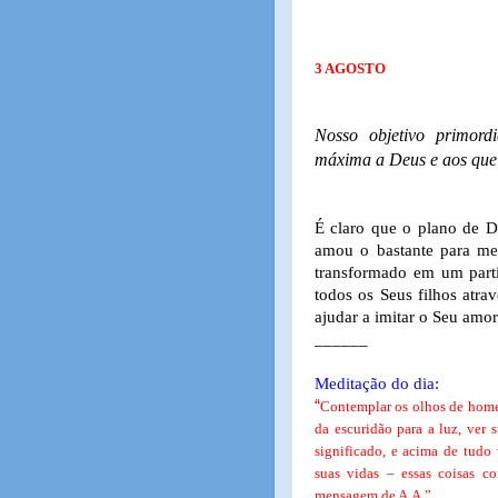
3 AGOSTO
Nosso objetivo primord
máxima a Deus e aos que
É claro que o plano de 
amou o bastante para me 
transformado em um part
todos os Seus filhos atr
ajudar a imitar o Seu amo
______
Meditação do dia:
“
Contemplar os olhos de home
da escuridão para a luz, ver
significado, e acima de tudo
suas vidas – essas coisas c
mensagem de A.A.”