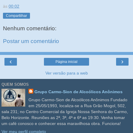
às
00:02
Compartilhar
Nenhum comentário:
Postar um comentário
‹
›
Página inicial
Ver versão para a web
QUEM SOMOS
Grupo Carmo-Sion de Alcoólicos Anônimos
Grupo Carmo-Sion de Alcoólicos Anônimos Fundado
em 25/05/1993, localiza-se a Rua Grão Mogol, 502,
sala 231; no Centro Comercial da Igreja Nossa Senhora do Carmo,
Belo Horizonte. Reuniões as 2ª, 3ª, 4ª e 6ª as 19:30. Venha tomar
um café conosco e conhecer essa maravilhosa obra. Funciona!
Ver meu perfil completo