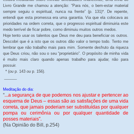
Livro Grande me chamou a atenção: “Para nós, o bem-estar material
sempre seguiu o espiritual, nunca na frente” (p. 131)*. De repente,
entendi que esta promessa era uma garantia. Via que ela colocava as
prioridades na ordem correta, que o progresso espiritual diminuiria este
medo terrível de ficar pobre, como diminuiu muitos outros medos.
Hoje tento usar os talentos que Deus me deu para beneficiar os outros.
Descobri que é a isto que os outros dão valor o tempo todo. Tento me
lembrar que não trabalho mais para mim. Somente desfruto da riqueza
que Deus criou, não sou o seu “proprietário”. O propósito de minha vida
é muito mais claro quando apenas trabalho para ajudar, não para
possuir.
* (
ou
p. 143
ou
p. 156).
______
Meditação do dia:
“
...a segurança de que podemos nos ajustar e pertencer ao
esquema de Deus – essas são as satisfações de uma vida
correta, que jamais poderiam ser substituídas por qualquer
pompa ou cerimônia ou por qualquer quantidade de
posses materiais”.
(Na Opinião do Bill, p.254)