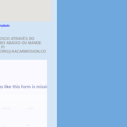
mpliado
OSCO ATRAVÉS DO
IO ABAIXO OU MANDE
 P/
EIRO@AACARMOSION.CO