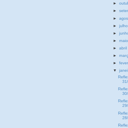
►
outu
►
set
►
ago
►
julh
►
jun
►
mai
►
abri
►
mar
►
feve
▼
jane
Refle
31
Refle
30
Refle
29
Refle
28
Refle