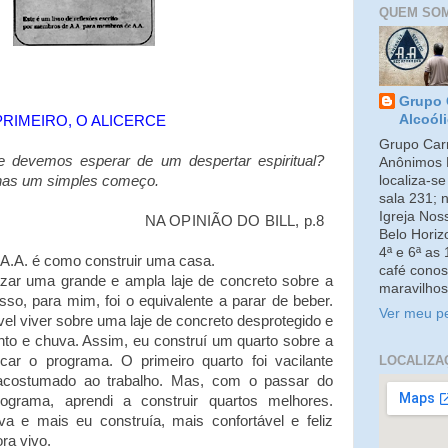
QUEM SO
Grupo 
Alcoól
PRIMEIRO, O ALICERCE
Grupo Carm
e devemos esperar de um despertar espiritual?
Anônimos 
localiza-s
enas um simples começo.
sala 231; 
Igreja No
NA OPINIÃO DO BILL, p.8
Belo Horiz
4ª e 6ª as
A.A. é como construir uma casa.
café conos
ar uma grande e ampla laje de concreto sobre a
maravilhos
isso, para mim, foi o equivalente a parar de beber.
Ver meu pe
el viver sobre uma laje de concreto desprotegido e
vento e chuva. Assim, eu construí um quarto sobre a
LOCALIZA
car o programa. O primeiro quarto foi vacilante
acostumado ao trabalho. Mas, com o passar do
ograma, aprendi a construir quartos melhores.
a e mais eu construía, mais confortável e feliz
ra vivo.