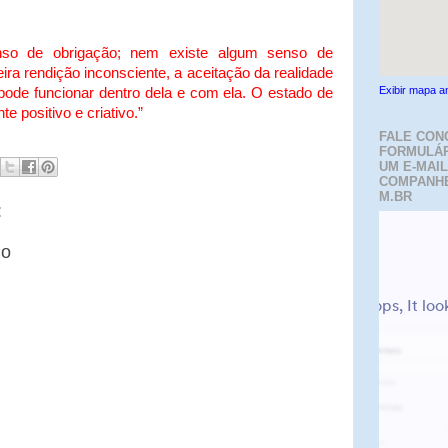
nso de obrigação; nem existe algum senso de
ira rendição inconsciente, a aceitação da realidade
Exibir mapa a
o pode funcionar dentro dela e com ela. O estado de
e positivo e criativo.”
FALE CON
FORMULÁR
UM E-MAIL
COMPANH
M.BR
:
io