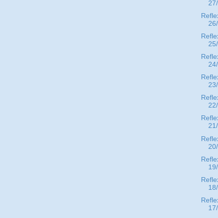
27
Refle
26
Refle
25
Refle
24
Refle
23
Refle
22
Refle
21
Refle
20
Refle
19
Refle
18
Refle
17