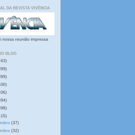
IAL DA REVISTA VIVÊNCIA
i nossa reunião impressa
DO BLOG
243)
399)
399)
400)
406)
394)
398)
415)
embro
(37)
embro
(32)