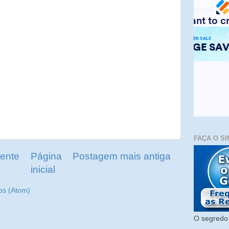
FAÇA O SI
ente
Página
Postagem mais antiga
inicial
os (Atom)
O segredo 