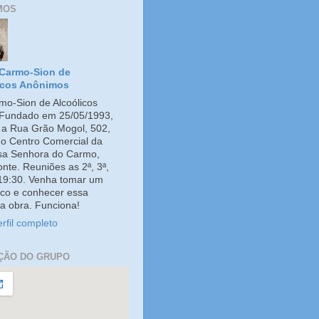
MOS
Carmo-Sion de
icos Anônimos
o-Sion de Alcoólicos
Fundado em 25/05/1993,
e a Rua Grão Mogol, 502,
no Centro Comercial da
ssa Senhora do Carmo,
onte. Reuniões as 2ª, 3ª,
 19:30. Venha tomar um
co e conhecer essa
a obra. Funciona!
rfil completo
ÇÃO DO GRUPO