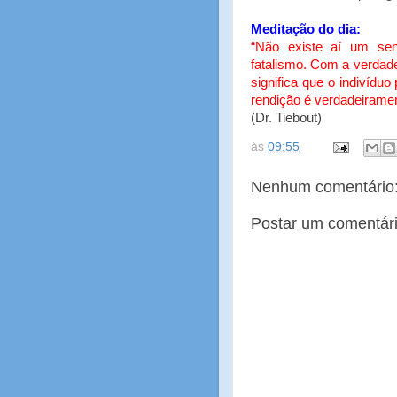
Meditação do dia:
“Não existe aí um se
fatalismo. Com a verdade
significa que o indivídu
rendição é verdadeirament
(Dr. Tiebout)
às
09:55
Nenhum comentário
Postar um comentár