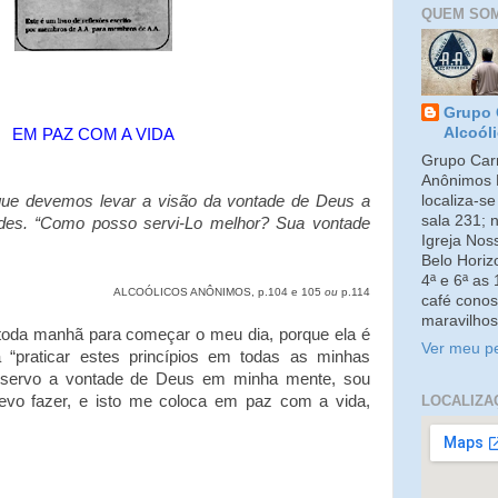
QUEM SO
Grupo 
Alcoól
EM PAZ COM A VIDA
Grupo Carm
Anônimos 
localiza-s
ue devemos levar a visão da vontade de Deus a
sala 231; 
ades. “Como posso servi-Lo melhor? Sua vontade
Igreja No
Belo Horiz
4ª e 6ª as
ALCOÓLICOS ANÔNIMOS, p.104 e 105
ou
p.114
café conos
maravilhos
toda manhã para começar o meu dia, porque ela é
Ver meu pe
 “praticar estes princípios em todas as minhas
onservo a vontade de Deus em minha mente, sou
LOCALIZA
evo fazer, e isto me coloca em paz com a vida,