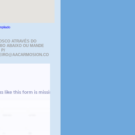
mpliado
OSCO ATRAVÉS DO
IO ABAIXO OU MANDE
 P/
EIRO@AACARMOSION.CO