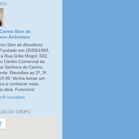
MOS
Carmo-Sion de
icos Anônimos
o-Sion de Alcoólicos
Fundado em 25/05/1993,
e a Rua Grão Mogol, 502,
no Centro Comercial da
ssa Senhora do Carmo,
onte. Reuniões as 2ª, 3ª,
 19:30. Venha tomar um
co e conhecer essa
a obra. Funciona!
rfil completo
ÇÃO DO GRUPO