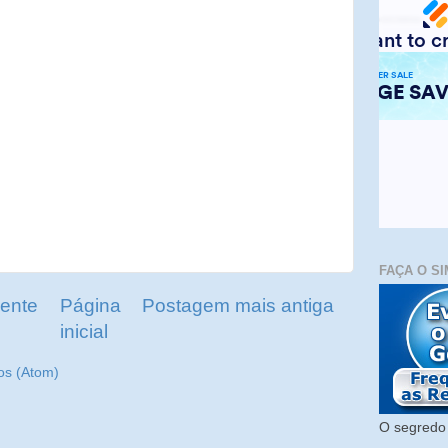
FAÇA O SI
ente
Página
Postagem mais antiga
inicial
os (Atom)
O segredo 