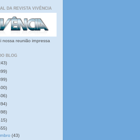
IAL DA REVISTA VIVÊNCIA
i nossa reunião impressa
DO BLOG
243)
399)
399)
400)
406)
394)
398)
415)
555)
embro
(43)