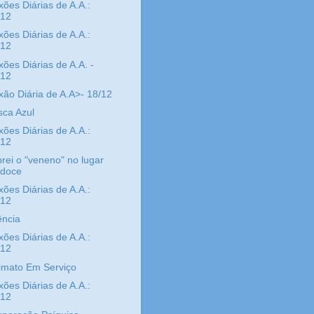
xões Diárias de A.A.:
/12
xões Diárias de A.A.:
/12
xões Diárias de A.A. -
/12
xão Diária de A.A>- 18/12
ca Azul
xões Diárias de A.A.:
/12
ei o "veneno" no lugar
 doce
xões Diárias de A.A.:
/12
ência
xões Diárias de A.A.:
/12
imato Em Serviço
xões Diárias de A.A.:
/12