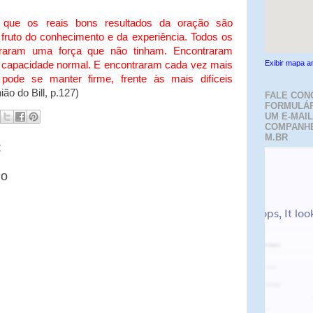
 que os reais bons resultados da oração são
o fruto do conhecimento e da experiência. Todos os
ntraram uma força que não tinham. Encontraram
Exibir mapa a
a capacidade normal. E encontraram cada vez mais
pode se manter firme, frente às mais difíceis
ão do Bill, p.127)
FALE CON
FORMULÁR
UM E-MAIL
COMPANH
M.BR
:
io