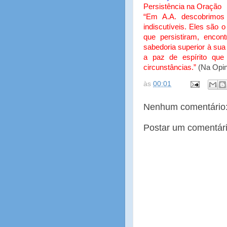
Persistência na Oração
“Em A.A. descobrimos
indiscutíveis. Eles são 
que persistiram, enco
sabedoria superior à su
a paz de espírito que 
circunstâncias.”
(Na Opini
às
00:01
Nenhum comentário
Postar um comentár